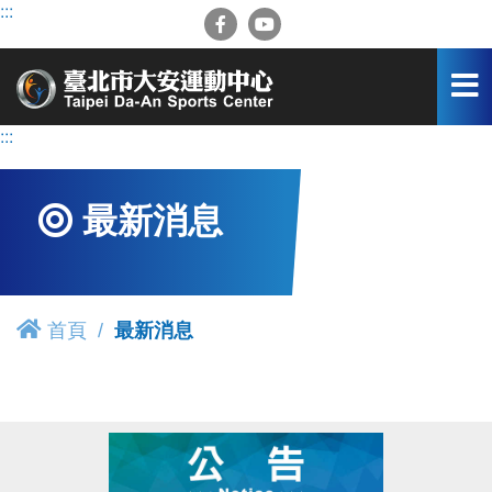
跳
:::
到
主
要
內
容
:::
區
最新消息
首頁
最新消息