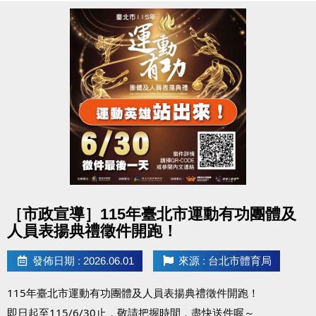
▪︎ 大安APP 長佳Sports+ APP傳送門⬇
APPLE 傳送門點我(另開新視窗)
google play 傳送門點我(另開新視窗)
●
電話洽詢 (02)2396-0300 分機103、104
點圖片展開大圖
［市政宣導］115年臺北市運動有功團體及
人員表揚典禮徵件開跑！
發佈日期 : 2026.06.01
來源 : 台北市體育局
115年臺北市運動有功團體及人員表揚典禮徵件開跑！
即日起至115/6/30止，敬請把握時間，盡快送件喔～