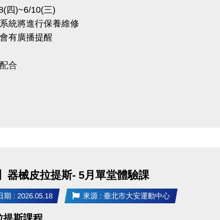
28(四)~6/10(三)
系統將進行保養維修
不會有廣播提醒
配合
 敬請見諒
】器械皮拉提斯- 5月單堂體驗課
 : 2026.05.18
來源 : 臺北市大安運動中心
拉提斯課程