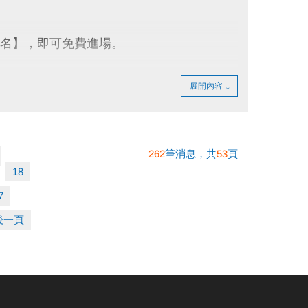
簽名】，即可免費進場。
停止入場，採一進一出管理，請排隊依序等候。
展開內容
隊，如逾時未出場重排或票券遺失， 將依場
262
筆消息，共
53
頁
之最終解釋權。
18
7
後一頁