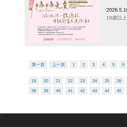
2026.5.1
18歲以
• 泳池
• 體適
點圖片展開大圖
館規定補
• 進場
第一頁
上一頁
1
2
3
4
5
6
• 本活
19
20
21
22
23
24
25
26
38
39
40
41
42
43
44
45
:::