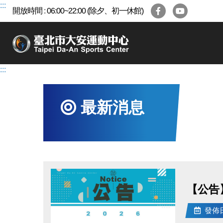
跳
:::
開放時間 : 06:00~22:00 (除夕、初一休館)
到
主
要
內
容
:::
區
最新消息
【公告】
發佈日期