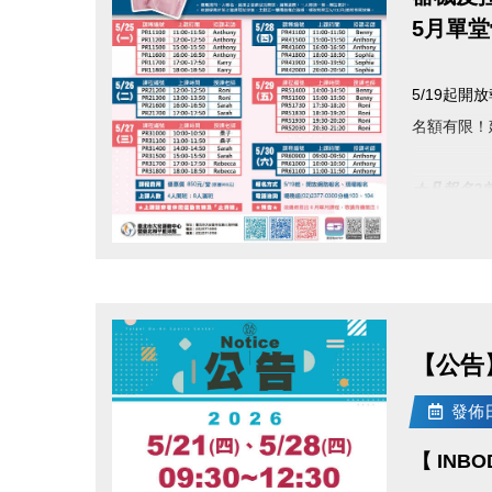
5月單
5/19起開
名額有限！
★
凡報名2
▌ 課程費用 
點圖片展開大圖
▌ 4人開
【公告】2
●
報名方式
發佈日期
▪︎
網路報名
▪︎ 大安AP
【 INB
APPL