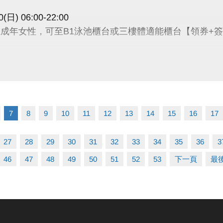
0(日) 06:00-22:00
上成年女性，可至B1泳池櫃台或三樓體適能櫃台【領券+
容留人數250人，體適能容留人數80人， 達人數上限即
能每人每次進場限時1小時，超過使用時間請出場後重新排
票(依原價計算25元/30分鐘)。
請遵守泳池、體適能場館管理規範，違者恕不得入場。
7
8
9
10
11
12
13
14
15
16
17
動不得與其他優惠活動合併使用，本中心保留所有活動辦法
27
28
29
30
31
32
33
34
35
36
3
46
47
48
49
50
51
52
53
下一頁
最