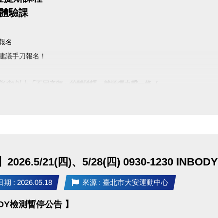
堂體驗課
放報名
建議手刀報名！
堂(含)以上「不同老師」的體驗課，就送彈力帶一條 ！
850元/堂 (原價900元)
班；8人滿班
026.5/21(四)、5/28(四) 0930-1230 INB
：現場報名、網路報名、APP報名。
 : 2026.05.18
來源 : 臺北市大安運動中心
請點我(開啟新視窗)
P 長佳Sports+ APP傳送門⬇
ODY檢測暫停公告 】
E 傳送門點我(另開新視窗)