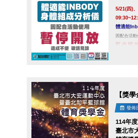
googl
5/21(四)、
09:30~12
●
電話洽詢 (
體適能In
因配合活動
暫 停 開 
造成不便 
點圖片展開大圖
【獎學
發佈日期
114年度
臺北市