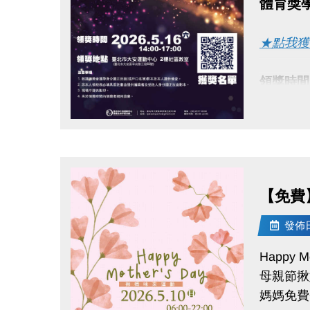
體育獎
★點我獲
領獎時間：1
領獎地點
點圖片展開大圖
1. 敬
2. 非
3. 現
【免費】
4. 未
發佈日期
Happy Mo
母親節揪
媽媽免費