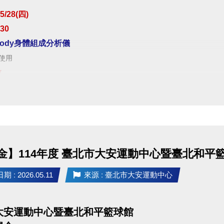
e play 傳送門點我(另開新視窗)
5/28(四)
:30
02)2396-0300 分機103、104
body身體組成分析儀
使用
放
敬請見諒
金】114年度 臺北市大安運動中心暨臺北和平
 : 2026.05.11
來源 : 臺北市大安運動中心
大安運動中心暨臺北和平籃球館