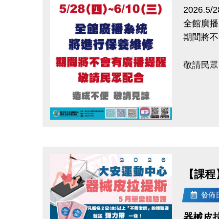
2026.5/
全館廣播
期間將
敬請民眾
造成不便
點圖片展開大圖
【課程
發佈日期
器械皮