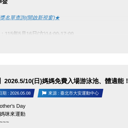
學金
獎名單查詢(開啟新視窗)★
15年5月16日(六)14:00-17:00
：大安運動中心2樓社區教室 (臺北市大安區辛亥路三段5
請獲獎者攜帶身分證正反面(或戶口名簿)影本及本人證件備查
本人領取務必填具委託書並提供獲獎者及受託人身分證正反
場不提供影印。
2026.5/10(日)媽媽免費入場游泳池、體適能
於領獎時間內領獎者視同放棄。
 : 2026.05.08
來源 : 臺北市大安運動中心
ther's Day
媽咪來運動
~~~