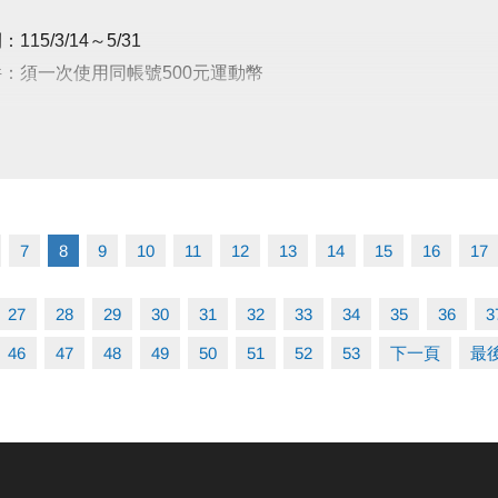
過授證者頒發：
依場館規定進行補票，補票無法使用點數卡點數折抵。
帽及大安運動中心專屬額外獎勵：
115/3/14～5/31
卡］ INBODY檢測至體適能櫃台出示卡片，並告知使用檢測，由工作人員畫押後即
膠帽通過前 3 名：貴賓券15張(期限4個月)
件：須一次使用同帳號500元運動幣
數卡］至中心一樓場務櫃台出示卡片由工作人員畫押並登記當天時段，一次至多連續
膠帽通過前 5 名：專屬禮包1份
記當日場次，無法網路、電話預約保留。
藍色布帽通過前10名：貴賓券5張(期限2個月)
數卡
500元運動幣=最高價值達1000元！
抵用金(U幣)折抵後無法退還退費！
黃色布帽通過前20名：精美泳鏡1個
點＋1次INBODY檢測
本人，使用期限至115/12/31，逾期無效，亦無法退費延期或兌換等值商品。
紅色布帽通過前30名：精美帆布袋1個
點：體適能/1.5小時
人員畫押日期兌換，切勿自行做記號，以免點數失效！
不限本人使用，可不限時使用大安泳池或健身房乙次。
2點：游泳池/次
16歲(含)以上方可入場，進場請遵守泳池、體適能場館管理規範，違者恕不得入場。
7
8
9
10
11
12
13
14
15
16
17
含球具租借(需押證件)，進入撞球室請遵守場館規範，違者恕不得入場。
明 (中心將保留所有活動之最終解釋權)
數卡
500元運動幣=價值600元！
與場館其他優惠合併使用，本中心保留優惠活動之最終解釋權。
27
28
29
30
31
32
33
34
35
36
3
名額為三場檢定總和，獎勵自5月10日起開始發放，名額有限送完為止。
 (可使用1小時*6次)
46
47
48
49
50
51
52
53
下一頁
最
方式：
獎勵每人限領一次，依「報名序號」排序發放獎勵。
】
合以下條件，方可獲得獎勵：(1)通過該等級 (2)該等級獎勵領取名額尚未額滿
5/12/31，不限本人使用。
 若報名序號為第30名，於檢定當日最終通過「藍帽」等級(7-8級檢定通過前10名可
點數卡］至中心泳池或體適能櫃台出示卡片由工作人員畫押日期兌換當日
有8名通過藍帽檢定，則您為第9名通過檢定，即符合資格可獲得藍帽獎勵。
。體適能超時未出場，將依場館規定進行補票，補票無法使用點數卡點數