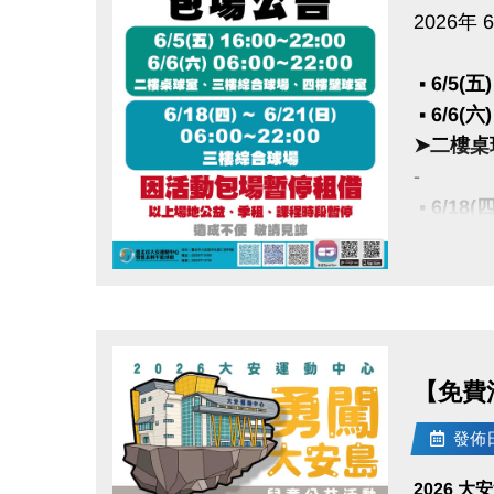
2026年
▪︎ 6/5(五
▪︎ 6/6(六
➤二樓桌
-
▪︎ 6/18(
➤三樓綜
點圖片展開大圖
因活動包
以上場地
【免費
造成不便
發佈日期
2026 