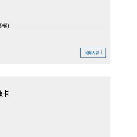
棄權)
 #視同放棄！為確保活動品質，切勿自行更
。
完賽禮。
棄，且不予退費及改期。
展開內容
/20前主動聯繫中心，如報名卻無故不到場
權。
數卡