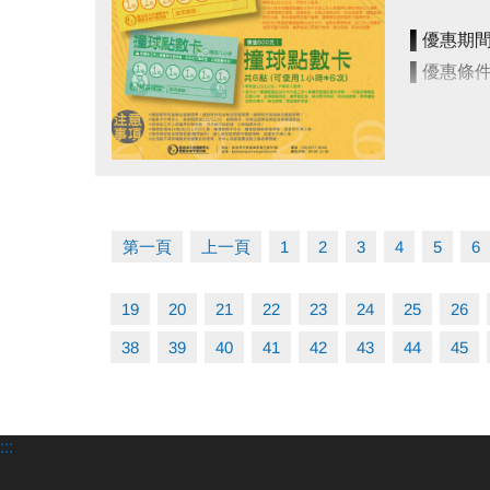
▌檢定通
時未出場，將
分級泳
▌優惠期間：
•［泳健點數
10級黑色
▌優惠條
• ［撞球點
9級白色
費。限現場登
7-8級
泳健點
◼︎
※Usport
4-6級
▪︎ 共10
※點數卡不限
點圖片展開大圖
1-3級
- 使用1
※敬請由工作
※貴賓券
- 使用
※體適能須滿
第一頁
上一頁
1
2
3
4
5
6
※使用撞球室
▌獎勵領取說
撞球點
◼︎
※此活動不得
19
20
21
22
23
24
25
26
一、上述獎勵
▪︎ 共6點
38
39
40
41
42
43
44
45
二、獎勵領取
1. 各等級
【注意事項
2. 須同時符
• 期限至11
:::
[舉例說明]
• ［泳健
29名中，僅
取消或退費