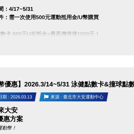
：4/17~5/31
P 長佳Sports+ APP傳送門⬇
件：需一次使用500元運動抵用金/U幣購買
E 傳送門點我(開啟新視窗)
e play 傳送門點我(開啟新視窗)
點數卡 500元U折抵金=最高價值達1000元！
0點＋1次INBODY檢測
程：
點：體適能/1.5小時
 09:00 報到點名
點：游泳池/次
~ 09:20 授證規則說明
~ 09:30 介紹主考官
點數卡 500元U折抵金=價值600元！
 11:00 分級檢定
優惠】2026.3/14~5/31 泳健點數卡&撞球點
點 (可使用1小時*6次)
~ 12:00 頒發合格證書
分級檢定內容傳送門(開啟新視窗)
 : 2026.03.13
來源 : 臺北市大安運動中心
來大安
定：
 優惠方案
者可1名陪同者免費入場 (須年滿18歲)，第2名 (含)以
/12/31，不限本人使用。
運動幣！
數卡］至中心泳池或體適能櫃台出示卡片由工作人員畫押日期兌換當日入場票，入場