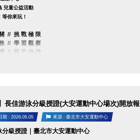
島 兒童公益活動
！等你來玩！
關 // 挑 戰 極 限
務 // 學 習 觀 察
禮 // 提 升 自 信
：5/23(六)
法：5/6(三)10:00起，開放線上免費報名，額滿為止(每
進入報名網址(開啟新視窗) ▪︎
格：5足歲～12歲兒童，無不適合激烈運動之疾病及狀態
】長佳游泳分級授證(大安運動中心場次)開放
)。
點：臺北市大安運動中心(臺北市大安區辛亥路三段55號)
 : 2026.05.05
來源 : 臺北市大安運動中心
介：於各組別報到時間內簽到領取「闖關任務卡」，依
泳分級授證｜臺北市大安運動中心
獲得闖關點數，並於指定時間內至兌換處換取完賽禮。( 射