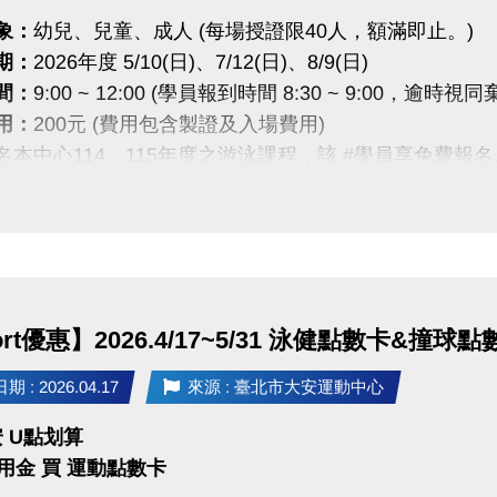
位｜方塊格子、穿揚射藝
象：
幼兒、兒童、成人 (每場授證限40人，額滿即止。)
期：
2026年度 5/10(日)、7/12(日)、8/9(日)
項▼
間：
9:00 ~ 12:00 (學員報到時間 8:30 ~ 9:00，逾時視同
報名梯次時間準時出席， #未依報到時間完成報到者，將
用：
200元 (費用包含製證及入場費用)
來！
報名本中心114、115年度之游泳課程，該 #學員享免費報名
準時報到開始闖關，如超時將無法繼續闖關，亦無法兌換
授證活動須提前安排與準備，報名後如無法參加則視同放
好是否能出席活動再進行報名！報名後如須臨時取消請於5
入觀察名單，日後中心免費活動將取消其報名資格。
程：
動內容請至報名網頁查看，且本中心保留此活動最終解釋
方式｜現場報名 或 網路報名
者須至泳櫃繳交學員檢定資料(1吋大頭照2張、學員檢定表)
ort優惠】2026.4/17~5/31 泳健點數卡&撞球點
名
費資格之中心學員，僅提供現場報名
 : 2026.04.17
來源 : 臺北市大安運動中心
法：現場報名、網路報名、APP報名
安 U點划算
抵用金 買 運動點數卡
請點我(開啟新視窗)