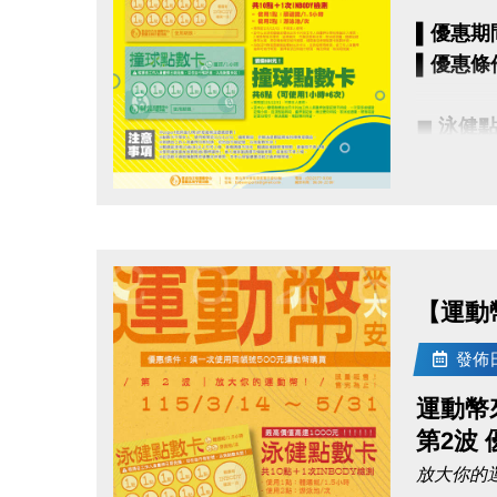
▌優惠期間
▪︎ 大安AP
▌優惠條
APPL
googl
◼︎ 泳健
▪︎ 共1
▌授證流
- 使用1
08:30 ~
點圖片展開大圖
- 使用2
09:00 
09:20 
◼︎ 撞球
09:30 ~
【運動幣
▪︎ 共6
11:00 
▪︎
游泳
發佈日期
運動幣
▌陪同規
【注意事項】
第2波
每位報名
• 期限至115
放大你的
• ［泳健點