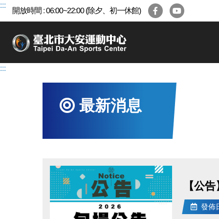
跳
:::
開放時間 : 06:00~22:00 (除夕、初一休館)
到
主
要
內
容
:::
區
最新消息
【公告
發佈日期