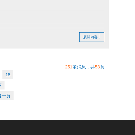
可進行檢測，畫押後須立即進行檢測，無法保留、取消或退費。
登記兩小時，且須整點時段，畫押登記後，無法更改時段、取消或退
展開內容
261
筆消息，共
53
頁
18
7
後一頁
領取獎勵)，而三場檢定藍帽獎勵總名額尚餘9名，檢定當日報名序號前
入場票，入場票限當日使用，逾期無效，亦無法重新兌換、
折抵。