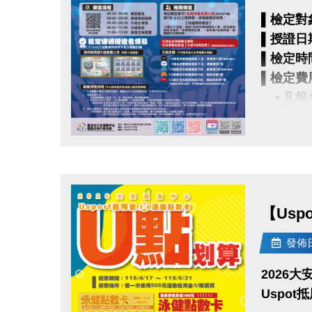
▌合作單
▌檢定對
▌授證日
▼注意事
▌檢定時
※敬請依
▌檢定費
改梯次前
▪︎ 凡
※請務必
▪︎ 本
※請確認
點圖片展開大圖
者，將列
▌報名流
※詳細活
1.報名
2.報名
【Usp
3.完成報
▪︎ 免
發佈日期
報名辦
2026大
●
Uspot
▪︎
網路報名