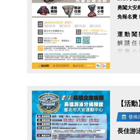
勇闖大安
免報名費
運 動 闖 
解 謎 任 
完 賽 小 
▌活動時間
點圖片展開大圖
▌報名辦
▪︎ 點我
▌報名資
【活動
家長陪同
▌活動地
發佈日期
▌活動簡
長佳游
務，即可