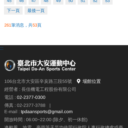
45
46
47
48
49
50
51
52
53
▪︎ 大安APP 長佳Sports+ APP傳送門⬇
下一頁
最後一頁
APPLE 傳送門點我(開啟新視窗)
google play 傳送門點我(開啟新視窗)
261
筆消息，共
53
頁
相關洽詢(02)2377-0300
●
:::
▪︎ 泳池 分機 105
▪︎ 課務/球類 分機 103、104
▪︎ 體適能(肌力體能) 分機 107
106台北市大安區辛亥路三段55號
場館位置
經營者 : 長佳機電工程股份有限公司
電話 :
02-2377-0300
傳真 : 02-2377-3788
|
E-mail :
tpdaansports@gmail.com
開放時間 : 06:00~22:00 (除夕、初一休館)
逢颱風、地震、豪雨等天災均依照行政院人事行政總處或臺