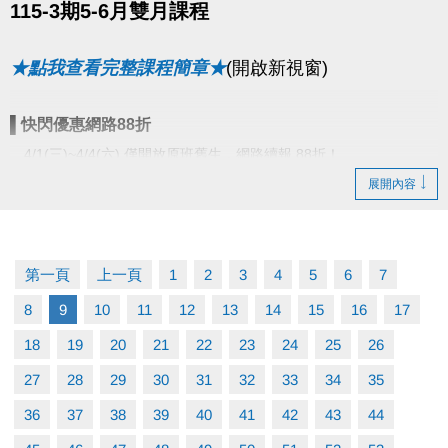
115-3期5-6月雙月課程
★點我查看完整課程簡章★
(開啟新視窗)
▌快閃優惠網路88折
4/1(三)~4/4(六) 僅開放原班舊生，網路續報 88折！
4/5(日)~4/7(二) 不分新舊生，網路 報名88折！
展開內容
▌
團報優惠現場88折
4/8(三)~4/30(四) 不分新舊生，3人(含)以上現場團報 課程享88折優
第一頁
上一頁
1
2
3
4
5
6
7
惠！
8
9
10
11
12
13
14
15
16
17
18
19
20
21
22
23
24
25
26
27
28
29
30
31
32
33
34
35
報名辦法：現場報名、網路報名、APP報名
●
▪︎
網路報名請點我(開啟新視窗)
36
37
38
39
40
41
42
43
44