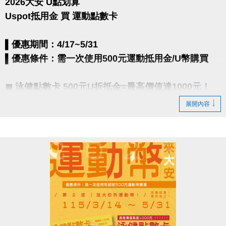
2026大安 U點划算
Uspot抵用金 買 運動點數卡
▌優惠期間：4/17~5/31
▌優惠條件：需一次使用500元運動抵用金/U幣購買
◼︎ 泳健點數卡 500元U折抵金=最高價值達1000元！
▪︎ 共10點＋1次INBODY檢測
展開內容
- 使用1點：體適能/1.5小時
- 使用2點：游泳池/次
◼︎ 撞球點數卡 500元U折抵金=價值600元！
▪︎ 共6點 (可使用1小時*6次)
【注意事項】