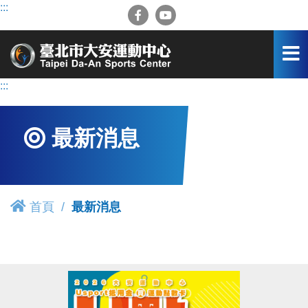
跳
:::
到
主
要
內
容
:::
區
最新消息
首頁
最新消息