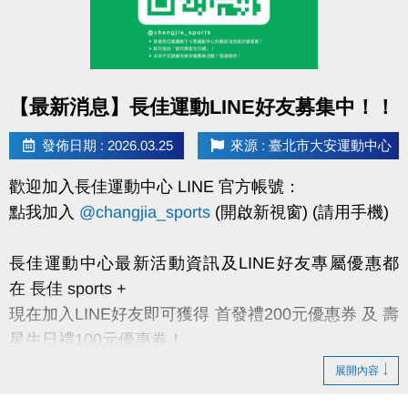
無法使用點數卡點數折抵。
•［泳健點數卡］ INBODY檢測至體適能櫃台出示卡片，並告知使用檢
測，由工作人員畫押後即可進行檢測，畫押後須立即進行檢測，無法
點圖片展開大圖
【最新消息】長佳運動LINE好友募集中！！
保留、取消或退費。
• ［撞球點數卡］至中心一樓場務櫃台出示卡片由工作人員畫押並登
發佈日期 : 2026.03.25
來源 : 臺北市大安運動中心
記當天時段，一次至多連續登記兩小時，且須整點時段，畫押登記
後，無法更改時段、取消或退費。限現場登記當日場次，無法網路、
歡迎加入長佳運動中心 LINE 官方帳號：
電話預約保留。
​點我加入
@changjia_sports
(開啟新視窗) (請用手機)
• 運動幣折抵後無法退還退費！運動幣折抵後無法退還退費！運動幣
長佳運動中心最新活動資訊及LINE好友專屬優惠都
折抵後無法退還退費！
在
長佳 sports +
• 點數卡不限本人，使用期限至115/12/31，逾期無效，亦無法退費延
現在加入
LINE好友
即可獲得
首發禮200元優惠券
及
壽
期或兌換等值商品。
星生日禮100元優惠券
！
• 敬請由工作人員畫押日期兌換，切勿自行做記號，以免點數失效！
展開內容
• 體適能須滿16歲(含)以上方可入場，進場請遵守泳池、體適能場館管
理規範，違者恕不得入場。