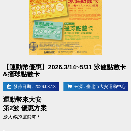
• 期限至115/12/31，不限本人使用。
• ［泳健點數卡］至中心泳池或體適能櫃台出示卡片由工作人員畫押日期兌換當日
入場票，入場票限當日使用，逾期無效，亦無法重新兌換、取消或退費。體適能
超時未出場，將依場館規定進行補票，補票無法使用點數卡點數折抵。
•［泳健點數卡］ INBODY檢測至體適能櫃台出示卡片，並告知使用檢測，由工作
人員畫押後即可進行檢測，畫押後須立即進行檢測，無法保留、取消或退費。
• ［撞球點數卡］至中心一樓場務櫃台出示卡片由工作人員畫押並登記當天時段，
點圖片展開大圖
一次至多連續登記兩小時，且須整點時段，畫押登記後，無法更改時段、取消或
【運動幣優惠】2026.3/14~5/31 泳健點數卡
&撞球點數卡
退費。限現場登記當日場次，無法網路、電話預約保留。
※Usport抵用金(U幣)折抵後無法退還退費！
發佈日期 : 2026.03.13
來源 : 臺北市大安運動中心
※點數卡不限本人，使用期限至115/12/31，逾期無效，亦無法退費延期或兌換等
運動幣來大安
值商品。
第2波 優惠方案
※敬請由工作人員畫押日期兌換，切勿自行做記號，以免點數失效！
放大你的運動幣！
※體適能須滿16歲(含)以上方可入場，進場請遵守泳池、體適能場館管理規範，違
者恕不得入場。