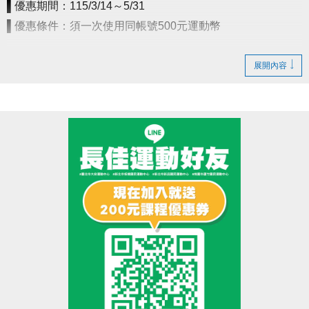
▌優惠期間：115/3/14～5/31
※使用撞球室含球具租借(需押證件)，進入撞球室請遵守場館規範，違者恕不得入
▌優惠條件：須一次使用同帳號500元運動幣
場。
※此活動不得與場館其他優惠合併使用，本中心保留優惠活動之最終解釋權。
泳健點數卡
500元運動幣=最高價值達1000元！
◼︎
展開內容
▪︎ 共10點＋1次INBODY檢測
- 使用1點：體適能/1.5小時
- 使用2點：游泳池/次
撞球點數卡
500元運動幣=價值600元！
◼︎
▪︎ 共6點 (可使用1小時*6次)
【注意事項】
• 期限至115/12/31，不限本人使用。
• ［泳健點數卡］至中心泳池或體適能櫃台出示卡片由工作人員畫押
日期兌換當日入場票，入場票限當日使用，逾期無效，亦無法重新兌
換、取消或退費。體適能超時未出場，將依場館規定進行補票，補票