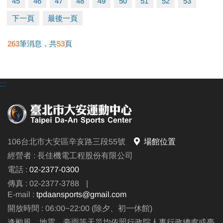
45
46
47
48
49
50
51
52
53
下一頁
最後一頁
263
筆消息，共
53
頁
:::
106台北市大安區辛亥路三段55號
場館位置
經營者 : 長佳機電工程股份有限公司
電話 :
02-2377-0300
傳真 : 02-2377-3788
|
E-mail :
tpdaansports@gmail.com
開放時間 : 06:00~22:00 (除夕、初一休館)
逢颱風、地震、豪雨等天災均依照行政院人事行政總處或臺