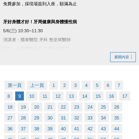
免費參加，採現場簽到入座，額滿為止
牙好身體才好！牙周健康與身體慢性病
5/6(三) 10:30~11:30
演講者：國泰醫院 牙科 詹皇斌醫師
地點：大安運動中心 二樓社區教室
展開內容
主辦：
國泰綜合醫院Cathay General Hospital
國泰醫療財團法人
第一頁
上一頁
1
2
3
4
5
6
7
8
9
10
11
12
13
14
15
16
17
18
19
20
21
22
23
24
25
26
27
28
29
30
31
32
33
34
35
36
37
38
39
40
41
42
43
44