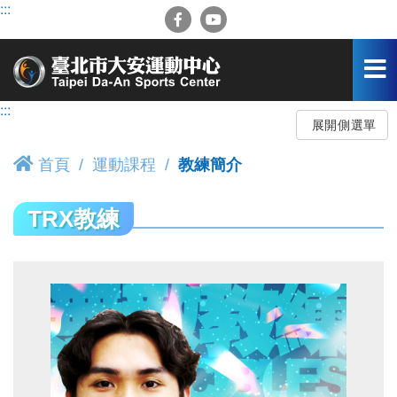
跳
:::
到
主
要
內
容
:::
區
展開側選單
首頁
運動課程
教練簡介
TRX教練