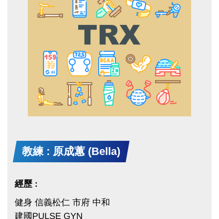
TRX 懸吊訓練 STC 、GTC
KBC壺鈴 L1
反射性能重置Reflexive Performance Reset
Lv.1+2
認證 ACE TPPC 懷孕及產後婦女體適能訓練認證
FMS L1、L2
O2 PT路跑訓練認證
Eoxi黑卡飛輪教練
中華運動按摩協會C級認證
Ua training Lv1
教練 : 原成蕙 (Bella)
經歷 :
健身 信義松仁 市府 中和
建國PULSE GYN