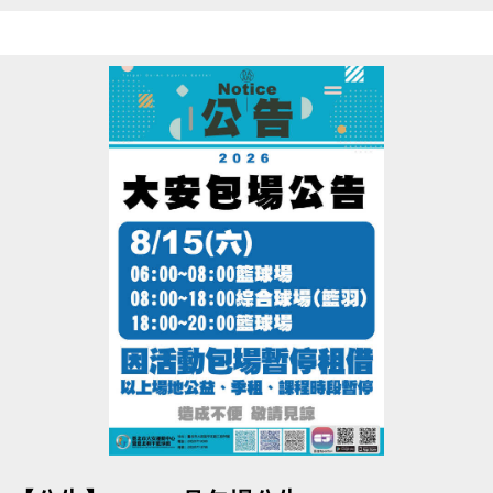
8/1(日)~8/31(一) 
● 課程期間：
● 報名辦法：現場報名、網路報名、APP報名
▪︎
網路報名請點我(開啟新視窗)
▪︎ 大安APP 長佳Sports+ APP傳送門⬇
APPLE 傳送門點我(另開新視窗)
google play 傳送門點我(另開新視窗)
※網路報名僅開放四日內課程，且課程當天僅開放現場報名，額滿為
止。
※報名後不得延期、換堂，如因私人因素辦理退費，需酌收20%手續
費。
●
電話洽詢 (02)2396-0300 分機103、104
點圖片展開大圖