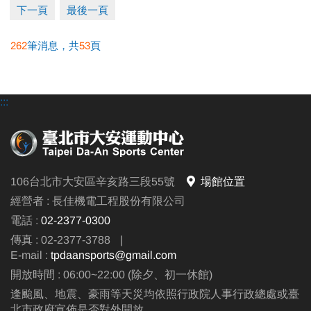
下一頁
最後一頁
262
筆消息，共
53
頁
●
報名方式：現場報名、網路報名、APP報名。
▪︎
網路報名請點我(開啟新視窗)
:::
▪︎ 大安APP 長佳Sports+ APP傳送門⬇
APPLE 傳送門點我(另開新視窗)
google play 傳送門點我(另開新視窗)
106台北市大安區辛亥路三段55號
場館位置
●
電話洽詢 (02)2396-0300 分機103、104
經營者 : 長佳機電工程股份有限公司
電話 :
02-2377-0300
傳真 : 02-2377-3788
|
E-mail :
tpdaansports@gmail.com
開放時間 : 06:00~22:00 (除夕、初一休館)
逢颱風、地震、豪雨等天災均依照行政院人事行政總處或臺
北市政府宣佈是否對外開放