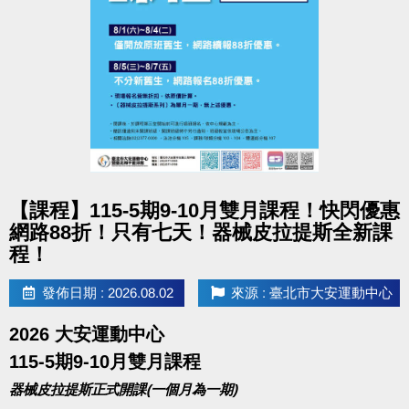
大安歡慶父親節
三人成泳 200就GO
優惠期間 8/1(六)~8/9(日)
三人同行，游泳只要200元
不限票種！三位成人購買全票！直接現省130元！
點圖片展開大圖
【課程】115-5期9-10月雙月課程！快閃優惠
購票方式：
網路88折！只有七天！器械皮拉提斯全新課
至一樓櫃台購買三人套票(200元/組)，
程！
將得到2張入場券後，三人同時至B1泳池櫃台
出示購票明細，即可兌換第三人之入場券。
發佈日期 : 2026.08.02
來源 : 臺北市大安運動中心
2026 大安運動中心
115-5期9-10月雙月課程
器械皮拉提斯正式開課(一個月為一期)