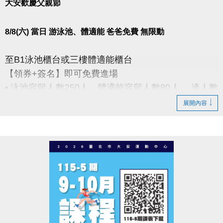
大安歡慶父親節
8/8(六) 當日 游泳池、體適能 爸爸免費 無限動
至B1泳池櫃台或三樓體適能櫃台
【領券+簽名】即可免費進場
• 泳池容留人數250人，體適能容留人數80人， 達人數
上限即停止入場，採一進一出管理，請排隊依序等
展開內容
候。
• 體適能每人每次進場限時1小時，超過使用時間請出
場後重新排隊，如逾時未出場重排或票券遺失， 將依
場館規定補票(依原價計算25元/30分鐘)。
• 進場請遵守泳池、體適能場館管理規範，違者恕不得
入場。
----