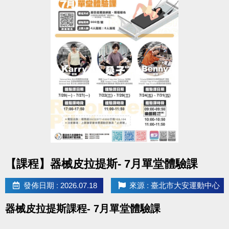
以上場地公益、季租、課程時段暫停
造成不便 敬請見諒
點圖片展開大圖
【課程】器械皮拉提斯- 7月單堂體驗課
發佈日期 : 2026.07.18
來源 : 臺北市大安運動中心
器械皮拉提斯課程- 7月單堂體驗課