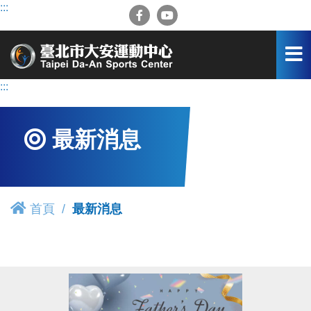
跳
:::
到
主
要
內
容
:::
區
最新消息
首頁
最新消息