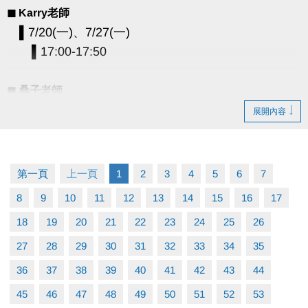
◼︎ Karry老師
▌7/20(一)、7/27(一)
▌17:00-17:50
◼︎ 桑子老師
▌7/22(三)、7/29(三)
展開內容
▌11:00-11:50
◼︎ Benny老師
第一頁
上一頁
1
2
3
4
5
6
7
▌7/24(五)、7/31(五)
8
9
10
11
12
13
14
15
16
17
▌09:00-09:50 樂齡班 (60歲以上)
18
19
20
21
22
23
24
25
26
▌10:00-10:50、11:00-11:50
27
28
29
30
31
32
33
34
35
▪︎ 單堂費用：900元/堂
36
37
38
39
40
41
42
43
44
▪︎ 上課人數：4人開班；8人滿班
45
46
47
48
49
50
51
52
53
▪︎ 注意事項：上課請穿著休閒運動衣褲及「止滑襪」