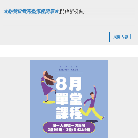
★點我查看完整課程簡章★
(開啟新視窗)
展開內容
▌快閃優惠網路88折
8/1(六)~8/4(二)
僅開放原班舊生，網路續報 88折！
8/5(三)~8/7(五)
不分新舊生，網路 報名88折！
• 現場報名皆無折扣，依原價計算。
• ［器械皮拉提斯系列］為單月一期，無上述優惠。
●
報名辦法：現場報名、網路報名、APP報名
▪︎
網路報名請點我(開啟新視窗)
▪︎ 大安APP 長佳Sports+ APP傳送門⬇
APPLE 傳送門點我(開啟新視窗)