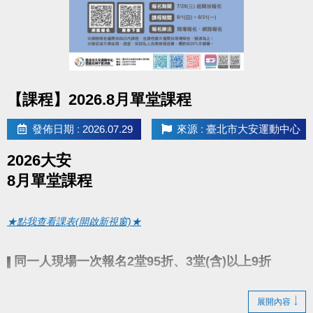
google play 傳送門點我(開啟新視窗)
●
相關洽詢(02)2377-0300
點圖片展開大圖
▪︎ 泳池 分機 105
【課程】2026.8月單堂課程
▪︎ 課務/球類 分機 103、104
發佈日期 : 2026.07.29
來源 : 臺北市大安運動中心
▪︎ 體適能(肌力體能) 分機 107
2026大安
8月單堂課程
★點我查看課表(開啟新視窗)★
同一人現場一次報名2堂95折、3堂(含)以上9折
▌
7/29(三)起開放報名
● 報名期間：
展開內容