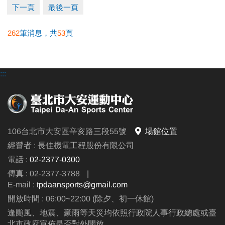
下一頁
最後一頁
262
筆消息，共
53
頁
●
報名方式：現場報名、網路報名、APP報名。
▪︎
網路報名請點我(開啟新視窗)
:::
▪︎ 大安APP 長佳Sports+ APP傳送門⬇
APPLE 傳送門點我(另開新視窗)
google play 傳送門點我(另開新視窗)
106台北市大安區辛亥路三段55號
場館位置
●
電話洽詢 (02)2396-0300 分機103、104
經營者 : 長佳機電工程股份有限公司
電話 :
02-2377-0300
傳真 : 02-2377-3788
|
E-mail :
tpdaansports@gmail.com
開放時間 : 06:00~22:00 (除夕、初一休館)
逢颱風、地震、豪雨等天災均依照行政院人事行政總處或臺
北市政府宣佈是否對外開放