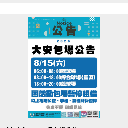
8/1(日)~8/31(一) 
● 課程期間：
● 報名辦法：現場報名、網路報名、APP報名
▪︎
網路報名請點我(開啟新視窗)
▪︎ 大安APP 長佳Sports+ APP傳送門⬇
APPLE 傳送門點我(另開新視窗)
google play 傳送門點我(另開新視窗)
※網路報名僅開放四日內課程，且課程當天僅開放現場報名，額滿為
止。
※報名後不得延期、換堂，如因私人因素辦理退費，需酌收20%手續
費。
●
電話洽詢 (02)2396-0300 分機103、104
點圖片展開大圖