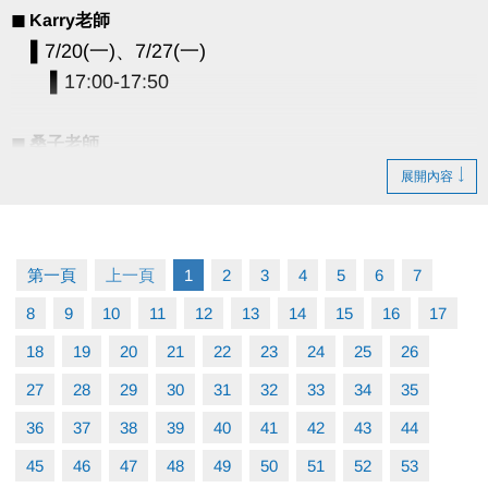
◼︎ Karry老師
▌7/20(一)、7/27(一)
▌17:00-17:50
◼︎ 桑子老師
▌7/22(三)、7/29(三)
展開內容
▌11:00-11:50
◼︎ Benny老師
第一頁
上一頁
1
2
3
4
5
6
7
▌7/24(五)、7/31(五)
8
9
10
11
12
13
14
15
16
17
▌09:00-09:50 樂齡班 (60歲以上)
18
19
20
21
22
23
24
25
26
▌10:00-10:50、11:00-11:50
27
28
29
30
31
32
33
34
35
▪︎ 單堂費用：900元/堂
36
37
38
39
40
41
42
43
44
▪︎ 上課人數：4人開班；8人滿班
45
46
47
48
49
50
51
52
53
▪︎ 注意事項：上課請穿著休閒運動衣褲及「止滑襪」