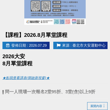
google play 傳送門點我(開啟新視窗)
●
相關洽詢(02)2377-0300
點圖片展開大圖
▪︎ 泳池 分機 105
【課程】2026.8月單堂課程
▪︎ 課務/球類 分機 103、104
發佈日期 : 2026.07.29
來源 : 臺北市大安運動中心
▪︎ 體適能(肌力體能) 分機 107
2026大安
8月單堂課程
★點我查看課表(開啟新視窗)★
同一人現場一次報名2堂95折、3堂(含)以上9折
▌
7/29(三)起開放報名
● 報名期間：
展開內容