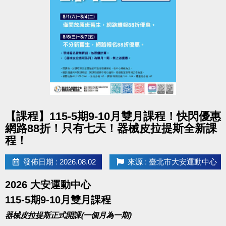
大安歡慶父親節
三人成泳 200就GO
優惠期間 8/1(六)~8/9(日)
三人同行，游泳只要200元
不限票種！三位成人購買全票！直接現省130元！
點圖片展開大圖
【課程】115-5期9-10月雙月課程！快閃優惠
購票方式：
網路88折！只有七天！器械皮拉提斯全新課
至一樓櫃台購買三人套票(200元/組)，
程！
將得到2張入場券後，三人同時至B1泳池櫃台
出示購票明細，即可兌換第三人之入場券。
發佈日期 : 2026.08.02
來源 : 臺北市大安運動中心
2026 大安運動中心
115-5期9-10月雙月課程
器械皮拉提斯正式開課(一個月為一期)