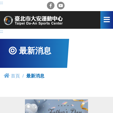
跳
:::
到
主
要
內
容
:::
區
最新消息
首頁
最新消息