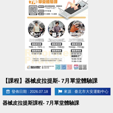
以上場地公益、季租、課程時段暫停
造成不便 敬請見諒
點圖片展開大圖
【課程】器械皮拉提斯- 7月單堂體驗課
發佈日期 : 2026.07.18
來源 : 臺北市大安運動中心
器械皮拉提斯課程- 7月單堂體驗課