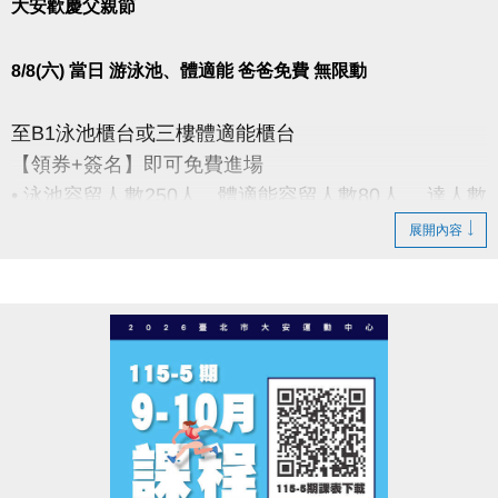
大安歡慶父親節
8/8(六) 當日 游泳池、體適能 爸爸免費 無限動
至B1泳池櫃台或三樓體適能櫃台
【領券+簽名】即可免費進場
• 泳池容留人數250人，體適能容留人數80人， 達人數
上限即停止入場，採一進一出管理，請排隊依序等
展開內容
候。
• 體適能每人每次進場限時1小時，超過使用時間請出
場後重新排隊，如逾時未出場重排或票券遺失， 將依
場館規定補票(依原價計算25元/30分鐘)。
• 進場請遵守泳池、體適能場館管理規範，違者恕不得
入場。
----