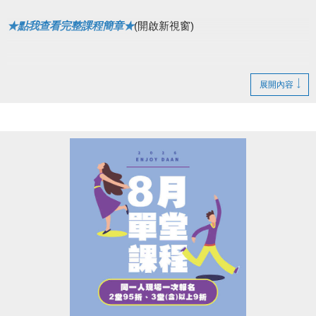
★點我查看完整課程簡章★
(開啟新視窗)
展開內容
▌快閃優惠網路88折
8/1(六)~8/4(二)
僅開放原班舊生，網路續報 88折！
8/5(三)~8/7(五)
不分新舊生，網路 報名88折！
• 現場報名皆無折扣，依原價計算。
• ［器械皮拉提斯系列］為單月一期，無上述優惠。
●
報名辦法：現場報名、網路報名、APP報名
▪︎
網路報名請點我(開啟新視窗)
▪︎ 大安APP 長佳Sports+ APP傳送門⬇
APPLE 傳送門點我(開啟新視窗)