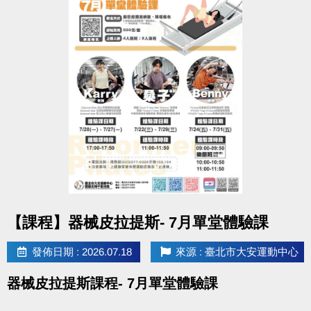
以上場地公益、季租、課程時段暫停
造成不便 敬請見諒
點圖片展開大圖
【課程】器械皮拉提斯- 7月單堂體驗課
發佈日期 : 2026.07.18
來源 : 臺北市大安運動中心
器械皮拉提斯課程- 7月單堂體驗課