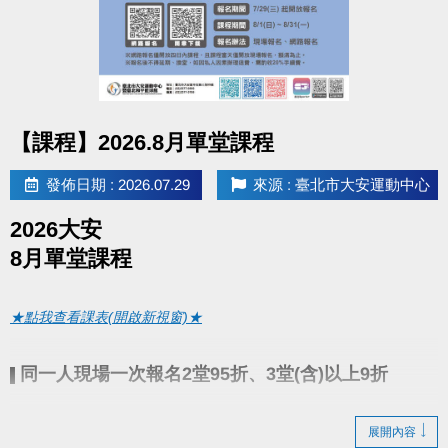
google play 傳送門點我(開啟新視窗)
●
相關洽詢(02)2377-0300
點圖片展開大圖
▪︎ 泳池 分機 105
【課程】2026.8月單堂課程
▪︎ 課務/球類 分機 103、104
發佈日期 : 2026.07.29
來源 : 臺北市大安運動中心
▪︎ 體適能(肌力體能) 分機 107
2026大安
8月單堂課程
★點我查看課表(開啟新視窗)★
同一人現場一次報名2堂95折、3堂(含)以上9折
▌
7/29(三)起開放報名
● 報名期間：
展開內容