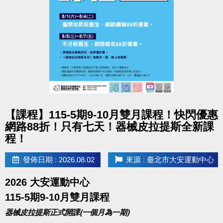
大安歡慶父親節
三人成泳 200就GO
優惠期間 8/1(六)~8/9(日)
三人同行，游泳只要200元
不限票種！三位成人購買全票！直接現省130元！
點圖片展開大圖
【課程】115-5期9-10月雙月課程！快閃優惠
購票方式：
網路88折！只有七天！器械皮拉提斯全新課
至一樓櫃台購買三人套票(200元/組)，
程！
將得到2張入場券後，三人同時至B1泳池櫃台
出示購票明細，即可兌換第三人之入場券。
發佈日期 : 2026.08.02
來源 : 臺北市大安運動中心
2026 大安運動中心
115-5期9-10月雙月課程
器械皮拉提斯正式開課(一個月為一期)