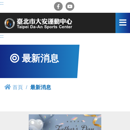
跳
:::
到
主
要
內
容
:::
區
最新消息
首頁
最新消息