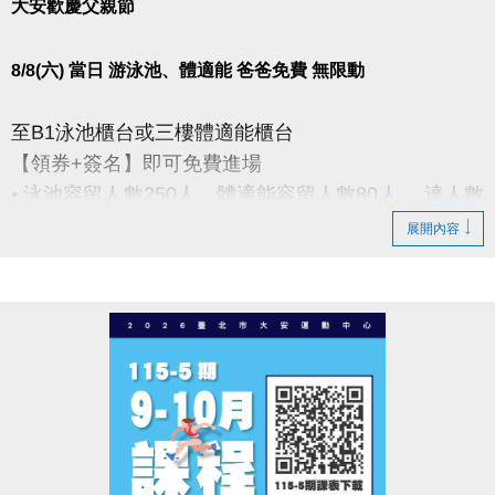
大安歡慶父親節
8/8(六) 當日 游泳池、體適能 爸爸免費 無限動
至B1泳池櫃台或三樓體適能櫃台
【領券+簽名】即可免費進場
• 泳池容留人數250人，體適能容留人數80人， 達人數
上限即停止入場，採一進一出管理，請排隊依序等
展開內容
候。
• 體適能每人每次進場限時1小時，超過使用時間請出
場後重新排隊，如逾時未出場重排或票券遺失， 將依
場館規定補票(依原價計算25元/30分鐘)。
• 進場請遵守泳池、體適能場館管理規範，違者恕不得
入場。
----