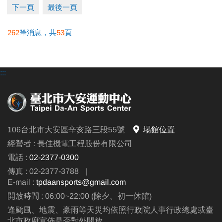
下一頁
最後一頁
262
筆消息，共
53
頁
●
報名方式：現場報名、網路報名、APP報名。
▪︎
網路報名請點我(開啟新視窗)
:::
▪︎ 大安APP 長佳Sports+ APP傳送門⬇
APPLE 傳送門點我(另開新視窗)
google play 傳送門點我(另開新視窗)
106台北市大安區辛亥路三段55號
場館位置
●
電話洽詢 (02)2396-0300 分機103、104
經營者 : 長佳機電工程股份有限公司
電話 :
02-2377-0300
傳真 : 02-2377-3788
|
E-mail :
tpdaansports@gmail.com
開放時間 : 06:00~22:00 (除夕、初一休館)
逢颱風、地震、豪雨等天災均依照行政院人事行政總處或臺
北市政府宣佈是否對外開放