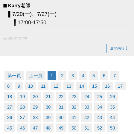
◼︎ Karry老師
▌7/20(一)、7/27(一)
▌17:00-17:50
◼︎ 桑子老師
▌7/22(三)、7/29(三)
展開內容
▌11:00-11:50
◼︎ Benny老師
第一頁
上一頁
1
2
3
4
5
6
7
▌7/24(五)、7/31(五)
8
9
10
11
12
13
14
15
16
17
▌09:00-09:50 樂齡班 (60歲以上)
18
19
20
21
22
23
24
25
26
▌10:00-10:50、11:00-11:50
27
28
29
30
31
32
33
34
35
▪︎ 單堂費用：900元/堂
36
37
38
39
40
41
42
43
44
▪︎ 上課人數：4人開班；8人滿班
45
46
47
48
49
50
51
52
53
▪︎ 注意事項：上課請穿著休閒運動衣褲及「止滑襪」