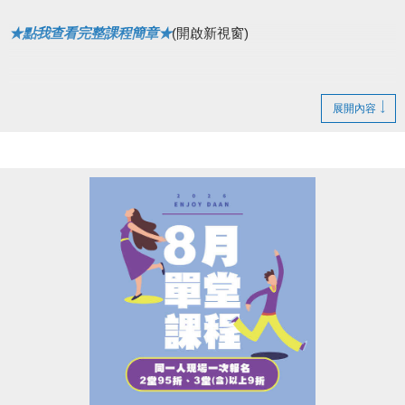
★點我查看完整課程簡章★
(開啟新視窗)
展開內容
▌快閃優惠網路88折
8/1(六)~8/4(二)
僅開放原班舊生，網路續報 88折！
8/5(三)~8/7(五)
不分新舊生，網路 報名88折！
• 現場報名皆無折扣，依原價計算。
• ［器械皮拉提斯系列］為單月一期，無上述優惠。
●
報名辦法：現場報名、網路報名、APP報名
▪︎
網路報名請點我(開啟新視窗)
▪︎ 大安APP 長佳Sports+ APP傳送門⬇
APPLE 傳送門點我(開啟新視窗)