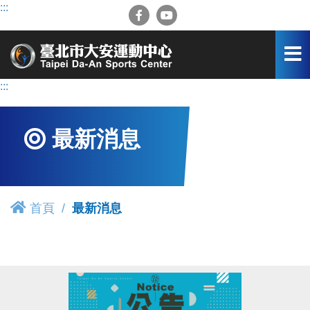
跳
:::
到
主
要
內
容
:::
區
最新消息
首頁
最新消息