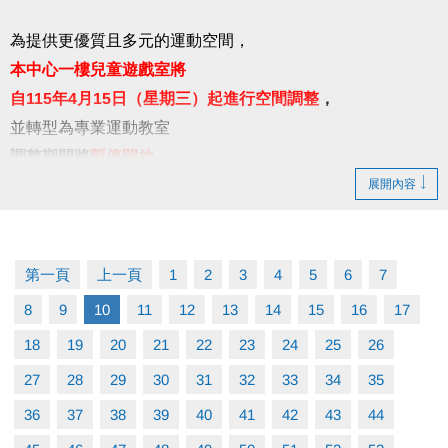
為提供更優質且多元的運動空間，
本中心一樓兒童遊戲室將
自115年4月15日（星期三）起進行空間調整
，
並轉型為專業運動教室
調整期間將
暫停開放
展開內容
另兒童遊戲區域將移至1樓棋藝閱覽區旁，供民眾使
用。
後續場地開放相關資訊，請以官網及現場最新公告為
第一頁
上一頁
1
2
3
4
5
6
7
準。
8
9
10
11
12
13
14
15
16
17
18
19
20
21
22
23
24
25
26
造成不便 敬請見諒
27
28
29
30
31
32
33
34
35
36
37
38
39
40
41
42
43
44