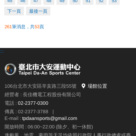
45
46
47
48
49
50
51
52
53
下一頁
最後一頁
261
筆消息，共
53
頁
:::
106台北市大安區辛亥路三段55號
場館位置
經營者 : 長佳機電工程股份有限公司
電話 :
02-2377-0300
傳真 : 02-2377-3788
|
E-mail :
tpdaansports@gmail.com
開放時間 : 06:00~22:00 (除夕、初一休館)
逢颱風、地震、豪雨等天災均依照行政院人事行政總處或臺