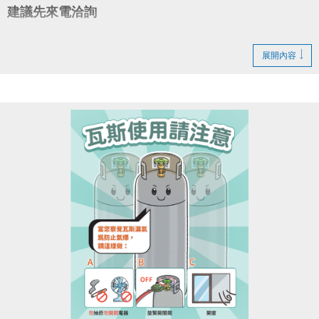
建議先來電洽詢
注意事項
展開內容
‧繳費以季為單位，繳費後不得要求辦理退費或更改時
段
‧須以偶數點，2小時為單位承租
‧嚴禁私人教學
洽詢(02)2377-0300分機103-104