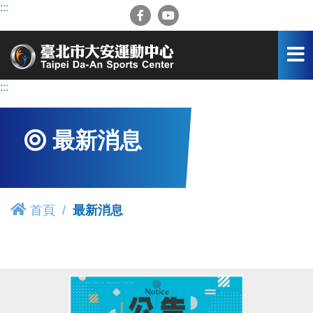
跳
:::
到
主
要
內
容
:::
區
最新消息
首頁
最新消息