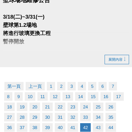
3/18(二)~3/31(一)
壁球第1.2場地
將進行玻璃更換工程
暫停開放
※該期間之課程暫停並順延至五月份
展開內容
※該期間壁球場臨租僅開放第3場地使用
造成不便 敬請見諒
第一頁
上一頁
1
2
3
4
5
6
7
8
9
10
11
12
13
14
15
16
17
18
19
20
21
22
23
24
25
26
27
28
29
30
31
32
33
34
35
36
37
38
39
40
41
42
43
44