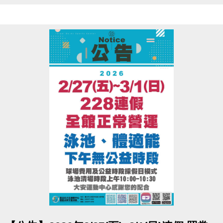
• 泳池清場時段10:00~10:30 不開放。
• 請先至一樓櫃台購票，再至三樓體適能中心測量， 二人必需同時進
場測量。
• 06:00-22:00營運時間內，請至B1泳池櫃台或三樓體適能櫃台領券，
即可免費進場。
• 泳池容留人數250人，體適能容留人數80人，達人數上限即停止入
場，採一進一出管理，請排隊依序等候。
• 體適能使用須滿16歲(含)以上，進場請遵守泳池、體適能場館管理規
範，違者恕不得入場。
• 體適能每人每次進場限時1小時，超過使用時間請出場後重新排隊，
如逾時未出場重排或票券遺失， 將依場館規定補票。
點圖片展開大圖