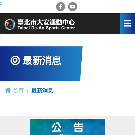
跳
:::
到
主
要
內
容
:::
區
最新消息
首頁
最新消息