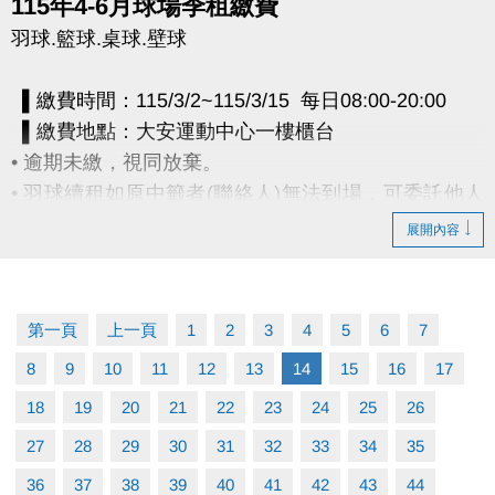
115年4-6月球場季租繳費
羽球.籃球.桌球.壁球
▌繳費時間：115/3/2~115/3/15 每日08:00-20:00
▌繳費地點：大安運動中心一樓櫃台
• 逾期未繳，視同放棄。
• 羽球續租如原中籤者(聯絡人)無法到場，可委託他人
持原中籤者(聯絡人)證件(身分證或健保卡)正本辦理。
展開內容
電話洽詢 (02)2377-0300 分機103、104
第一頁
上一頁
1
2
3
4
5
6
7
8
9
10
11
12
13
14
15
16
17
18
19
20
21
22
23
24
25
26
27
28
29
30
31
32
33
34
35
36
37
38
39
40
41
42
43
44