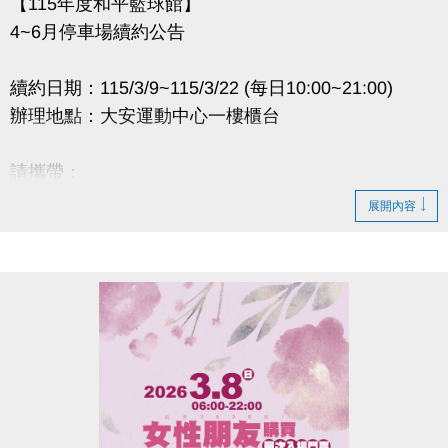
【115年度和平籃球館】
4~6月停車場續約公告
續約日期：115/3/9~115/3/22 (每日10:00~21:00)
辦理地點：大安運動中心一樓櫃台
請攜帶：
1.原合約書
展開內容
2.押金聯
3.承租人印章
4.租金(全日$6,500元/月、日間$5,000元/月)
逾時視同放棄。
如有剩餘車位將於3/25公告。
辦理退租時程：115/4/1~4/10 (每日10:00~20:00)