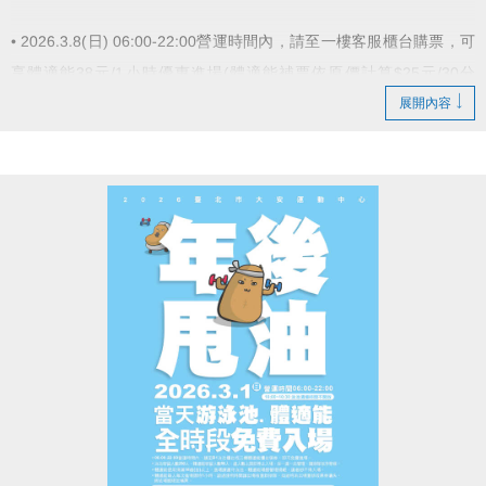
• 2026.3.8(日) 06:00-22:00營運時間內，請至一樓客服櫃台購票，可
享體適能38元/1小時優惠進場(體適能補票依原價計算$25元/30分
鐘)。
展開內容
• 購票後限當日使用，隔日作廢。
• 體適能容留人數80人，達人數上限即停止入場，採一出一進管
理，請排隊依序等候。
• 體適能使用須滿16歲(含)以上，進場請遵守體適能場館管理規範。
• 本中心保留活動辦法之最終解釋權。