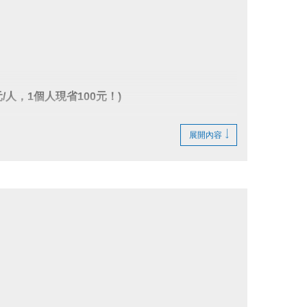
/人，1個人現省100元！)
展開內容
。
出管理，請排隊依序等候。
得入場。
重排或票券遺失， 將依場館規定補票。