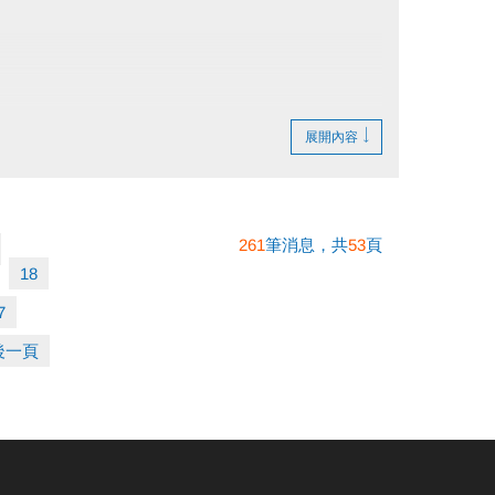
展開內容
261
筆消息，共
53
頁
18
7
後一頁