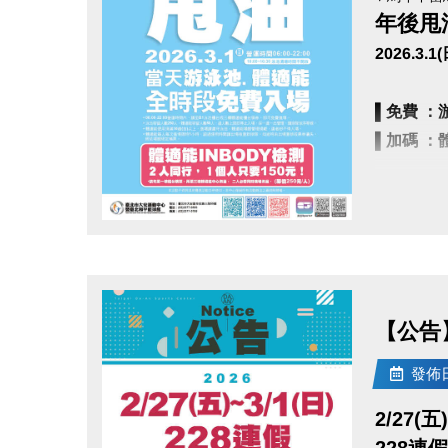
年後甩
2026.3.1
▌
免費 ：
▌
加碼 ：
• 泳池清場時
• 請先至
點圖片展開大圖
• 06:0
• 泳池容
• 體適能
【公告】
• 體適能
發佈日期
2/27(五
228連