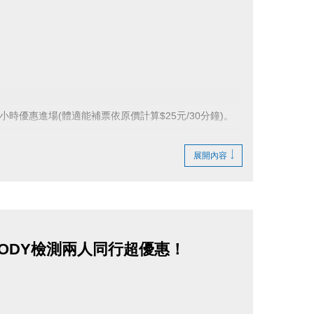
8元/1小時優惠進場(體適能補票依原價計算$25元/30分鐘)。
展開內容
NBODY檢測兩人同行超優惠！