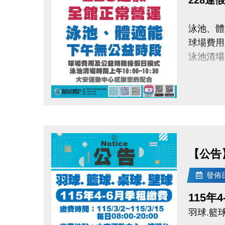
泳池、體
球場費用
泳池清場時
大安運動
點圖片展開大圖
【公告】
發佈日期
115年
羽球.籃球