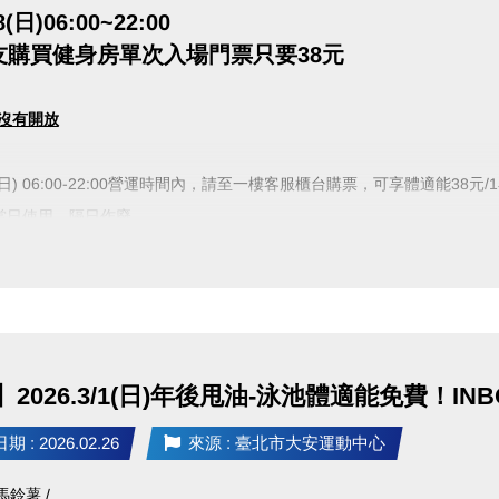
8(日)06:00~22:00
友購買健身房單次入場門票只要38元
沒有開放
.3.8(日) 06:00-22:00營運時間內，請至一樓客服櫃台購票，可享體適能3
限當日使用，隔日作廢。
容留人數80人，達人數上限即停止入場，採一出一進管
依序等候。
使用須滿16歲(含)以上，進場請遵守體適能場館管理規範。
保留活動辦法之最終解釋權。
2026.3/1(日)年後甩油-泳池體適能免費！I
 : 2026.02.26
來源 : 臺北市大安運動中心
馬鈴薯 /