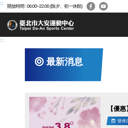
跳
:::
開放時間 : 06:00~22:00 (除夕、初一休館)
到
主
要
內
容
:::
區
最新消息
【優惠】
發佈日期