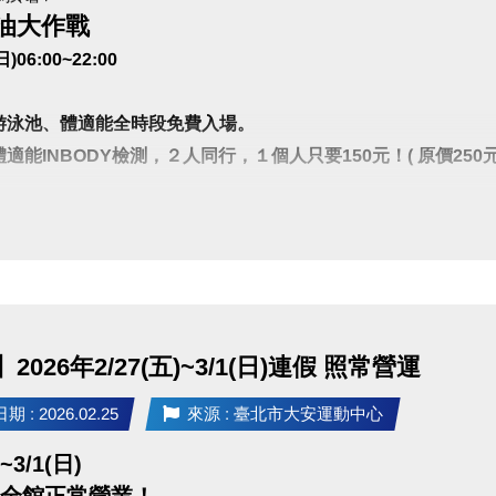
油大作戰
(日)06:00~22:00
游泳池、體適能全時段免費入場。
體適能INBODY檢測，２人同行，１個人只要150元！( 原價250元
段10:00~10:30 不開放。
一樓櫃台購票，再至三樓體適能中心測量， 二人必需同時進場測量。
0-22:00營運時間內，請至B1泳池櫃台或三樓體適能櫃台領券，即可免費進場
留人數250人，體適能容留人數80人，達人數上限即停止入場，採一進一
使用須滿16歲(含)以上，進場請遵守泳池、體適能場館管理規範，違者恕不
2026年2/27(五)~3/1(日)連假 照常營運
每人每次進場限時1小時，超過使用時間請出場後重新排隊，如逾時未出場
 : 2026.02.25
來源 : 臺北市大安運動中心
)~3/1(日)
假全館正常營業！