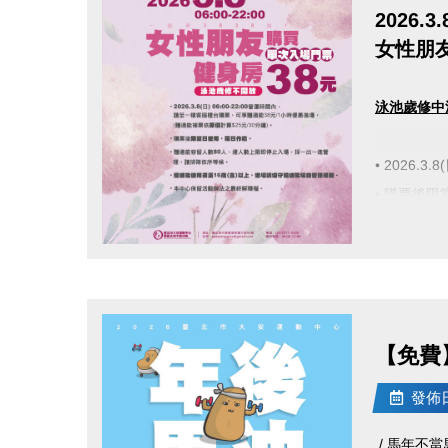
2026.3.
女性朋
泳池歲修中
• 2026
• 購票後
• 體適能
理，請排隊
點圖片展開大圖
• 體適能
• 本中心
【免費】
發佈日期
/ 馬年不當