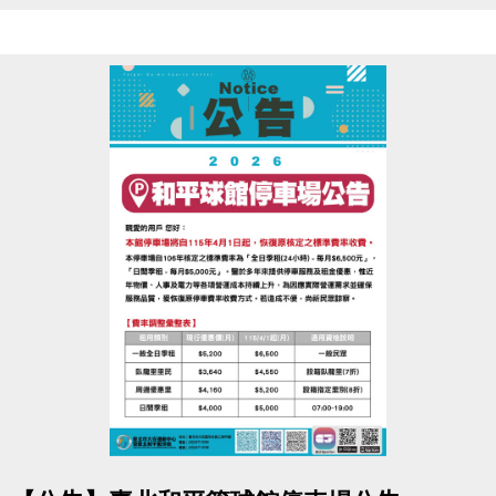
［單堂兌換券］不限本人使用，可使用於115年2月或4月單堂課程(游
泳、球類、體適能、課務)，可兌換課程依現場公告為主，須現場報名
使用，報名登記後無法取消或更改。
115.2/9 全面開放報名
▌
★點我查看完整課程簡章(開啟新視窗)★
報名辦法：現場報名、網路報名、APP報名
●
▪︎
網路報名請點我(開啟新視窗)
▪︎ 大安APP 長佳Sports+ APP傳送門⬇
APPLE 傳送門點我(開啟新視窗)
點圖片展開大圖
google play 傳送門點我(開啟新視窗)