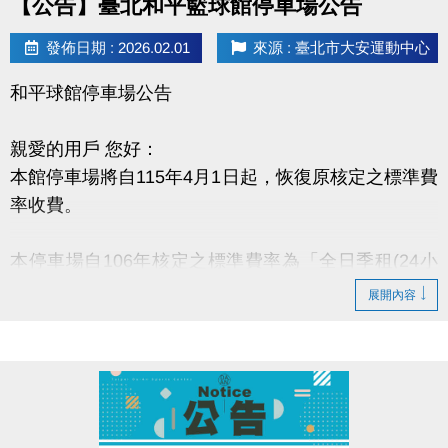
【公告】臺北和平籃球館停車場公告
發佈日期 : 2026.02.01
來源 : 臺北市大安運動中心
和平球館停車場公告
親愛的用戶 您好：
本館停車場將自115年4月1日起，恢復原核定之標準費
率收費。
本停車場自106年核定之標準費率為「全日季租(24小
時) - 每月$6,500元」，「日間季租 - 每月$5,000
展開內容
元」。鑒於多年來提供停車服務及租金優惠，惟近年
物價、人事及電力等各項營運成本持續上升，為因應
實際營運需求並確保服務品質，爰恢復原停車費率收
費方式。若造成不便，尚祈民眾諒察。