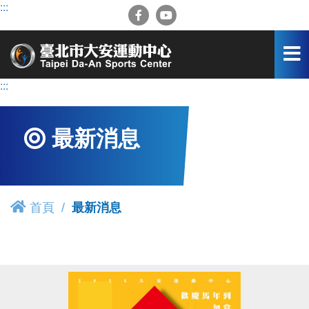
跳
:::
到
主
要
內
容
:::
區
最新消息
首頁
最新消息