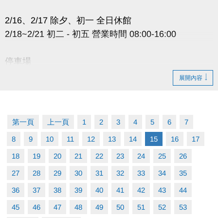
2/16、2/17 除夕、初一 全日休館
2/18~2/21 初二 - 初五 營業時間 08:00-16:00
停車場
除夕、初一：不開放
展開內容
初二～初五：開放時間 08:00-16:00
非開放時段無法進出 #無法取車
場內車輛將依停車費率照常累計
第一頁
上一頁
1
2
3
4
5
6
7
8
9
10
11
12
13
14
15
16
17
４樓射箭場：營業時間與上表相同
18
19
20
21
22
23
24
25
26
27
28
29
30
31
32
33
34
35
愛浪販賣部：2/16~2/20 除夕~初五 店休六天
36
37
38
39
40
41
42
43
44
45
46
47
48
49
50
51
52
53