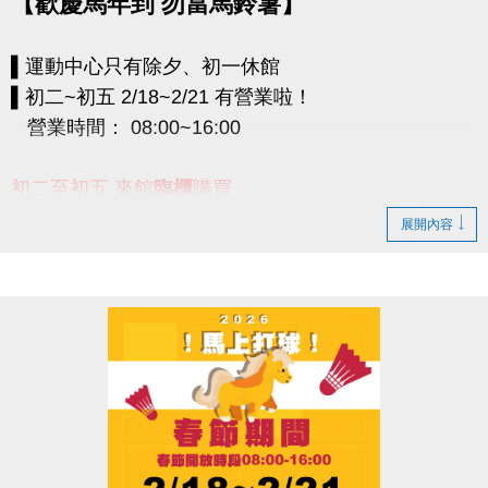
【歡慶馬年到 勿當馬鈴薯】
▌運動中心只有除夕、初一休館
▌初二~初五 2/18~2/21 有營業啦！
營業時間： 08:00~16:00
初二至初五 來館
臨櫃
購買
泳池全票(110元) 或 體適能一個半小時全票(75元)，
展開內容
並出示加入［大安運動中心官方LINE帳號］畫面，
就送限量［勿當馬鈴薯］斗方春聯一張
加碼：體適能1.5小時全票(75元)入場後，可再兌換寶
礦力一瓶！
★點我先加LIN (開啟新視窗)★