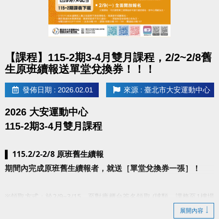
點圖片展開大圖
【課程】115-2期3-4月雙月課程，2/2~2/8舊
生原班續報送單堂兌換券！！！
發佈日期 : 2026.02.01
來源 : 臺北市大安運動中心
2026 大安運動中心
115-2期3-4月雙月課程
115.2/2-2/8 原班舊生續報
▌
期間內完成原班舊生續報者，就送［單堂兌換券一張］！
※領取方式：於2/9~3/15，至對應櫃台簽名領取 (球類、課務至1樓場
務櫃檯、游泳至B1泳池櫃台、體適能課程至3F櫃台，逾時視同放棄。
展開內容