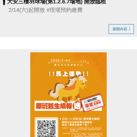
▌大安三樓羽球場(第1.2.6.7場地) 開放臨租
2/14(六)起開放 #現場預約繳費
▌和平暖身籃球場
展開內容
優惠價1500元/小時
即日起開放網路預約(可預約14日內場地)
▪︎
網路預約請點我(開啟新視窗)
▪︎ 大安APP 長佳Sports+ APP傳送門⬇
APPLE 傳送門點我(開啟新視窗)
google play 傳送門點我(開啟新視窗)
電話洽詢 場務組(02)2377-0300分機103、104