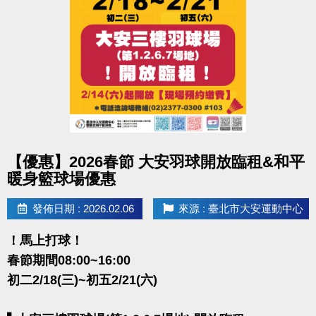
※春聯、寶礦力數量有限，送完為止。
［春 聯］限臨櫃購買當下領取，逾期不受理，敬請
於購票前，先行完成加入LINE步驟，以免造成排隊人
流。
［寶礦力］體適能入場後，於體適能櫃台出示當日購
票證明(75元/1.5小時)，即可簽名兌換，敬請於當日出
場前兌換，逾期不受理。
※須臨櫃購買泳池110元或體適能75元之票種，其它票
點圖片展開大圖
【優惠】2026春節 大安羽球開放臨租&和平
種及補票皆不在此活動內。
暖身籃球場優惠
※體適能使用須滿16歲(含)以上，進場請遵守泳池、體
適能場館管理規範，違者恕不得入場。
發佈日期 : 2026.02.06
來源 : 臺北市大安運動中心
！馬上打球！
春節期間08:00~16:00
初二2/18(三)~初五2/21(六)