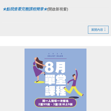
★點我查看完整課程簡章★
(開啟新視窗)
展開內容
▌快閃優惠網路88折
8/1(六)~8/4(二)
僅開放原班舊生，網路續報 88折！
8/5(三)~8/7(五)
不分新舊生，網路 報名88折！
• 現場報名皆無折扣，依原價計算。
• ［器械皮拉提斯系列］為單月一期，無上述優惠。
●
報名辦法：現場報名、網路報名、APP報名
▪︎
網路報名請點我(開啟新視窗)
▪︎ 大安APP 長佳Sports+ APP傳送門⬇
APPLE 傳送門點我(開啟新視窗)