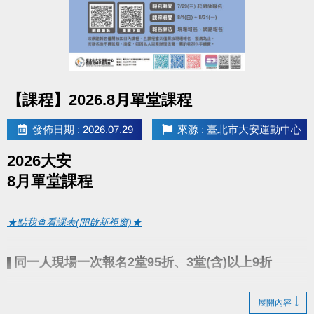
google play 傳送門點我(開啟新視窗)
●
相關洽詢(02)2377-0300
點圖片展開大圖
▪︎ 泳池 分機 105
【課程】2026.8月單堂課程
▪︎ 課務/球類 分機 103、104
發佈日期 : 2026.07.29
來源 : 臺北市大安運動中心
▪︎ 體適能(肌力體能) 分機 107
2026大安
8月單堂課程
★點我查看課表(開啟新視窗)★
同一人現場一次報名2堂95折、3堂(含)以上9折
▌
7/29(三)起開放報名
● 報名期間：
展開內容