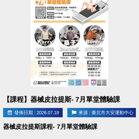
以上場地公益、季租、課程時段暫停
造成不便 敬請見諒
點圖片展開大圖
【課程】器械皮拉提斯- 7月單堂體驗課
發佈日期 : 2026.07.18
來源 : 臺北市大安運動中心
器械皮拉提斯課程- 7月單堂體驗課