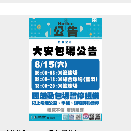
8/1(日)~8/31(一) 
● 課程期間：
● 報名辦法：現場報名、網路報名、APP報名
▪︎
網路報名請點我(開啟新視窗)
▪︎ 大安APP 長佳Sports+ APP傳送門⬇
APPLE 傳送門點我(另開新視窗)
google play 傳送門點我(另開新視窗)
※網路報名僅開放四日內課程，且課程當天僅開放現場報名，額滿為
止。
※報名後不得延期、換堂，如因私人因素辦理退費，需酌收20%手續
費。
●
電話洽詢 (02)2396-0300 分機103、104
點圖片展開大圖