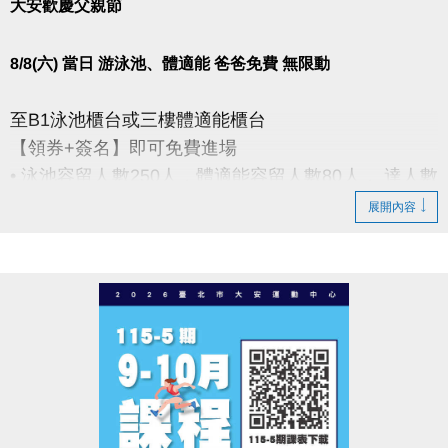
大安歡慶父親節
8/8(六) 當日 游泳池、體適能 爸爸免費 無限動
至B1泳池櫃台或三樓體適能櫃台
【領券+簽名】即可免費進場
• 泳池容留人數250人，體適能容留人數80人， 達人數
上限即停止入場，採一進一出管理，請排隊依序等
展開內容
候。
• 體適能每人每次進場限時1小時，超過使用時間請出
場後重新排隊，如逾時未出場重排或票券遺失， 將依
場館規定補票(依原價計算25元/30分鐘)。
• 進場請遵守泳池、體適能場館管理規範，違者恕不得
入場。
----