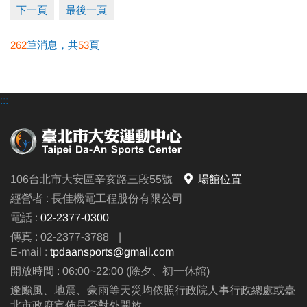
下一頁
最後一頁
262
筆消息，共
53
頁
●
報名方式：現場報名、網路報名、APP報名。
▪︎
網路報名請點我(開啟新視窗)
:::
▪︎ 大安APP 長佳Sports+ APP傳送門⬇
APPLE 傳送門點我(另開新視窗)
google play 傳送門點我(另開新視窗)
106台北市大安區辛亥路三段55號
場館位置
●
電話洽詢 (02)2396-0300 分機103、104
經營者 : 長佳機電工程股份有限公司
電話 :
02-2377-0300
傳真 : 02-2377-3788
|
E-mail :
tpdaansports@gmail.com
開放時間 : 06:00~22:00 (除夕、初一休館)
逢颱風、地震、豪雨等天災均依照行政院人事行政總處或臺
北市政府宣佈是否對外開放