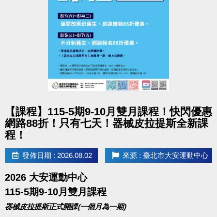
大安歡慶父親節
三人成泳 200就GO
優惠期間 8/1(六)~8/9(日)
三人同行，游泳只要200元
不限票種！三位成人購買全票！直接現省130元！
點圖片展開大圖
【課程】115-5期9-10月雙月課程！快閃優惠
購票方式：
網路88折！只有七天！器械皮拉提斯全新課
至一樓櫃台購買三人套票(200元/組)，
程！
將得到2張入場券後，三人同時至B1泳池櫃台
出示購票明細，即可兌換第三人之入場券。
發佈日期 : 2026.08.02
來源 : 臺北市大安運動中心
2026 大安運動中心
115-5期9-10月雙月課程
器械皮拉提斯正式開課(一個月為一期)