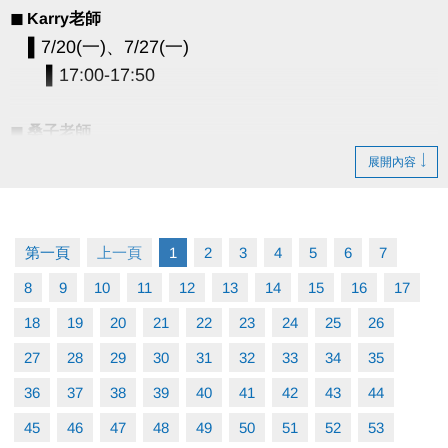
◼︎ Karry老師
▌7/20(一)、7/27(一)
▌17:00-17:50
◼︎ 桑子老師
▌7/22(三)、7/29(三)
展開內容
▌11:00-11:50
◼︎ Benny老師
第一頁
上一頁
1
2
3
4
5
6
7
▌7/24(五)、7/31(五)
8
9
10
11
12
13
14
15
16
17
▌09:00-09:50 樂齡班 (60歲以上)
18
19
20
21
22
23
24
25
26
▌10:00-10:50、11:00-11:50
27
28
29
30
31
32
33
34
35
▪︎ 單堂費用：900元/堂
36
37
38
39
40
41
42
43
44
▪︎ 上課人數：4人開班；8人滿班
45
46
47
48
49
50
51
52
53
▪︎ 注意事項：上課請穿著休閒運動衣褲及「止滑襪」