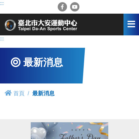
跳
:::
到
主
要
內
容
:::
區
最新消息
首頁
最新消息