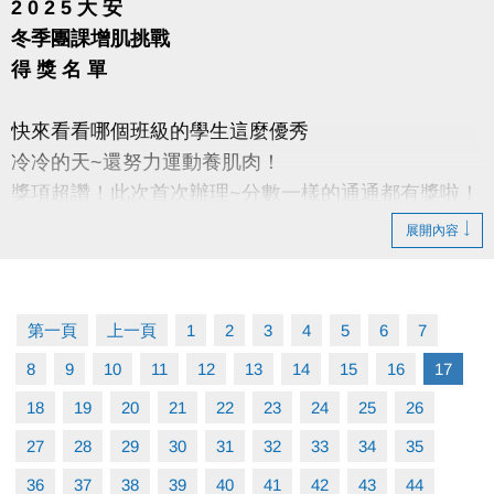
2 0 2 5 大 安
冬季團課增肌挑戰
得 獎 名 單
快來看看哪個班級的學生這麼優秀
冷冷的天~還努力運動養肌肉！
獎項超讚！此次首次辦理~分數一樣的通通都有獎啦！
展開內容
得獎者敬請於2026/1/10~2026/1/18，至本中心三樓體
適能櫃台簽領拍照，逾時不受理。
第一頁
上一頁
1
2
3
4
5
6
7
活動獎品以中心提供實體為準，依名次提供相對應獎
項，無法要求更換。尺寸數量有限，依領獎順序挑
8
9
10
11
12
13
14
15
16
17
選，領取後不論是否拆封，皆無法要求更換，亦不得
18
19
20
21
22
23
24
25
26
要求折抵現金或更換等值商品。
27
28
29
30
31
32
33
34
35
月卡須於1/18前開卡，限本人使用，敬請攜帶悠遊卡
36
37
38
39
40
41
42
43
44
進行辦理。