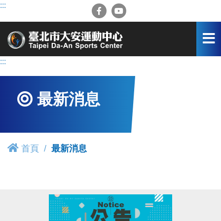
跳
:::
到
主
要
內
容
:::
區
最新消息
首頁
最新消息