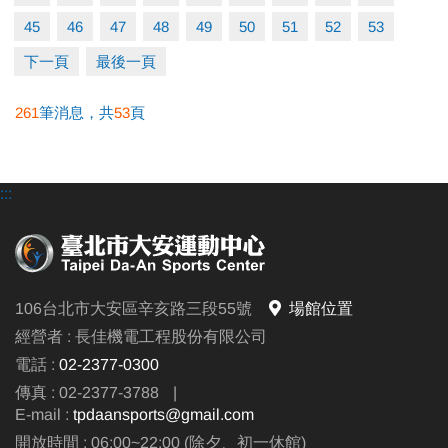
45
46
47
48
49
50
51
52
53
電話洽詢 體適能 (02)2377-0300#107
下一頁
最後一頁
贊助廠商：LP Support
261
筆消息，共
53
頁
:::
106台北市大安區辛亥路三段55號
場館位置
經營者 : 長佳機電工程股份有限公司
電話 :
02-2377-0300
傳真 : 02-2377-3788
|
E-mail :
tpdaansports@gmail.com
開放時間 : 06:00~22:00 (除夕、初一休館)