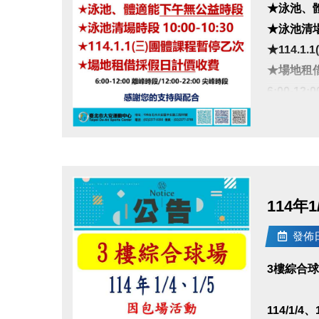
★泳池、
★泳池清場時
★114.1
★場地租
6:00-12
感謝您的
點圖片展開大圖
114年
發佈日期
3樓綜合
114/1/4、