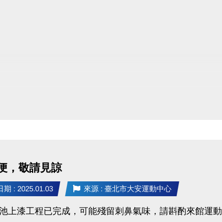
來館消費，單張發票滿499即可獲得一次抽獎機會。
一，限量253名，現抽現領，數量有限，送完為止。
單張金額計算，不可多張累計，單張超過998元仍抽獎一
和平停車場、委外經營店鋪、統一超商自動販賣機發票均
便，敬請見諒
 : 2025.01.03
來源 : 臺北市大安運動中心
A池上漆工程已完成，可能殘留刺鼻氣味，請斟酌來館運