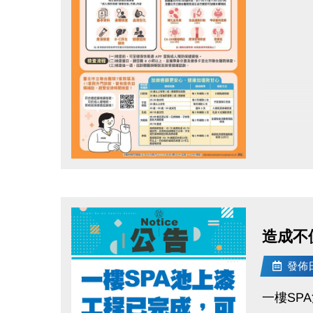
活動期間
好禮六抽
※發票以
※大安/
點圖片展開大圖
造成不
發佈日期
一樓SP