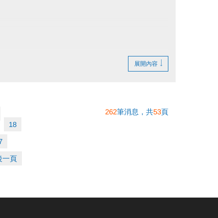
展開內容
262
筆消息，共
53
頁
18
7
後一頁