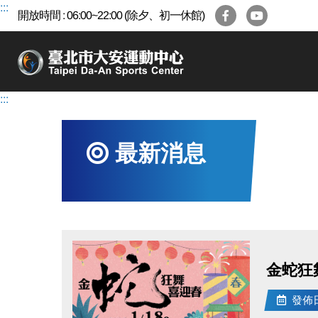
跳
:::
開放時間 : 06:00~22:00 (除夕、初一休館)
到
主
要
內
容
:::
區
最新消息
金蛇狂
發佈日期