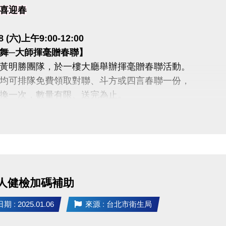
喜迎春
18 (六)上午9:00-12:00
舞─大師揮毫贈春聯】
黃明勝團隊，於一樓大廳舉辦揮毫贈春聯活動。
均可排隊免費領取對聯、斗方或四言春聯一份，
換一次，數量有限、送完為止。
轉─按讚有好康】
完成下列條件，
送給您，數量有限，送完為止
讚+google五星好評
時間內一次捐贈20張114年1-2月紙本發票
人健檢加碼補助
 : 2025.01.06
來源 : 台北市衛生局
.30 (四)〜2025.2.2(日) 初二到初五
進來─滿額抽好禮 】