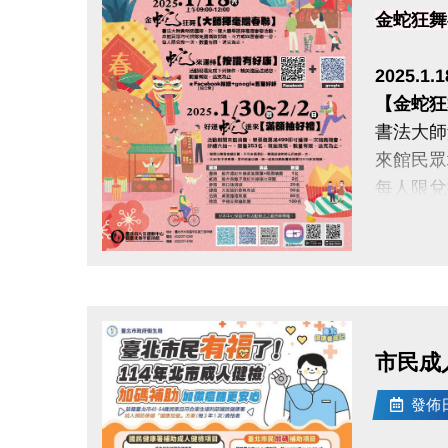
金蛇狂舞
2025.1.
【金蛇狂
書法大師
來館民眾
每人限兌
【蛇來運
活動現場
點圖片展開大圖
精美贈品
★ 臉書按
★ 活動
市民成
發佈日期
2025.1
【好運蛇