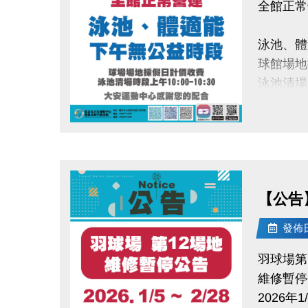
全館正常
泳池、體
球館場地
泳池清場時
大安運動
點圖片展開大圖
【公告
發佈日期
羽球場第
維修暫停
2026年1/