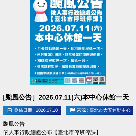
APPLE 傳送門點我(開啟新視窗)
google play 傳送門點我(開啟新視窗)
●
相關洽詢(02)2377-0300
▪︎ 泳池 分機 105
▪︎ 課務/球類 分機 103、104
▪︎ 體適能(肌力體能) 分機 107
點圖片展開大圖
[颱風公告］2026.07.11(六)本中心休館一天
發佈日期 : 2026.07.10
來源 : 臺北市大安運動中心
颱風公告
依人事行政總處公布【臺北市停班停課】