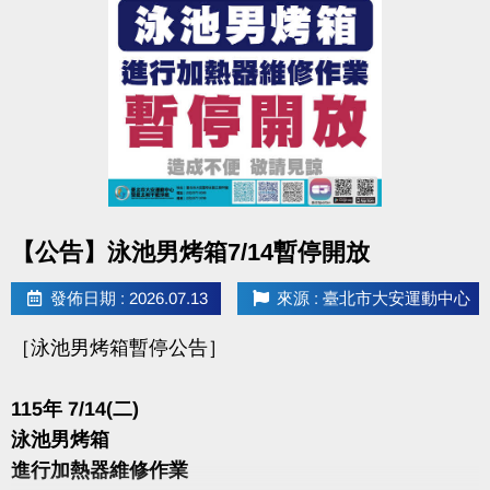
7/1起至開課前
▌網路 任一梯９５折
▌現場 (限同一人一次現場報名)
▪︎ 二梯(含)以上９折
-
◼︎［獨享優惠］和平實小、北教大附小、大安國小：學生或教職員子
女，於開課前憑證件至現場報名，皆享88折優惠。
點圖片展開大圖
【公告】泳池男烤箱7/14暫停開放
◼︎「伊索教育科學運動營」優惠內容不適用上述中心方案，報名繳
費、退費辦法、優惠內容等問題，皆直接聯繫「伊索教育」(更多資訊
發佈日期 : 2026.07.13
來源 : 臺北市大安運動中心
再留言處)。
［泳池男烤箱暫停公告］
●
報名方式：現場報名、網路報名、APP報名。
115年 7/14(二)
▪︎
網路報名請點我(開啟新視窗)
泳池男烤箱
▪︎ 大安APP 長佳Sports+ APP傳送門⬇
進行加熱器維修作業
APPLE 傳送門點我(另開新視窗)