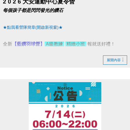
2 0 2 6 大安運動中心夏令營
每個孩子都是閃閃發光的鑽石
★點我看營隊簡章(開啟新視窗)★
全新
【藍鑽羽球營】
A級教練
精緻小班
報就送好禮！
展開內容
5/31前
▌網路、現場 任一梯８８折
6/1~6/30
▌網路 任一梯９５折
▌現場 (限同一人一次現場報名)
▪︎ 二梯９折；三梯(含)以上８８折