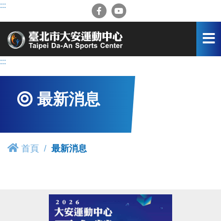
跳
:::
到
主
要
內
容
:::
區
最新消息
首頁
最新消息