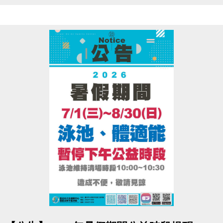
6/1(一)~6/4(四)
僅開放原班舊生，網路續報 88折！
6/5(五)~6/7(日)
不分新舊生，網路 報名88折！
• 現場報名皆無折扣，依原價計算。
• ［器械皮拉提斯系列］為單月一期，無上述優惠。
▌
加碼抽
將從6/1~6/7期間，報名之學員(須成功開班，且無退
費)
抽出100名！贈送８月單月課程一門
※中獎名單預計7/20當週公告於大安官網、粉絲專頁，亦可至場務櫃台查看，將不
另外通知。
※贈送之單月課程最晚於7/29公告，並開放現場登記。實際班級與名額
點圖片展開大圖