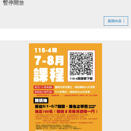
暫停開放
google play 傳送門點我(另開新視窗)
造成不便 敬請見諒
展開內容
●
網路報名須要註冊小朋友的帳號，才可以報名喔！
●
電話洽詢 (02)2396-0300 球類舞蹈103、泳池105