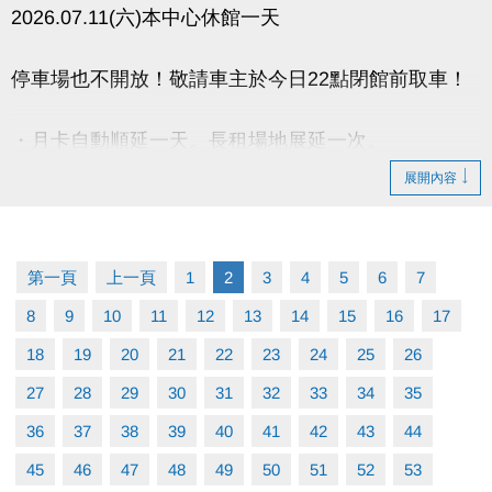
2026.07.11(六)本中心休館一天
停車場也不開放！敬請車主於今日22點閉館前取車！
・月卡自動順延一天。長租場地展延一次。
・已付費臨租場地,請於營業時間辦理退費。
展開內容
・期課課程暫停一次，順延一週。
・營隊課程暫停，請於營業時間辦理退費。
第一頁
上一頁
1
2
3
4
5
6
7
- 請攜帶發票及刷卡單【如發票有打統編須攜帶公司大
8
9
10
11
12
13
14
15
16
17
小章】
18
19
20
21
22
23
24
25
26
27
28
29
30
31
32
33
34
35
36
37
38
39
40
41
42
43
44
45
46
47
48
49
50
51
52
53