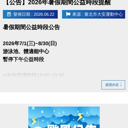
【公告】2026年暑假期間公益時段提醒
依中心現場為主。
發佈日期 : 2026.06.22
來源 : 臺北市大安運動中心
※登記時間：公告後至8/8截止，逾期視同放棄。8月過後登記可能損失
暑假期間公益時段公告
首堂，將不另補償，且每門名額有限，建議敬早登記。登記後將無法
變更課程或學員。
2026年7/1(三)~8/30(日)
游泳池、體適能中心
※登記辦法：本人上課(或可轉讓給親友)，接須由中獎者本人攜帶證件
暫停下午公益時段
至一樓場務櫃檯登記(或轉讓)。
※泳池清場時段10:00-10:30
展開內容
●
報名辦法：現場報名、網路報名、APP報名
▪︎
網路報名請點我(開啟新視窗)
▪︎ 大安APP 長佳Sports+ APP傳送門⬇