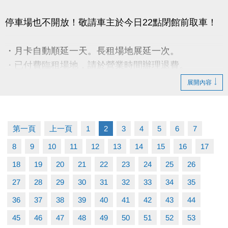
停車場也不開放！敬請車主於今日22點閉館前取車！
・月卡自動順延一天。長租場地展延一次。
・已付費臨租場地，請於營業時間辦理退費。
・期課課程暫停一次，順延一週。
展開內容
・營隊課程暫停，請於營業時間辦理退費。
- 請攜帶發票及刷卡單【如發票有打統編須攜帶公司大
第一頁
上一頁
1
2
3
4
5
6
7
小章】
8
9
10
11
12
13
14
15
16
17
18
19
20
21
22
23
24
25
26
27
28
29
30
31
32
33
34
35
36
37
38
39
40
41
42
43
44
45
46
47
48
49
50
51
52
53