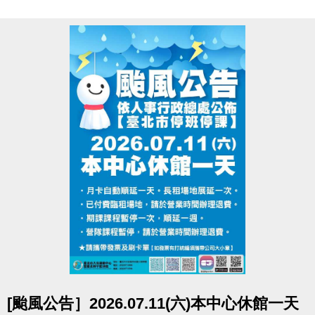
●
報名辦法：現場報名、網路報名、APP報名
▪︎
網路報名請點我(開啟新視窗)
▪︎ 大安APP 長佳Sports+ APP傳送門⬇
APPLE 傳送門點我(開啟新視窗)
google play 傳送門點我(開啟新視窗)
●
相關洽詢(02)2377-0300
▪︎ 泳池 分機 105
▪︎ 課務/球類 分機 103、104
▪︎ 體適能(肌力體能) 分機 107
點圖片展開大圖
[颱風公告］2026.07.11(六)本中心休館一天