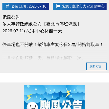
發佈日期 : 2026.07.10
來源 : 臺北市大安運動中心
颱風公告
依人事行政總處公布【臺北市停班停課】
2026.07.11(六)本中心休館一天
停車場也不開放！敬請車主於今日22點閉館前取車！
・月卡自動順延一天。長租場地展延一次。
・已付費臨租場地,請於營業時間辦理退費。
展開內容
・期課課程暫停一次，順延一週。
・營隊課程暫停，請於營業時間辦理退費。
- 請攜帶發票及刷卡單【如發票有打統編須攜帶公司大
小章】