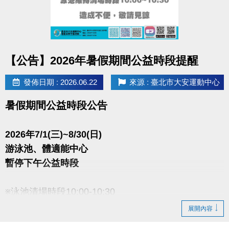
※中獎名單預計7/20當週公告於大安官網、粉絲專頁，亦可至場務櫃台查看，將不
另外通知。
※贈送之單月課程最晚於7/29公告，並開放現場登記。實際班級與名額
點圖片展開大圖
【公告】2026年暑假期間公益時段提醒
依中心現場為主。
發佈日期 : 2026.06.22
來源 : 臺北市大安運動中心
※登記時間：公告後至8/8截止，逾期視同放棄。8月過後登記可能損失
暑假期間公益時段公告
首堂，將不另補償，且每門名額有限，建議敬早登記。登記後將無法
變更課程或學員。
2026年7/1(三)~8/30(日)
游泳池、體適能中心
※登記辦法：本人上課(或可轉讓給親友)，接須由中獎者本人攜帶證件
暫停下午公益時段
至一樓場務櫃檯登記(或轉讓)。
※泳池清場時段10:00-10:30
展開內容