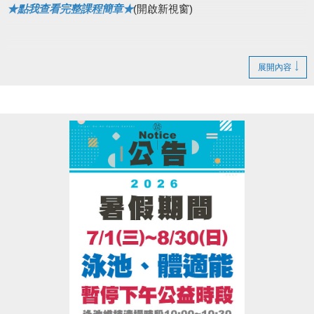
★點我查看完整課程簡章★
(開啟新視窗)
展開內容
▌快閃優惠網路88折
6/1(一)~6/4(四)
僅開放原班舊生，網路續報 88折！
6/5(五)~6/7(日)
不分新舊生，網路 報名88折！
• 現場報名皆無折扣，依原價計算。
• ［器械皮拉提斯系列］為單月一期，無上述優惠。
▌
加碼抽
將從6/1~6/7期間，報名之學員(須成功開班，且無退
費)
抽出100名！贈送８月單月課程一門