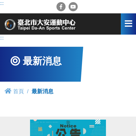
跳
:::
到
主
要
內
容
:::
區
最新消息
首頁
最新消息