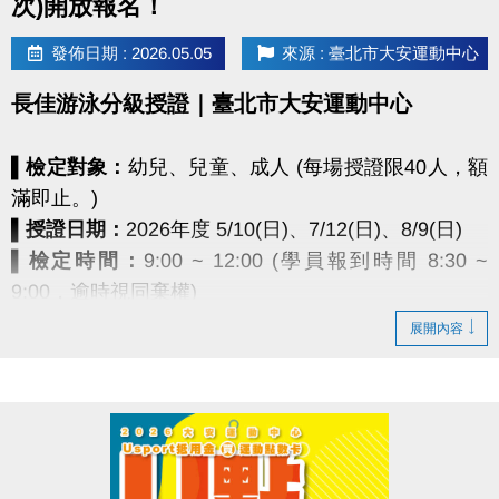
次)開放報名！
▼注意事項▼
※敬請依報名梯次時間準時出席， #未依報到時間完成
發佈日期 : 2026.05.05
來源 : 臺北市大安運動中心
報到者，將 #視同放棄！為確保活動品質，切勿自行
長佳游泳分級授證｜臺北市大安運動中心
更改梯次前來！
※請務必準時報到開始闖關，如超時將無法繼續闖關，
▌檢定對象：
幼兒、兒童、成人 (每場授證限40人，額
亦無法兌換完賽禮。
滿即止。)
※請確認好是否能出席活動再進行報名！報名後如須臨
▌授證日期：
2026年度 5/10(日)、7/12(日)、8/9(日)
時取消請於5/20前主動聯繫中心，如報名卻無故不到
▌檢定時間：
9:00 ~ 12:00 (學員報到時間 8:30 ~
場者，將列入觀察名單，日後中心免費活動將取消其
9:00，逾時視同棄權)
報名資格。
▌檢定費用：
200元 (費用包含製證及入場費用)
※詳細活動內容請至報名網頁查看，且本中心保留此活
展開內容
▪︎ 凡報名本中心114、115年度之游泳課程，該 #學員
動最終解釋權。
享免費報名。
▪︎ 本授證活動須提前安排與準備，報名後如無法參加
則視同放棄，且不予退費及改期。