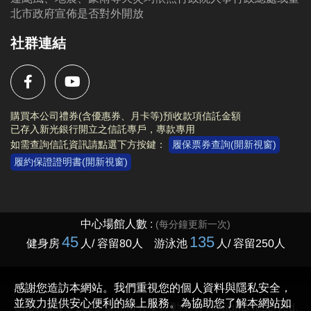
三、其他注意事項：獎勵以檢定當日最終等級為領取標準(限領最終等級不可選
場。
北市政府宣佈是否對外開放
擇)。
※此活動不得與場館其他優惠合併使用，本中心保留優惠活動之最終解釋權。
社群連結
[舉例說明] 檢定當日最終通過「藍帽」並符合領取資格，僅可領藍帽獎勵 (1-6級
無法領取)。若於其他檢定場次通過更高等級，可領取該等級獎勵，各等級獎勵每
人限領一次 (名額有限送完為止)。
購買本公司禮券(含優惠券、月卡等)預收款項信託金額
已存入新光銀行開立之信託專戶，專款專用
如需查詢信託資訊請點選下方按鍵：
履保票券查詢(開新視窗)
履約保證證明書(開新視窗)
Copyright © 2023 臺北市大安運動中心 All rights reserved.