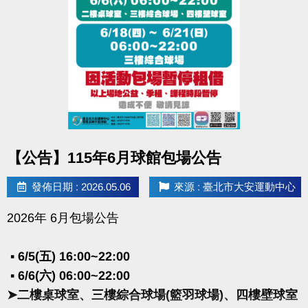
與教練。確認安排後，再至現場填單繳費。
▪︎ 游泳家教課 可先填寫預約單(填寫不代表完成報名)
★
點我填表單(開啟新視窗)
★
◼︎
電話洽詢 (02)2377-0300
▪︎ 體適能 分機107
▪︎ 泳 池 分機105
▪︎ 球 館 分機103~104
點圖片展開大圖
【公告】115年6月球館包場公告
-
◼︎
注意事項
發佈日期 : 2026.05.06
來源 : 臺北市大安運動中心
※此優惠僅限於游泳、體適能「5小時家教課」。球類、單堂、10小時家教皆
2026年 6月包場公告
不享折扣與贈品。
※此優惠每人限報二期，贈送票券及產品於繳費當下簽名領取，敬請於繳費時
▪︎ 6/5(五) 16:00~22:00
告知櫃台人員使用此優惠，以免權益受損。
▪︎ 6/6(六) 06:00~22:00
※貴賓券、INBODY檢測券：使用期限至115/8/31，不限本人使用。貴賓券可
➤二樓桌球室、三樓綜合球場(籃羽球場)、四樓壁球室
不限時使用泳池或健身房乙次。