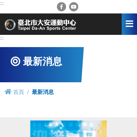
跳
:::
到
主
要
內
容
:::
區
最新消息
首頁
最新消息