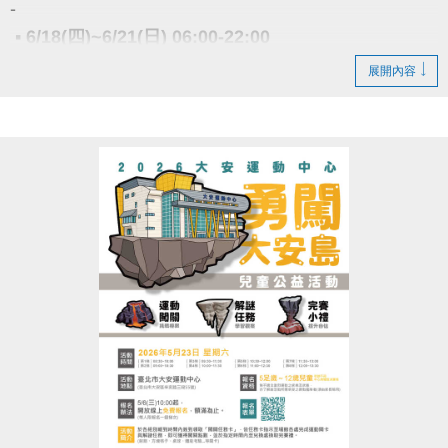
-
※船井舒緩乳霜與乳清蛋白飲數量有限，送完為止。
▪︎ 6/18(四)~6/21(日) 06:00-22:00
※此活動不得與場館其他優惠合併使用，本中心保留優惠活動之最終解釋權。
➤三樓綜合球場(籃羽球場)
展開內容
因活動包場 暫停租借
以上場地公益、季租、課程時段暫停
造成不便 敬請見諒