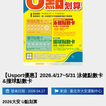
▌報名流程：
1.報名方式｜現場報名 或 網路報名
2.報名者須至泳櫃繳交學員檢定資料(1吋大頭照2張、
學員檢定表)
3.完成報名
▪︎ 免費資格之中心學員，僅提供現場報名
報名辦法：現場報名、網路報名、APP報名
●
▪︎
網路報名請點我(開啟新視窗)
▪︎ 大安APP 長佳Sports+ APP傳送門⬇
點圖片展開大圖
【Usport優惠】2026.4/17~5/31 泳健點數卡
APPLE 傳送門點我(開啟新視窗)
&撞球點數卡
google play 傳送門點我(開啟新視窗)
發佈日期 : 2026.04.17
來源 : 臺北市大安運動中心
▌授證流程：
2026大安 U點划算
08:30 ~ 09:00 報到點名