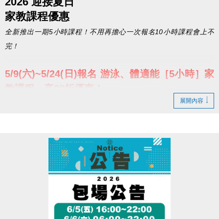
2026 迎接夏日
家教課程優惠
全新推出一期5小時課程！不用再擔心一次報名10小時課程會上不
完！
5/9(六)~5/24(日)報名 游泳、體適能［5小時］家
教課程，享88折優惠！
展開內容
▶
加碼送 總價破千好禮一人一份
▌貴賓券２張
▌INBODY檢測券１張
▌船井舒緩乳霜１條
▌乳清蛋白飲１包
-
◼︎ 課程費用：
★點我查看家教課程費用(開啟新視窗)★
◼︎
報名方式：現場報名，先與各部門櫃台告知時間需求，以安排場地