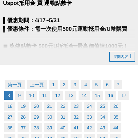
Uspot抵用金 買 運動點數卡
09:00 ~ 09:20 授證規則說明
09:20 ~ 09:30 介紹主考官
▌優惠期間：4/17~5/31
09:30 ~ 11:00 分級檢定
▌優惠條件：需一次使用500元運動抵用金/U幣購買
11:00 ~ 12:00 頒發合格證書
▪︎
游泳分級檢定內容傳送門(開啟新視窗)
◼︎ 泳健點數卡 500元U折抵金=最高價值達1000元！
▪︎ 共10點＋1次INBODY檢測
▌陪同規定：
展開內容
- 使用1點：體適能/1.5小時
每位報名者可1名陪同者免費入場 (須年滿18歲)，第2
- 使用2點：游泳池/次
名 (含)以上陪同者，依場館規定收費。
第一頁
上一頁
1
2
3
4
5
6
7
◼︎ 撞球點數卡 500元U折抵金=價值600元！
▌檢定通過授證者頒發：
8
9
10
11
12
13
14
15
16
17
▪︎ 共6點 (可使用1小時*6次)
分級泳帽及大安運動中心專屬額外獎勵：
18
19
20
21
22
23
24
25
26
10級黑色膠帽通過前 3 名：貴賓券15張(期限4個月)
9級白色膠帽通過前 5 名：專屬禮包1份
27
28
29
30
31
32
33
34
35
【注意事項】
7-8級藍色布帽通過前10名：貴賓券5張(期限2個月)
36
37
38
39
40
41
42
43
44
4-6級黃色布帽通過前20名：精美泳鏡1個
• 期限至115/12/31，不限本人使用。