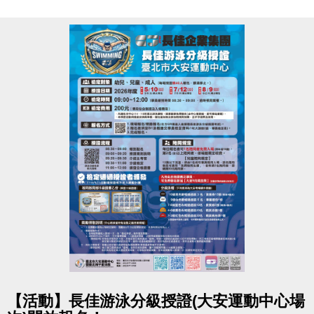
▌報名辦法：5/6(三)10:00起，開放線上免費報名，額
滿為止(每人限報名一個梯次)。
▪︎ 點我進入報名網址(開啟新視窗) ▪︎
▌報名資格：5足歲～12歲兒童，無不適合激烈運動之
疾病及狀態，亦了解該活動所需承受之運動風險者(須
由家長陪同)。
▌活動地點：臺北市大安運動中心(臺北市大安區辛亥
路三段55號)
▌活動簡介：於各組別報到時間內簽到領取「闖關任務
卡」，依任務卡指示至場館各處完成運動關卡與解謎
任務，即可獲得闖關點數，並於指定時間內至兌換處
換取完賽禮。( 射箭、方塊格子、桌球、體能考驗...等
關卡)
▌合作單位｜方塊格子、穿揚射藝
點圖片展開大圖
【活動】長佳游泳分級授證(大安運動中心場