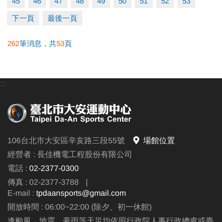
45
46
47
48
49
50
51
52
53
1-3級紅色布帽通過前30名：精美帆布袋1個
• ［泳健點數卡］至中心泳池或體適能櫃台出示卡片由工作人員畫押日期兌換當日
下一頁
最後一頁
※貴賓券不限本人使用，可不限時使用大安泳池或健身
入場票，入場票限當日使用，逾期無效，亦無法重新兌換、取消或退費。體適能
房乙次。
超時未出場，將依場館規定進行補票，補票無法使用點數卡點數折抵。
262
筆消息，共
53
頁
•［泳健點數卡］ INBODY檢測至體適能櫃台出示卡片，並告知使用檢測，由工作
▌獎勵領取說明 (中心將保留所有活動之最終解釋權)
人員畫押後即可進行檢測，畫押後須立即進行檢測，無法保留、取消或退費。
一、上述獎勵名額為三場檢定總和，獎勵自5月10日起開始發放，名額有限送完
• ［撞球點數卡］至中心一樓場務櫃台出示卡片由工作人員畫押並登記當天時段，
:::
為止。
一次至多連續登記兩小時，且須整點時段，畫押登記後，無法更改時段、取消或
二、獎勵領取方式：
退費。限現場登記當日場次，無法網路、電話預約保留。
1. 各等級獎勵每人限領一次，依「報名序號」排序發放獎勵。
※Usport抵用金(U幣)折抵後無法退還退費！
2. 須同時符合以下條件，方可獲得獎勵：(1)通過該等級 (2)該等級獎勵領取名額
106台北市大安區辛亥路三段55號
場館位置
※點數卡不限本人，使用期限至115/12/31，逾期無效，亦無法退費延期或兌換等
尚未額滿
經營者 : 長佳機電工程股份有限公司
值商品。
電話 :
02-2377-0300
[舉例說明] 若報名序號為第30名，於檢定當日最終通過「藍帽」等級(7-8級檢定
※敬請由工作人員畫押日期兌換，切勿自行做記號，以免點數失效！
傳真 : 02-2377-3788
|
通過前10名可領取獎勵)，而三場檢定藍帽獎勵總名額尚餘9名，檢定當日報名序
※體適能須滿16歲(含)以上方可入場，進場請遵守泳池、體適能場館管理規範，違
E-mail :
tpdaansports@gmail.com
號前29名中，僅有8名通過藍帽檢定，則您為第9名通過檢定，即符合資格可獲得
者恕不得入場。
開放時間 : 06:00~22:00 (除夕、初一休館)
藍帽獎勵。
※使用撞球室含球具租借(需押證件)，進入撞球室請遵守場館規範，違者恕不得入
逢颱風、地震、豪雨等天災均依照行政院人事行政總處或臺