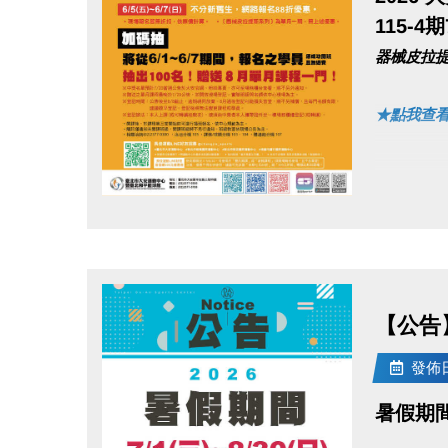
115-4
●
網路報名
器械皮拉提
●
電話洽詢 (
★點我查
▌快閃優惠
點圖片展開大圖
6/1(一)~
6/5(五)~
• 現場報
• ［器械
【公告
發佈日期
▌
加碼抽
將從6/
暑假期