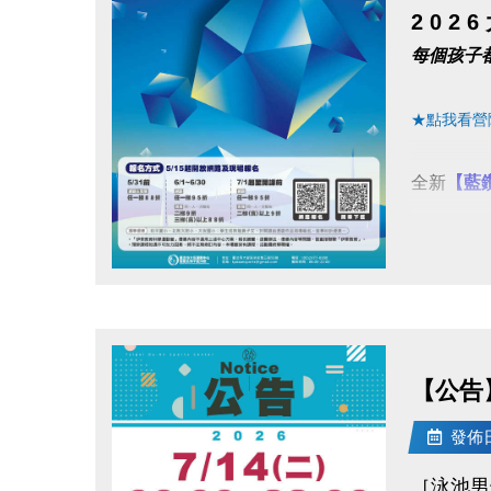
2 0 
每個孩子
★點我看營
全新
【藍
5/31前
點圖片展開大圖
▌網路、
6/1~6/3
【公告
▌網路 
發佈日期
▌現場 (
▪︎ 二
［泳池男