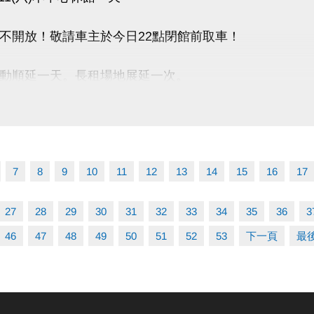
請點我(開啟新視窗)
不開放！敬請車主於今日22點閉館前取車！
P 長佳Sports+ APP傳送門⬇
E 傳送門點我(開啟新視窗)
動順延一天。長租場地展延一次。
e play 傳送門點我(開啟新視窗)
臨租場地,請於營業時間辦理退費。
程暫停一次，順延一週。
程暫停，請於營業時間辦理退費。
2)2377-0300
 105
7
8
9
10
11
12
13
14
15
16
17
帶發票及刷卡單【如發票有打統編須攜帶公司大小章】
類 分機 103、104
肌力體能) 分機 107
27
28
29
30
31
32
33
34
35
36
3
46
47
48
49
50
51
52
53
下一頁
最