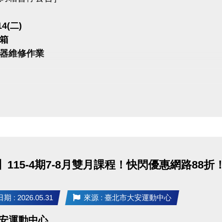
至開課前
14(二)
任一梯９５折
箱
限同一人一次現場報名)
器維修作業
(含)以上９折
優惠］和平實小、北教大附小、大安國小：學生或教職員子女，於開課前憑
 敬請見諒
教育科學運動營」優惠內容不適用上述中心方案，報名繳費、退費辦法、
：現場報名、網路報名、APP報名。
】115-4期7-8月雙月課程！快閃優惠網路8
請點我(開啟新視窗)
P 長佳Sports+ APP傳送門⬇
 : 2026.05.31
來源 : 臺北市大安運動中心
E 傳送門點我(另開新視窗)
e play 傳送門點我(另開新視窗)
 大安運動中心