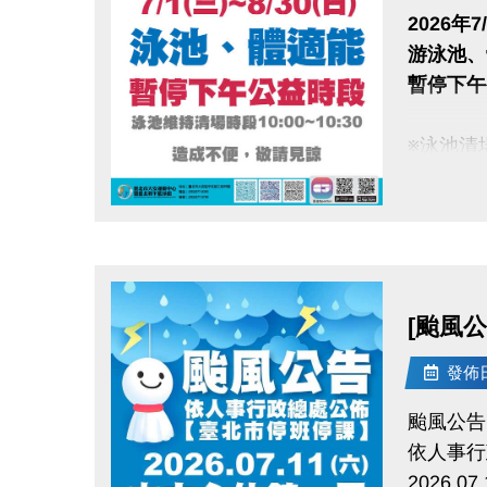
抽出10
2026年7/
游泳池、
暫停下
※中獎名單預
※泳池清場時
※贈送之單
※登記時間
點圖片展開大圖
更課程或學
※登記辦法
[颱風公
發佈日期
颱風公告
依人事行
●
報名辦法
2026.