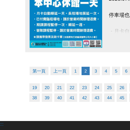
▪︎
網路報名
停車場也
▪︎ 大安AP
APPL
・月卡自
googl
・已付費
・期課課
點圖片展開大圖
・營隊課
●
相關洽詢(0
▪︎ 泳池 分機
第一頁
上一頁
1
2
3
4
5
6
- 請攜
▪︎ 課務/球
▪︎ 體適能(
19
20
21
22
23
24
25
26
38
39
40
41
42
43
44
45
:::