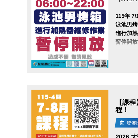
7/1起
115年 7/
▌網路 
泳池男烤
▌現場 (
進行加熱
▪︎ 二梯
暫停開放
-
◼︎［獨享
造成不便
◼︎「伊索
言處)。
點圖片展開大圖
●
報名方式
【課程
▪︎
網路報名
程！
▪︎ 大安AP
發佈日期
APPL
googl
2026