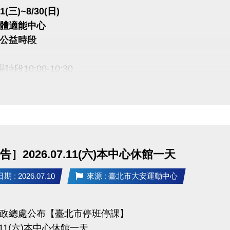
0名！贈送８月單月課程一門
1(三)~8/30(日)
體適能中心
午公益時段
計7/20當週公告於大安官網、粉絲專頁，亦可至場務櫃台查看，將不另外通知。
段10:00-10:30
月課程最晚於7/29公告，並開放現場登記。實際班級與名額依中心現場為
：公告後至8/8截止，逾期視同放棄。8月過後登記可能損失首堂，將不
員。
：本人上課(或可轉讓給親友)，接須由中獎者本人攜帶證件至一樓場務櫃檯
告］2026.07.11(六)本中心休館一天
 : 2026.07.10
來源 : 臺北市大安運動中心
政總處公布【臺北市停班停課】
：現場報名、網路報名、APP報名
07.11(六)本中心休館一天