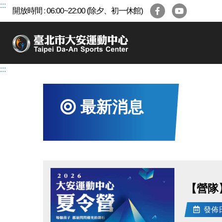
跳
:::
開放時間 : 06:00~22:00 (除夕、初一休館)
到
主
要
內
容
:::
區
最新消息
【營隊】
發佈日期