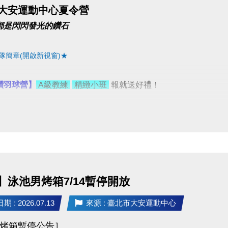
2 6 大安運動中心夏令營
都是閃閃發光的鑽石
隊簡章(開啟新視窗)★
鑽羽球營】
A級教練
精緻小班
報就送好禮！
現場 任一梯８８折
0
】泳池男烤箱7/14暫停開放
任一梯９５折
 : 2026.07.13
來源 : 臺北市大安運動中心
限同一人一次現場報名)
梯９折；三梯(含)以上８８折
烤箱暫停公告］