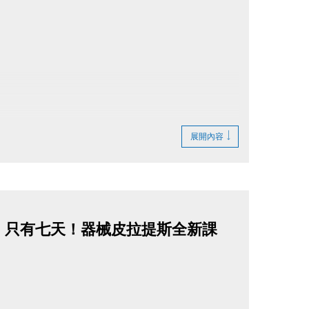
證件至現場報名，皆享88折優惠。
展開內容
優惠內容等問題，皆直接聯繫「伊索教育」(更多資訊再留
8折！只有七天！器械皮拉提斯全新課