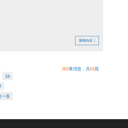
展開內容
262
筆消息，共
53
頁
18
7
後一頁