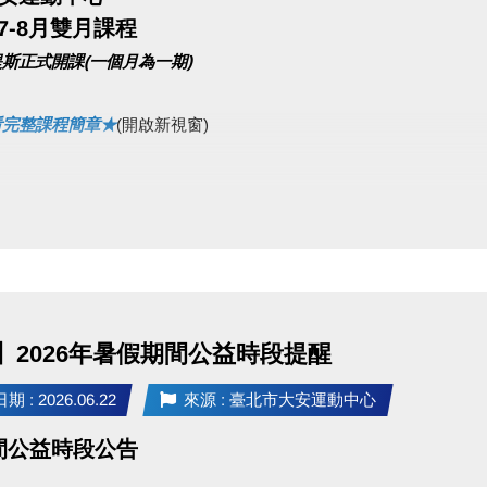
期7-8月雙月課程
須要註冊小朋友的帳號，才可以報名喔！
斯正式開課(一個月為一期)
02)2396-0300 球類舞蹈103、泳池105
看完整課程簡章★
(開啟新視窗)
網路88折
6/4(四)
僅開放原班舊生，網路續報 88折！
6/7(日)
不分新舊生，網路 報名88折！
名皆無折扣，依原價計算。
皮拉提斯系列］為單月一期，無上述優惠。
】2026年暑假期間公益時段提醒
 : 2026.06.22
來源 : 臺北市大安運動中心
1~6/7期間，報名之學員(須成功開班，且無退費)
間公益時段公告