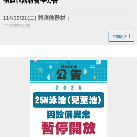
體適能器材暫停公告
114/10/21(二) 體適能器材：
二頭彎舉機
大腿伸張機
展開內容
臥推椅 1張
因進行皮革更換
暫停開放始用
造成不便 敬請見諒