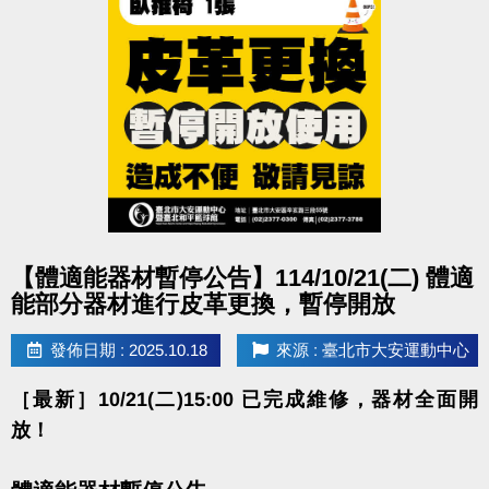
小編強力推薦：期課絕對比體驗課能學到更多東西
喔！
網路報名：
註冊、課程傳送門請點我
(新開視窗)
大安有APP囉!可以報名課程喔~
長佳Sports+ APP傳送門⬇
APPLE 傳送門請點我(新開視窗)
點圖片展開大圖
【體適能器材暫停公告】114/10/21(二) 體適
google play 傳送門請點我(新開視窗)
能部分器材進行皮革更換，暫停開放
發佈日期 : 2025.10.18
來源 : 臺北市大安運動中心
電話洽詢 (02)2377-0300 分機103、104
［最新］10/21(二)15:00 已完成維修，器材全面開
放！