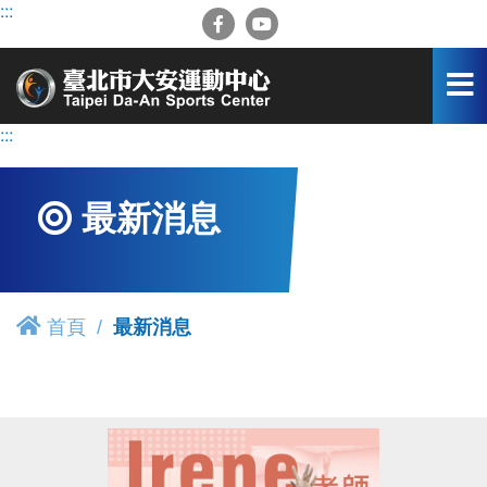
跳
:::
到
主
要
內
容
:::
區
最新消息
首頁
最新消息