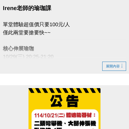
Irene老師的瑜珈課
單堂體驗超值價只要100元/人
僅此兩堂要搶要快~~
核心伸展瑜珈
10/29(三) 20:25-21:20
6人開班；15人滿班
展開內容
陰陽瑜珈
10/31(五) 18:50-19:45
6人開班；20人滿班
兩門課程的11-12月期別課，也開放報名啦！
10/31前全面 九折優惠！