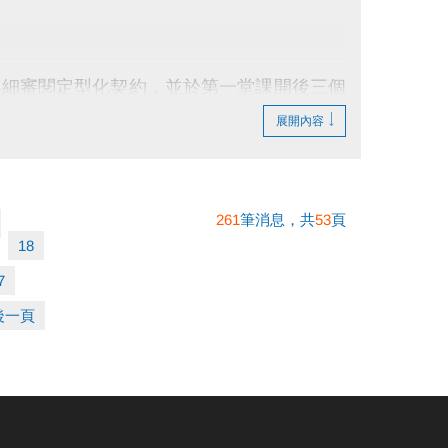
詳細審閱定型化契約，並於第一堂課開後三個
展開內容
261
筆消息，共
53
頁
18
7
後一頁