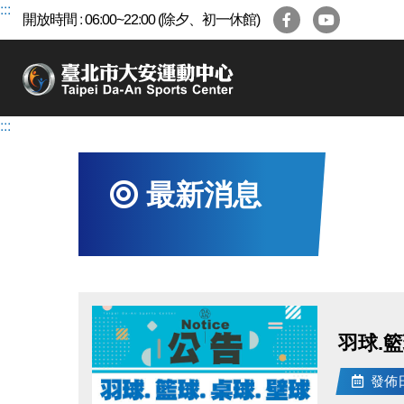
跳
:::
開放時間 : 06:00~22:00 (除夕、初一休館)
到
主
要
內
容
:::
區
最新消息
羽球.籃
發佈日期