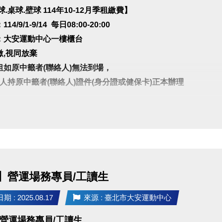
.桌球.壁球 114年10-12月季租繳費
】
4/9/1-9/14 每日08:00-20:00
：大安運動中心一樓櫃台
繳,視同放棄
租如原中籤者(聯絡人)無法到場，
人持原中籤者(聯絡人)證件(身分證或健保卡)正本辦理
.羽球場季租優惠時段★
-08:00 $500元/次
-08:00 $2,500元/次
：即日起開放至現場一樓櫃台登記
上述時段皆享優惠
】營運場務專員/工讀生
業時間開放入場•
 : 2025.08.17
來源 : 臺北市大安運動中心
營運場務專員/工讀生