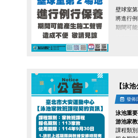
地點：大
壁球室第
報名方式
將進行例
【報名連
期間可能
(確認錄
造成不便 
課程費用
適合對象
期待與您
點圖片展開大圖
【泳池
發佈日期
泳池重要
游池家教
課程類別