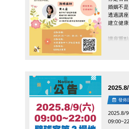
婚姻不是
透過講座
建立健康
講座重點
了解親密
探討婚姻
點圖片展開大圖
學習如何
透過牌卡
講師介紹
2025
親子天下
媽媽悅讀
發佈日期
活動資訊
2025.8/9
日期：2
09:00~22
時間：14: