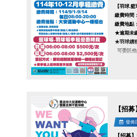
【羽球.籃球
繳費時間：11
繳費地點
★逾期未
★羽球續
可委託他
★籃球場
羽球 06:00
點圖片展開大圖
籃球 06:00
登記方式
★原季租
【招募
•依實際營
發佈日期
【招募】