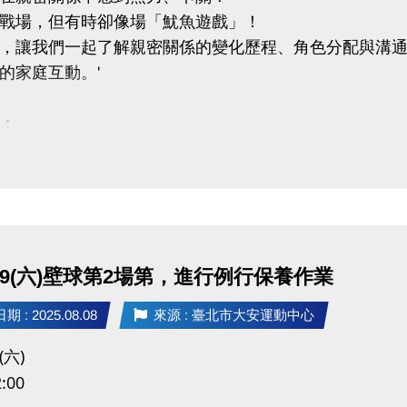
戰場，但有時卻像場「魷魚遊戲」！
，讓我們一起了解親密關係的變化歷程、角色分配與溝
的家庭互動。'
：
關係與原生家庭模式的關聯
中常見的金錢、時間、經歷與育兒議題
動態經營親密關係
活動反思並優化關係經營模式
：黃之盈老師
.8/9(六)壁球第2場第，進行例行保養作業
嚴選部落客｜暢銷作家｜輔導老師
社團主筆、10~5歲兒童藝術療癒認證教師
 : 2025.08.08
來源 : 臺北市大安運動中心
：
(六)
025年9月15日（星期一）
:00
00 – 15:30 (最後有QA時間)