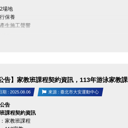
安運動中心2樓 社區教室
2場地
：填寫Google表單，名額有限，快來報名參加！
行保養
結】
https://reurl.cc/gY610b
產生施工聲響
取講座將寄送報名成功通知書至聯繫mail，敬請留意！)
敬請見
：全額補助，等於免費！
：有伴侶、有孩子者，或關心婚姻與家庭議題的朋友們
一同探索婚姻/親密關係的經營智慧，為生活與感情注入
公告】家教班課程契約資訊，113年游泳家教
 : 2025.08.06
來源 : 臺北市大安運動中心
公告
班課程契約資訊
：家教班課程