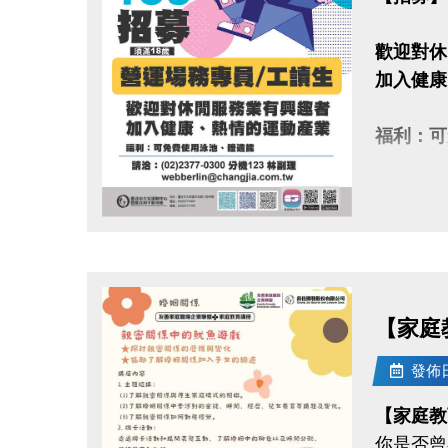
歡迎對休
加入健康
福利：可
請洽：(02
ht
點圖片展開大圖
【家庭教
發佈日期
【家庭教
你是否曾