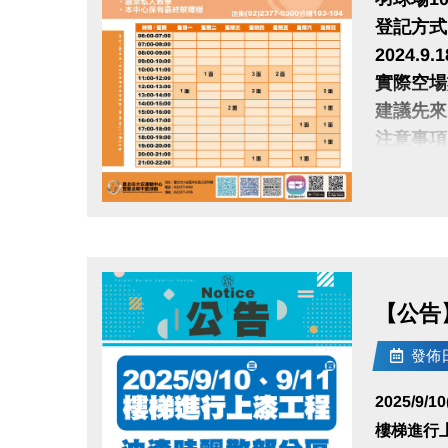
教練：Yo
登記方式
【經歷】
2024.9
• Cro
實際空場
• 景安-
建議先來
• 南港-W
注意事項
• 板橋
‧繳費以
• 松山
‧須以偶
‧1人限
點圖片展開大圖
TRX動
‧嚴禁私
訓練心肺
•本中心
因此需要
洽詢(02)
【公告】
各種動作
發佈日期
•此課程
2025/9/1
樓梯進行