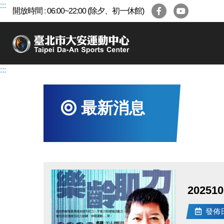
跳
:::
開放時間 : 06:00~22:00 (除夕、初一休館)
到
主
要
內
容
:::
區
最新消息
2025
發佈日期