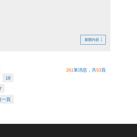
展開內容
261
筆消息，共
53
頁
18
7
後一頁