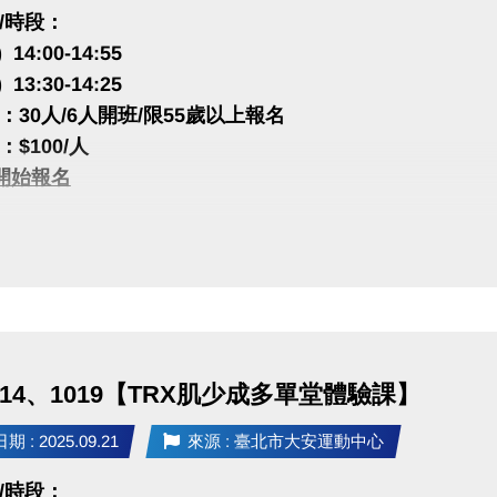
/時段：
 14:00-14:55
 13:30-14:25
：30人/6人開班/限55歲以上報名
$100/人
一)開始報名
很重要!很重要!
註冊【會員資料】喔!
程傳送門點我(新開視窗)
1014、1019【TRX肌少成多單堂體驗課】
PP囉!可以報名課程喔~
rts+ APP傳送門⬇
 : 2025.09.21
來源 : 臺北市大安運動中心
 APP傳送門點我(新開視窗)
e play傳送門點我(新開視窗)
/時段：