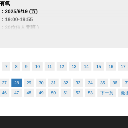
有氧
025/9/19 (五)
9:00-19:55
30位(6人開班 )
$100/人
舞曲風以及各國流行舞曲，帶領大家熱力揮汗舞蹈，
間歇強度設計，燃脂塑形同時練核心、臀腿與協調。
好記，零基礎也能慢慢跟上。
7
8
9
10
11
12
13
14
15
16
17
有氧
27
28
29
30
31
32
33
34
35
36
3
025/9/22 (一)
0:30-21:25
46
47
48
49
50
51
52
53
下一頁
最
30位(6人開班 )
$100/人
用近期華語、韓風、臺語、抖音舞等流行音樂，
段旋律一組舞蹈動作，整堂課有14首歌，