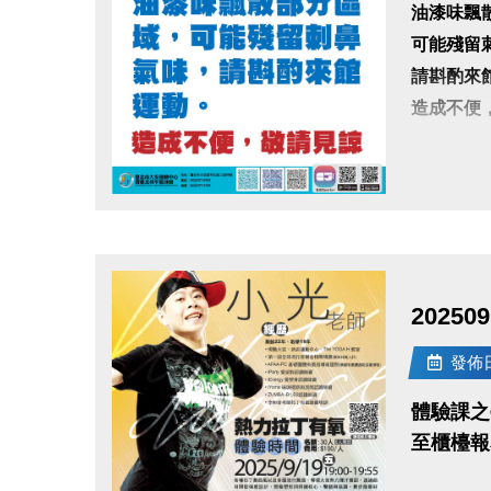
油漆味飄
可能殘留
請斟酌來
造成不便
點圖片展開大圖
2025
發佈日期
體驗課之
至櫃檯報