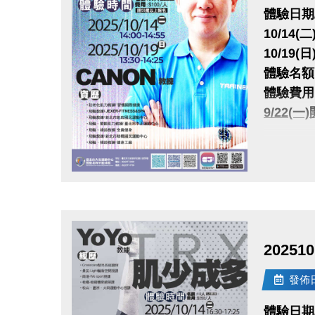
體驗日期
10/14(二)
10/19(日)
體驗名額
體驗費用：
9/22(
很重要!
點圖片展開大圖
報名請先
註冊、課
2025
大安有A
長佳Spo
發佈日期
APPLE
googl
體驗日期