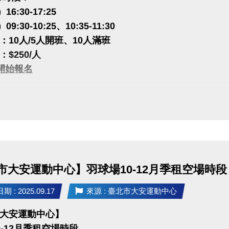
 16:30-17:25
non
) 09:30-10:25、10:35-11:30
：10人/5人開班、10人滿班
化肌力教練/ 習慣國際健康
$250/人
/ JEXER-FITNESS&SPA
一)開始報名
教練/ 新北市新店國民運動中心
、樂齡肌力教練/ 臺北市中正運動中心
很重要!很重要!
槓鈴教練/ 全真健身
註冊【會員資料】喔!
教練/ 新北市板橋國民運動中心
程傳送門點我
(新開視窗)
、槓鈴教練/ 健身工廠
學員漸進地提升肌力、平衡力和增強活動力。
強度抗阻力訓練、伸展運動...等。
市大安運動中心】羽球場10-12月季租空場時段
PP囉!可以報名課程喔~
rts+ APP傳送門⬇
 : 2025.09.17
來源 : 臺北市大安運動中心
 APP 傳送門點我
(新開視窗)
 play 傳送門點我
(新開視窗)
大安運動中心】
0-12月季租空場時段