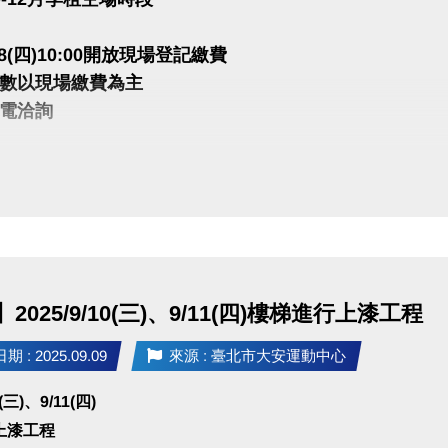
Yo
.18(四)10:00開放現場登記繳費
sscore懸吊系統證照
數以現場繳費為主
Light藝術空間授課
電洽詢
e sport授課
-板樹體育館授課
季為單位，繳費後不得要求辦理退費或更改時段
、蘆洲、大同運動中心授課
數點，2小時為單位承租
承租一時段一面，如須承租多時段多面須重新排隊
作跟大部分肌力訓練動作相同，利用懸吊式器材，
人教學
、平衡與協調訓練，藉由懸吊的方式改變身體重心，
保有最終解釋權
利用全身肌群穩定自身，
2377-0300分機103-104
2025/9/10(三)、9/11(四)樓梯進行上漆工程
皆能訓練到核心，並改善活動度及柔軟度。
 : 2025.09.09
來源 : 臺北市大安運動中心
適合初學者，教練會依學生程度編排調整課程內容
0(三)、9/11(四)
上漆工程