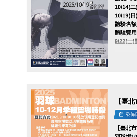
10/14(二)
教練：Ca
10/19(日
【資歷】
體驗名額
• 抗老
體驗費用：
• 飛輪教練
9/22(
• 飛輪
• 飛輪
很重要!
• 飛輪、
報名請先
• 飛輪
點圖片展開大圖
註冊、課
• 飛輪
協助熟齡
會包括低
【臺北
大安有A
長佳Spo
發佈日期
APPLE
google
【臺北市
羽球場1