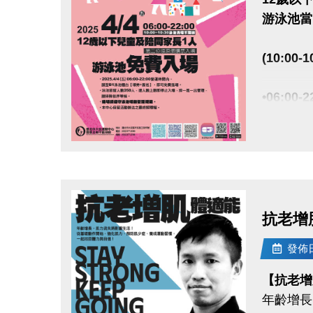
游泳池當
(10:00
•06:
• 泳池
• 進場
• 本中
點圖片展開大圖
抗老增
發佈日期
【抗老增
年齡增長