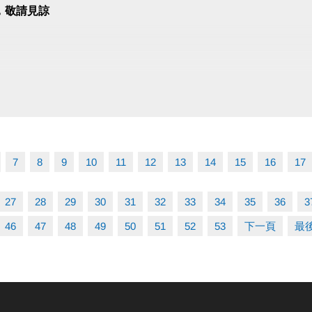
程傳送門↓
，敬請見諒
www.cjcf.com.tw/CG02.aspx
PP囉!可以報名課程喔~
ts+ APP傳送門
https://reurl.cc/y60bN8
play
https://reurl.cc/E1yN5a
7
8
9
10
11
12
13
14
15
16
17
：
年滿16歲，上課及進入體適能中心須攜帶毛巾、穿著運動
27
28
29
30
31
32
33
34
35
36
3
健身房一小時，限學員本人於體驗課當日當次使用，逾期
46
47
48
49
50
51
52
53
下一頁
最
時將依中心原價補票(25元/30分鐘內)。未使用者亦不得
繼德
肌力與體適能委員會 肌力教練(NCSF-CSC)