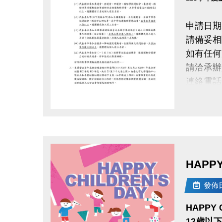
申請日期
請備妥相
如有任何
請洽承辦
連絡電話（
簡章下載
點圖片展開大圖
HAPPY 
發佈日期
HAPPY C
12歲以