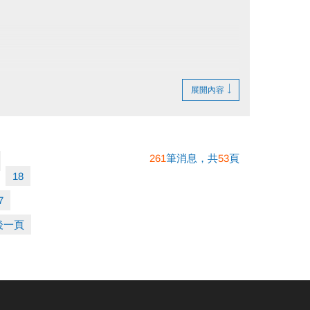
展開內容
261
筆消息，共
53
頁
18
服及運動鞋。
7
將視同放棄。
後一頁
要求退費。