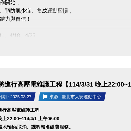
作開始，
、預防肌少症、養成運動習慣，
體力與自信！
1、4/18、4/25
12:00-13:00
人開班；8人滿班
惠價：350元/人 (原價450元)
名2人同行只要600元！
成功開班就送船井食事纖奶茶1包，當天再送健身房免費運
進行高壓電維護工程【114/3/31 晚上22:00~114
路/現場報名(三樓體適能櫃檯)【課程當天網路不受理】
 : 2025.03.27
來源 : 臺北市大安運動中心
11/FT51200-1、4/18/FT51200-2、4/25/FT51200-3
：本次體驗課學員，現場續報5-6月原班課程，享88折優
進行高壓電維護工程
 晚上22:00~114/4/1 上午06:00
註冊【會員資料】喔
場地預約/取消、課程報名繳費服務。