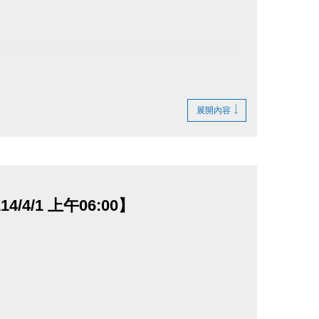
展開內容
動1小時！
/4/1 上午06:00】
惠。