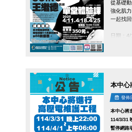
從基礎動
強化肌力
一起找回
日期：4/1
時段：星期五
人數：4
點圖片展開大圖
單堂體驗優
-現場報
-報名且
本中心將
即刻起網
發佈日期
課程代碼：4/
課後優惠
本中心將
114/3/31
報名請先
暫停網路