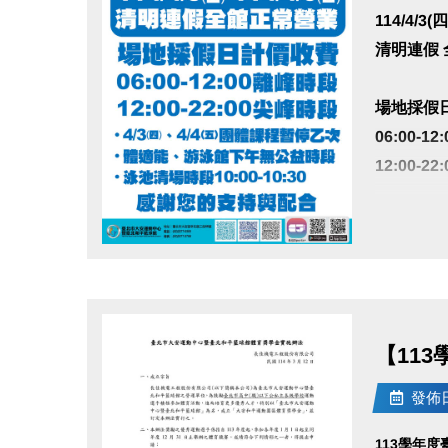
114/4/3(四
清明連假
場地採假
06:00-1
12:00-2
• 4/3(
• 體適能
點圖片展開大圖
• 泳池清場時
感謝您的
【11
發佈日期
113學年