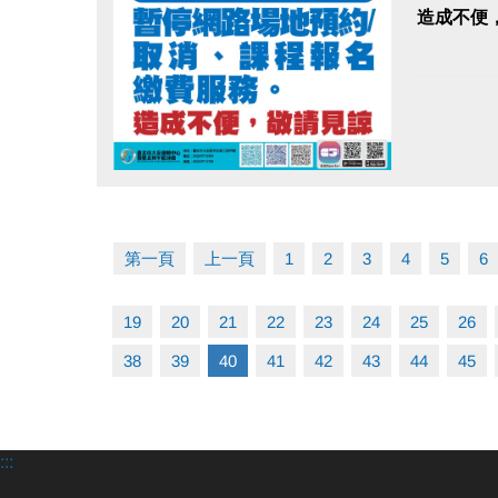
註冊、課
造成不便
https://
大安有A
長佳Spor
APPLE
google 
點圖片展開大圖
第一頁
上一頁
1
2
3
4
5
6
注意事項
※報名須
19
20
21
22
23
24
25
26
※贈送之
38
39
40
41
42
43
44
45
如使用超
教練：王
:::
美國國家