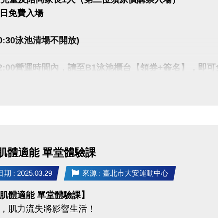
日免費入場
-10:30泳池清場不開放)
00-22:00營運時間內，請至B1泳池櫃台【領券+簽名】，即
容留人數250人，達人數上限即停止入場，採一進一出管理
請遵守泳池場館管理規範。
心保留活動辦法之最終解釋權。
肌體適能 單堂體驗課
 : 2025.03.29
來源 : 臺北市大安運動中心
肌體適能 單堂體驗課】
，肌力流失將影響生活！