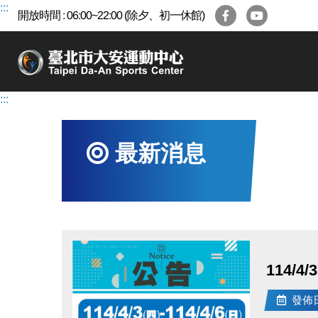
跳
:::
開放時間 : 06:00~22:00 (除夕、初一休館)
到
主
要
內
容
:::
區
最新消息
114/4
發佈日期