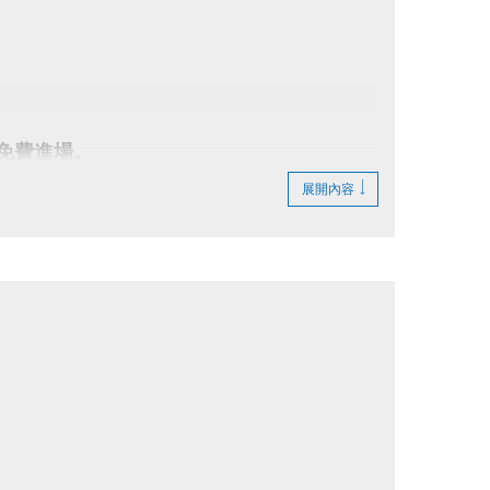
可免費進場。
，請排隊依序等候。
展開內容