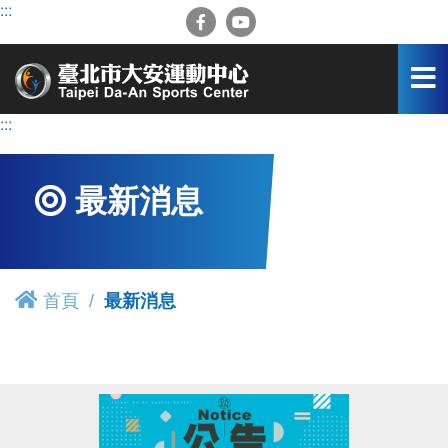
跳
:::
到
主
要
內
容
:::
區
最新消息
首頁
最新消息