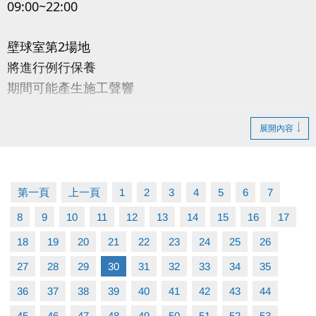
09:00~22:00
與感情注入更多幸福能量
壁球室第2場地
將進行例行保養
期間可能產生施工聲響
造成不便 敬請見
展開內容
第一頁
上一頁
1
2
3
4
5
6
7
8
9
10
11
12
13
14
15
16
17
18
19
20
21
22
23
24
25
26
27
28
29
30
31
32
33
34
35
36
37
38
39
40
41
42
43
44
45
46
47
48
49
50
51
52
53