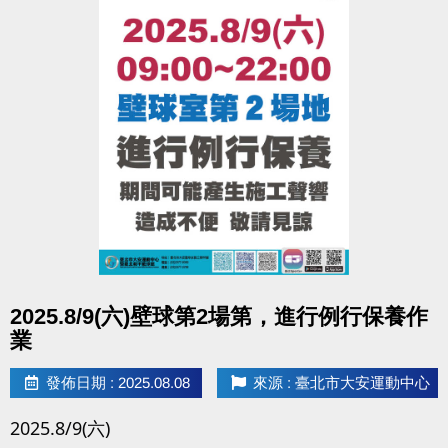
親子天下嚴選部落客｜暢銷作家｜輔導老師
媽媽悅讀社團主筆、10~5歲兒童藝術療癒認證教師
活動資訊：
日期：2025年9月15日（星期一）
時間：14:00 – 15:30 (最後有QA時間)
地點：大安運動中心2樓 社區教室
報名方式：填寫Google表單，名額有限，快來報名參
加！
【報名連結】
https://reurl.cc/gY610b
(確認錄取講座將寄送報名成功通知書至聯繫mail，敬
點圖片展開大圖
2025.8/9(六)壁球第2場第，進行例行保養作
請留意！)
業
課程費用：全額補助，等於免費！
適合對象：有伴侶、有孩子者，或關心婚姻與家庭議
發佈日期 : 2025.08.08
來源 : 臺北市大安運動中心
題的朋友們！
2025.8/9(六)
期待與您一同探索婚姻/親密關係的經營智慧，為生活