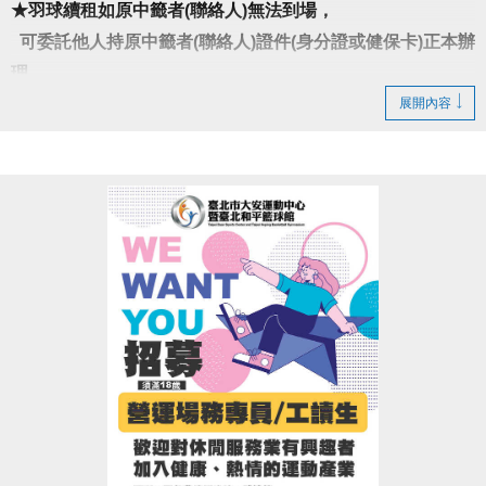
★羽球續租如原中籤者(聯絡人)無法到場，
可委託他人持原中籤者(聯絡人)證件(身分證或健保卡)正本辦
理
展開內容
★籃球場.羽球場季租優惠時段★
羽球 06:00-08:00 $500元/次
籃球 06:00-08:00 $2,500元/次
登記方式：即日起開放至現場一樓櫃台登記
★原季租上述時段皆享優惠
•依實際營業時間開放入場•