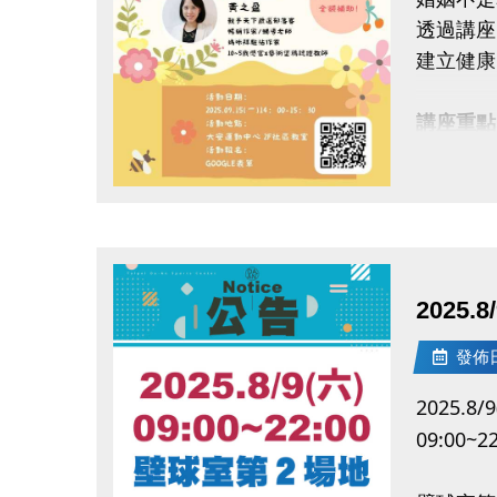
透過講座
建立健康
講座重點
了解親密
探討婚姻
點圖片展開大圖
學習如何
透過牌卡
講師介紹
2025
親子天下
媽媽悅讀
發佈日期
活動資訊
2025.8/9
日期：2
09:00~22
時間：14:
地點：大