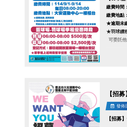
繳費時間：11
繳費地點
★逾期未
★羽球續
可委託他
★籃球場
羽球 06:00
點圖片展開大圖
籃球 06:00
登記方式
★原季租
【招募
•依實際營
發佈日期
【招募】