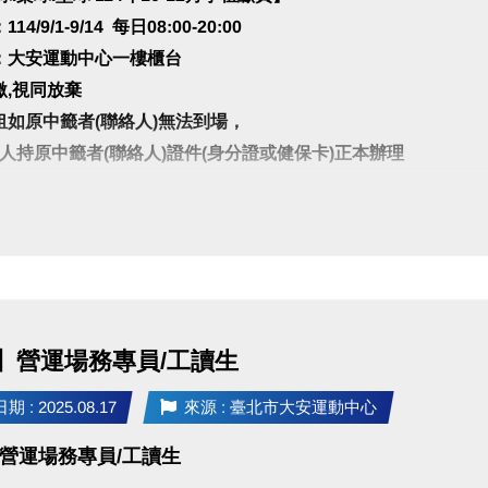
4/9/1-9/14 每日08:00-20:00
：大安運動中心一樓櫃台
繳,視同放棄
租如原中籤者(聯絡人)無法到場，
人持原中籤者(聯絡人)證件(身分證或健保卡)正本辦理
.羽球場季租優惠時段★
-08:00 $500元/次
-08:00 $2,500元/次
：即日起開放至現場一樓櫃台登記
上述時段皆享優惠
】營運場務專員/工讀生
業時間開放入場•
 : 2025.08.17
來源 : 臺北市大安運動中心
營運場務專員/工讀生