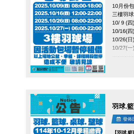
10月份
三樓羽球
10/ 9 (四
10/16(四)
10/26(日)
10/27(一)
------------
因活動包
以上場地
點圖片展開大圖
造成不便
羽球.籃
發佈日期
【羽球.籃球