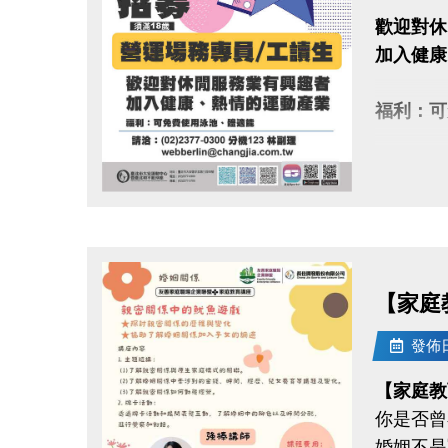
歡迎對休
加入健康
福利：可
請洽：(02
ht
點圖片展開大圖
【家庭教
發佈日期
【家庭教
你是否曾
婚姻不是