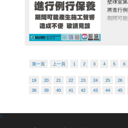
壁球室第
報名方式
將進行例
【報名連
期間可能
(確認錄
造成不便 
課程費用
適合對象
期待與您
點圖片展開大圖
第一頁
上一頁
1
2
3
4
5
6
19
20
21
22
23
24
25
26
38
39
40
41
42
43
44
45
:::