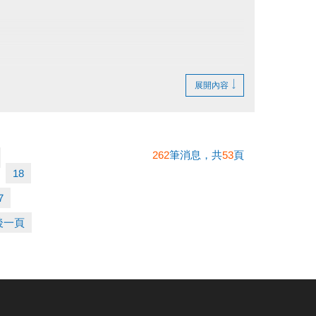
展開內容
！
更多幸福能量
262
筆消息，共
53
頁
18
7
後一頁