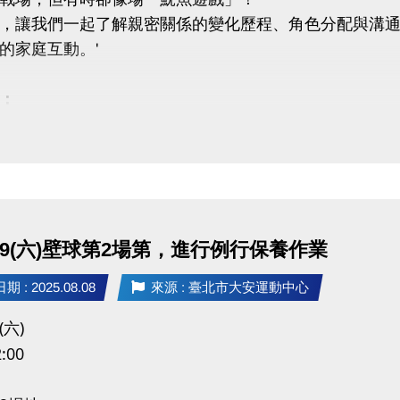
，讓我們一起了解親密關係的變化歷程、角色分配與溝
的家庭互動。'
：
關係與原生家庭模式的關聯
中常見的金錢、時間、經歷與育兒議題
動態經營親密關係
活動反思並優化關係經營模式
：黃之盈老師
.8/9(六)壁球第2場第，進行例行保養作業
嚴選部落客｜暢銷作家｜輔導老師
社團主筆、10~5歲兒童藝術療癒認證教師
 : 2025.08.08
來源 : 臺北市大安運動中心
：
(六)
025年9月15日（星期一）
:00
00 – 15:30 (最後有QA時間)
安運動中心2樓 社區教室