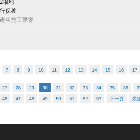
2場地
：填寫Google表單，名額有限，快來報名參加！
行保養
結】
https://reurl.cc/gY610b
產生施工聲響
取講座將寄送報名成功通知書至聯繫mail，敬請留意！)
敬請見
：全額補助，等於免費！
：有伴侶、有孩子者，或關心婚姻與家庭議題的朋友們
一同探索婚姻/親密關係的經營智慧，為生活與感情注入
7
8
9
10
11
12
13
14
15
16
17
27
28
29
30
31
32
33
34
35
36
3
46
47
48
49
50
51
52
53
下一頁
最