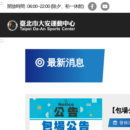
跳
:::
開放時間 : 06:00~22:00 (除夕、初一休館)
到
主
要
內
容
:::
區
最新消息
【包場
發佈日期