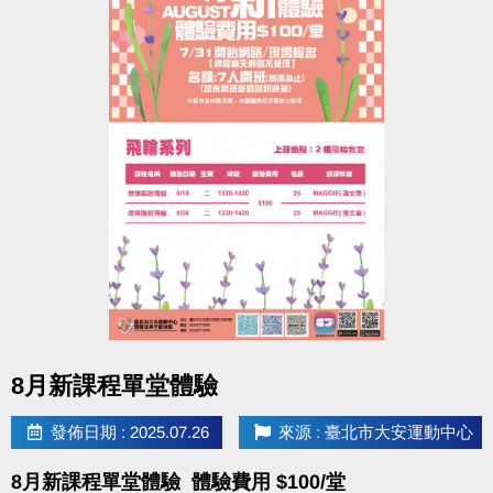
大安有APP囉!可以報名課程喔~
長佳Sports+ APP傳送門
APPLE
https://reurl.cc/y60bN8
google
play https://reurl.cc/E1yN5a
課程下載傳送門↓
https://reurl.cc/bmG57d
•開課之課程不再另行通知，教室依現場公告為主。
•未開課之課程將另行簡訊通知。
點圖片展開大圖
8月新課程單堂體驗
相關洽詢(02)2377-0300
‧泳池分機 105
發佈日期 : 2025.07.26
來源 : 臺北市大安運動中心
‧課務/場務分機 103、104
‧體適能分機 107
8月新課程單堂體驗 體驗費用 $100/堂