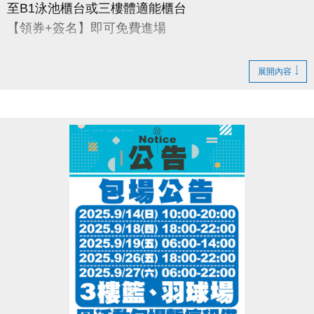
至B1泳池櫃台或三樓體適能櫃台
【領券+簽名】即可免費進場
※泳池清場不開放10:00-10:30
展開內容
※泳池容留人數250人，體適能容留人數80人，達人數
上限即停止入場，採一進一出管理，請排隊依序等
候。
※體適能每人每次進場限時1小時，超過使用時間請出
場後重新排隊，如逾期未出場重排，將依場館規定補
票。
※進場請遵守泳池、體適能場館管理規範。
※本活動不得與其他優惠活動合併使用。