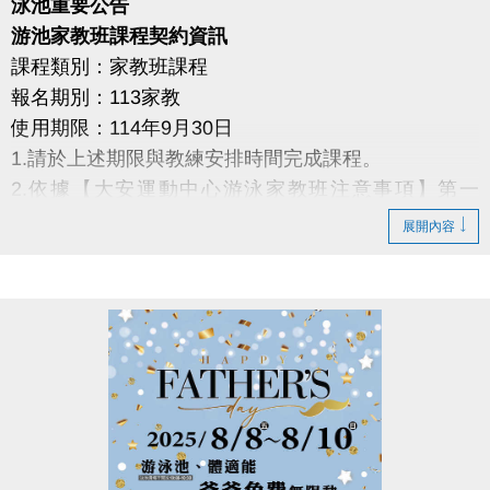
泳池重要公告
游池家教班課程契約資訊
課程類別：家教班課程
報名期別：113家教
使用期限：114年9月30日
1.請於上述期限與教練安排時間完成課程。
2.依據【大安運動中心游泳家教班注意事項】第一
條：報名時請詳細審閱定型化契約，並於第一堂課開
展開內容
後三個月內完成課程，逾期視同放棄上課權利，不予
退費。