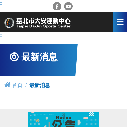
跳
:::
到
主
要
內
容
:::
區
最新消息
首頁
最新消息