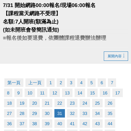
7/31 開始網路00:00報名/現場06:00報名
【課程當天網路不受理】
名額:7人開班(額滿為止)
(如未開班會發簡訊通知)
※報名後如要退費，依團體課程退費辦法辦理
註冊、報名傳送門⬇
展開內容
https://www.cjcf.com.tw/CG02.aspx
大安有APP囉~
第一頁
上一頁
1
2
3
4
5
6
7
長佳Sports+ APP傳送門⬇
8
9
10
11
12
13
14
15
16
17
APPLE
https://reurl.cc/y60bN8
google play
18
19
20
https://reurl.cc/E1yN5a
21
22
23
24
25
26
27
28
29
30
31
32
33
34
35
36
37
38
39
40
41
42
43
44