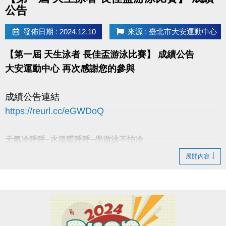
公告
長佳Sports+ APP傳送門
APPLE
https://reurl.cc/y60bN8
發佈日期 : 2024.12.10
來源 : 臺北市大安運動中心
google play
https://reurl.cc/E1yN5a
【第一屆 天生泳者 長佳盃游泳比賽】 成績公告
大安運動中心 再次感謝您的參與
成績公告連結
https://reurl.cc/eGWDoQ
天氣冷呼呼~水溫暖呼呼~學游泳不怕冷
中心備有專業教練/專業課程來服務大家
展開內容