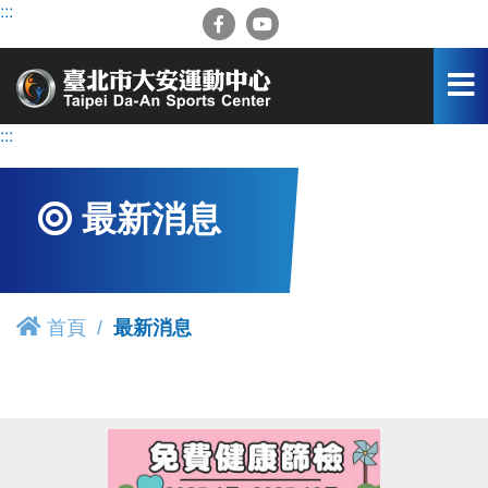
跳
:::
到
主
要
內
容
:::
區
最新消息
首頁
最新消息