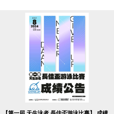
泳池報名優惠梯次單獨計算
不可與其他營隊合併折扣
和平實小、北教大附小及大安國小獨享優惠
開課前學生或教職員子女皆享88折優惠
【1/1起須憑證件至現場報名】
2025跳跳冰炫風冬令營簡介下載傳送門
https://reurl.cc/ZZ1NRl
註冊、報名傳送門
https://www.cjcf.com.tw/CG02.aspx
點圖片展開大圖
【第一屆 天生泳者 長佳盃游泳比賽】 成績
大安有APP囉!也可以報名冬令營喔~