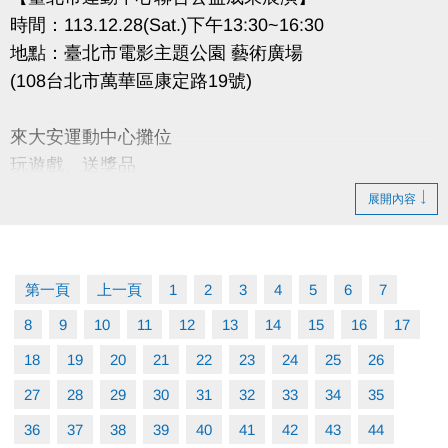
時間：113.12.28(Sat.)下午13:30~16:30
地點：臺北市電影主題公園 藝術廣場
(108台北市萬華區康定路19號)
來大安運動中心攤位
玩遊戲、送獎品
按讚 好評加碼送贈品哦！
展開內容
第一頁
上一頁
1
2
3
4
5
6
7
8
9
10
11
12
13
14
15
16
17
18
19
20
21
22
23
24
25
26
27
28
29
30
31
32
33
34
35
36
37
38
39
40
41
42
43
44