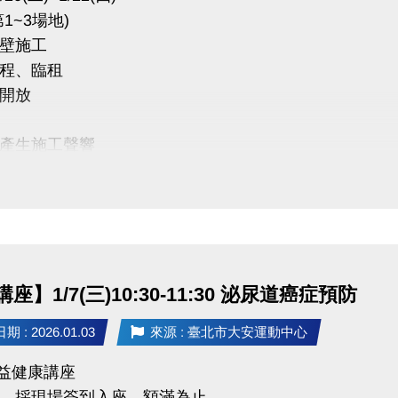
1~3場地)
中心 感謝您的配合
壁施工
程、臨租
開放
產生施工聲響
 敬請見諒
座】1/7(三)10:30-11:30 泌尿道癌症預防
 : 2026.01.03
來源 : 臺北市大安運動中心
 公益健康講座
，採現場簽到入座，額滿為止