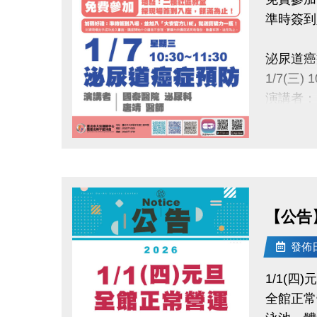
準時簽到
泌尿道癌
1/7(三) 1
演講者：
地點：大
點圖片展開大圖
※加碼好
發放，數
【公告
主辦：
國泰綜合醫院
發佈日期
國泰醫療
1/1(四)
全館正常