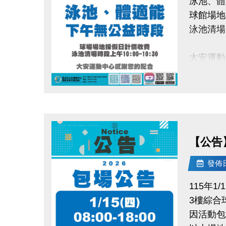
泳池、體
球館場地
泳池清場時
大安運動
點圖片展開大圖
【公告
發佈日期
115年1/1
3樓綜合
因活動包