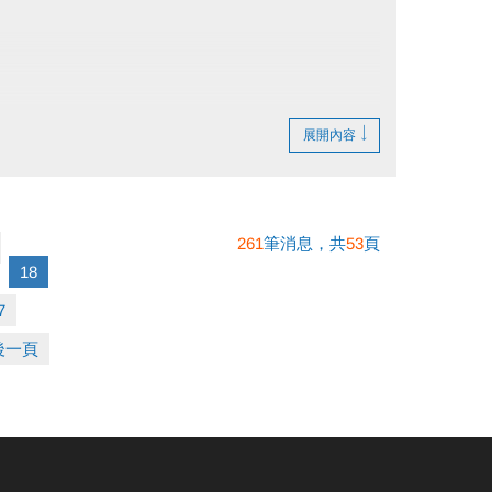
展開內容
261
筆消息，共
53
頁
18
7
後一頁