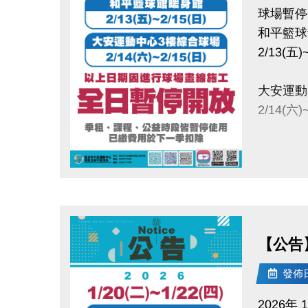
球場暫停
和平籃球
2/13(五)
大安運動
2/14(六)
以上日期
全日暫停
點圖片展開大圖
-
大安運動中
2/14(
【公告】
將產生大
發佈日期
季租、課
已繳費用
2026年 1