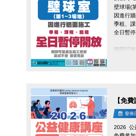
壁球場(第
大安運動
因進行牆
季租、課
全日暫停
期間可能
造成不便
點圖片展開大圖
【免費講
發佈日期
2026
免費參加