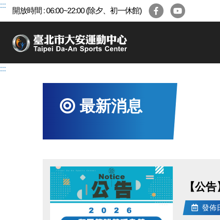
跳
:::
開放時間 : 06:00~22:00 (除夕、初一休館)
到
主
要
內
容
:::
區
最新消息
【公告
發佈日期