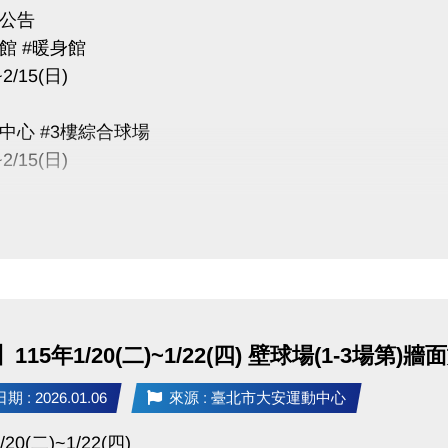
公告
館 #暖身館
~2/15(日)
中心 #3樓綜合球場
~2/15(日)
因進行球場畫線施工
開放
心 #壁球室(1~3場地)
六)~2/15(日)因三樓球場進行畫線施工
115年1/20(二)~1/22(四) 壁球場(1-3場第
量異味，故也全面暫停開放
 : 2026.01.06
來源 : 臺北市大安運動中心
程、臨租、公益時段皆暫停
於下一季扣除
/20(二)~1/22(四)