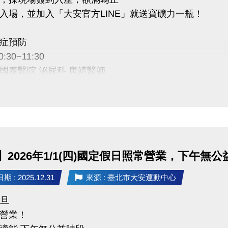
入場，並加入「大安官方LINE」就送寶礦力一瓶！
症預防
0:30~11:30
國泰醫院 泌尿科 唐靖醫師
安運動中心 二樓社區教室
禮規範：須現場出示成功加入畫面，講座開始十分鐘後
量有限，送完為止。
】2026年1/1(四)國定假日照常營業，下午無公
Cathay General Hospital
 : 2025.12.31
來源 : 臺北市大安運動中心
財團法人
元旦
營業！