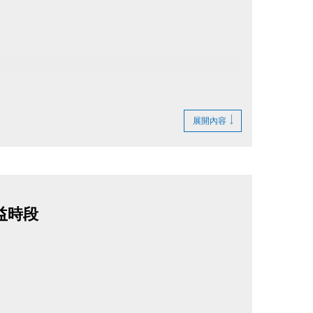
展開內容
不受理，敬請準時報到！寶礦力於講座結束後
益時段