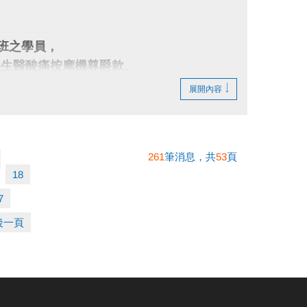
開班之學員，
井生醫酸痛按摩機尊爵款、
展開內容
。家教課僅算一門一支籤，無法依報名期數累
261
筆消息，共
53
頁
2月前公告得獎名單。敬請關注官網、粉絲專
18
7
後一頁