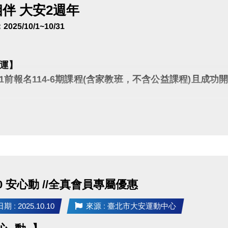
伴 大安2週年
25/10/1~10/31
運】
/31前報名114-6期課程(含家教班，不含公益課程)且
中價值破萬的船井生醫酸痛按摩機尊爵款、LP專業護具
114-6課程簡章(開啟新視窗)
須成功開班且無退費之學員，一門課程代表一支籤。家教課僅算一門一支籤，無法依報
依中心系統名單統整後，以電腦抽籤進行，預計12月前公告得獎名單。敬請關注官網
數量皆依中心後續公告為主。
.10 安心動 //全真會員專屬優惠
發
】
 : 2025.10.10
來源 : 臺北市大安運動中心
10單堂課程，不限堂數，皆享88折優惠！一次報名四梯