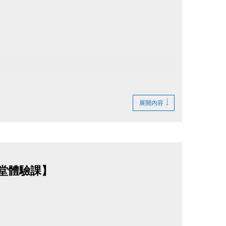
受理。
展開內容
優惠，敬請至櫃台購買。
 單堂體驗課】