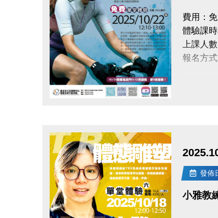
點我查看
費用：免
體驗課時
/ 11-12月
上課人數
10/16
報名方式
3人(含
點我查看
網路報名
點圖片展開大圖
大安有A
長佳Spo
電話洽詢：(
APPLE
體適能月
2025.
googl
有氧瑜珈
發佈日期
電話洽詢 (
小雅教練