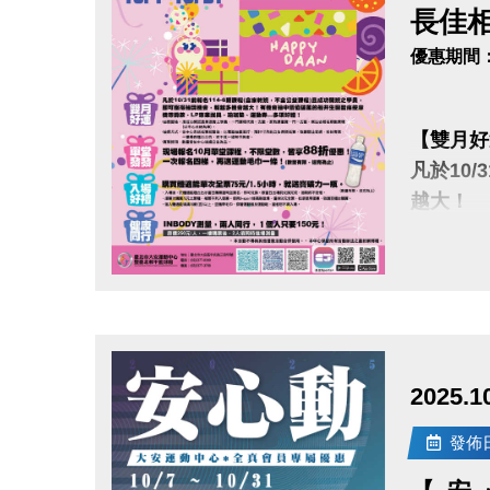
長佳相
優惠期間：20
【雙月好
凡於10
越大！
有機會抽
點我查看
※抽獎資格：
點圖片展開大圖
※抽獎方式：
※實際獎項、
2025
【
單堂發
發佈日期
現場報名