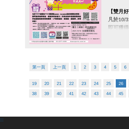
【雙月好
凡於10
即可獲得
LP專業
點圖片展開大圖
•抽獎資
積(以中
第一頁
上一頁
1
2
3
4
5
6
•抽獎方
頁、一樓
19
20
21
22
23
24
25
26
•實際獎
38
39
40
41
42
43
44
45
很重要!
報名請先
:::
註冊、課