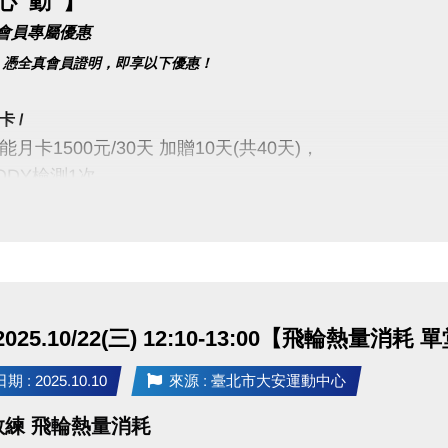
心 動 】
 10月單堂課表(開啟新視窗)
真會員專屬優惠
0/31 憑全真會員證明，即享以下優惠！
禮
】
能單次全票75元/1.5小時，就送寶礦力一瓶。
卡 /
月卡1500元/30天 加贈10天(共40天)，
有限，送完為止。
ODY檢測1次
體適能櫃台出示當日購票證明並簽名，即可兌換。限當日出場前兌換完成，逾期將不
75元之票種，補票不列入優惠。使用U-sport條碼刷進場，僅供50元全票，如須使用
教課程 /
須滿16歲(含)以上，並攜帶毛巾、穿著運動服及運動鞋，違者恕不得入場。
能家教課(1對1～1對4)，
DY檢測1次/人，另 #加贈體適能入場5次/人。
行
】
代表出示全真會員證明即可享優惠，每人限買一期。
025.10/22(三) 12:10-13:00【飛輪熱量消耗
DY測量，兩人同行，１個人只要150元！
50元/人，一樓購票後，2人須同時進場測量)
 : 2025.10.10
來源 : 臺北市大安運動中心
課程 /
10月單堂課程 買2送1
y教練 飛輪熱量消耗