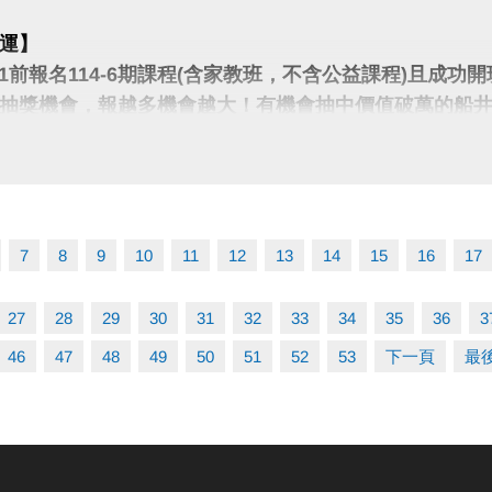
運】
/31前報名114-6期課程(含家教班，不含公益課程)且成功
抽獎機會，報越多機會越大！有機會抽中價值破萬的船
護具、瑜珈墊、運動券…多項好禮！
格：須成功開班且無退費之學員，一門課程代表一支籤
心系統為準)。
7
8
9
10
11
12
13
14
15
16
17
式：依中心系統名單統整後，以電腦抽籤進行，預計1
場務櫃台公告，將不逐一通知中獎者。
27
28
29
30
31
32
33
34
35
36
3
項、數量皆依中心後續公告為主。
46
47
48
49
50
51
52
53
下一頁
最
很重要!很重要!
註冊【會員資料】喔
程傳送門點我(另開新視窗)