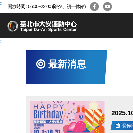
跳
:::
開放時間 : 06:00~22:00 (除夕、初一休館)
到
主
要
內
容
:::
區
最新消息
2025
發佈日期