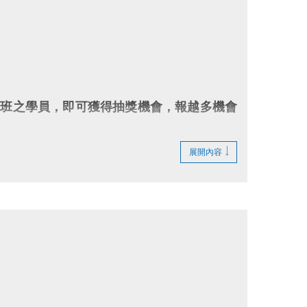
成功開班之學員，即可獲得抽獎機會，報越多機會
、瑜珈墊、運動券…多項好禮！
展開內容
名期數累積(以中心系統為準)。
、粉絲專頁、一樓場務櫃台公告，將不逐一通知中獎者。
，再送運動毛巾一條！(數量有限，送完為止)