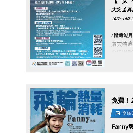
【 安 
點我查看
大安 全
10/7~1
【
入場好
購買體適
/ 體適能月
購買體適能
※寶礦力數量
再送INB
※入場後，於
※須單次購買
/ 體適能家
點圖片展開大圖
※進入體適能
報名體適
含INBO
【
健康同
※僅一位
免費！2
INBO
(原價2
發佈日期
/ 10月單堂
現場報名
Fann