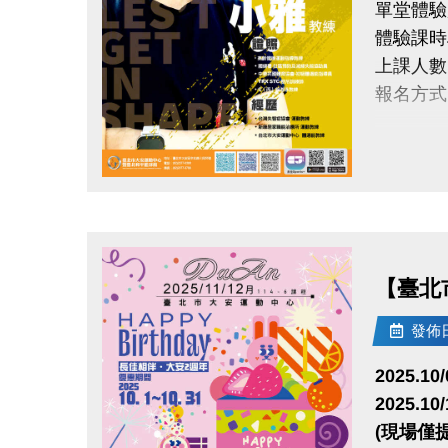
單堂體驗超
體驗課時段：
上課人數
報名方式
網路報名
點圖片展開大圖
大安有A
長佳Spo
APPLE
【臺北市
googl
發佈日期
電話洽詢 (
2025.
2025.1
(現場僅