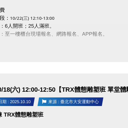
 10月單堂課表(開啟新視窗)
費
段：
10/22(三) 12:10-13:00
期課 /
：6人開班；25人滿班。
 ~ 10/31，現場報名11-12月團體課程，#享9折優惠。
：至一樓櫃台現場報名、網路報名、APP報名。
)以上報名同一門，再加碼 #送單堂體驗券一張/人。
114-6課程簡章(開啟新視窗)
：
註冊、課程傳送門請點我
(新開視窗)
PP囉!可以報名課程喔~
rts+ APP傳送門⬇
02)2377-0300
 傳送門請點我(新開視窗)
卡/家教課程 分機107
10/18(六) 12:00-12:50【TRX體態雕塑班 單
e play 傳送門請點我(新開視窗)
其他課程 分機103、104
 : 2025.10.10
來源 : 臺北市大安運動中心
02)2377-0300 分機103、104
 TRX體態雕塑班