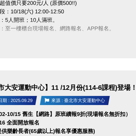
值價只要200元/人 (原價500!!)
10/18(六) 12:00-12:50
：5人開班；10人滿班。
：至一樓櫃台現場報名、網路報名、APP報名。
：
註冊、課程傳送門請點我
(新開視窗)
PP囉!可以報名課程喔~
rts+ APP傳送門⬇
 傳送門請點我(新開視窗)
大安運動中心】11 /12月份(114-6課程)登場
e play 傳送門請點我(新開視窗)
 : 2025.09.29
來源 : 臺北市大安運動中心
02)2377-0300 分機103、104
10/02-10/15 舊生【網路】原班續報9折(現場報名無折扣）
0/16 全面開放報名
提供樂齡長者(65歲以上)報名享優惠服務)