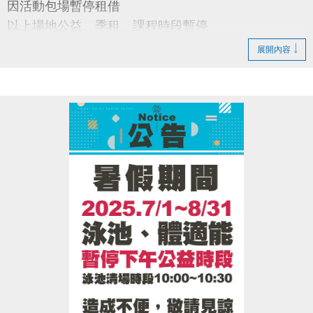
因活動包場暫停租借
以上場地公益、季租、課程時段暫停
展開內容
造成不便 敬請見諒