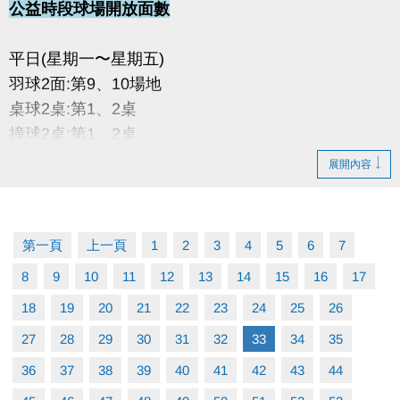
公益時段球場開放面數
平日(星期一〜星期五)
羽球2面:第9、10場地
桌球2桌:第1、2桌
撞球2桌:第1、2桌
展開內容
假日(星期六〜星期日)
羽球1面:第5場地
桌球2桌:第1、2桌
第一頁
上一頁
1
2
3
4
5
6
7
撞球1桌:第1桌
8
9
10
11
12
13
14
15
16
17
18
19
20
21
22
23
24
25
26
27
28
29
30
31
32
33
34
35
36
37
38
39
40
41
42
43
44