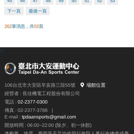
45
46
47
48
49
50
51
52
53
下一頁
最後一頁
262
筆消息，共
53
頁
:::
106台北市大安區辛亥路三段55號
場館位置
經營者 : 長佳機電工程股份有限公司
電話 :
02-2377-0300
傳真 : 02-2377-3788
|
E-mail :
tpdaansports@gmail.com
開放時間 : 06:00~22:00 (除夕、初一休館)
逢颱風、地震、豪雨等天災均依照行政院人事行政總處或臺