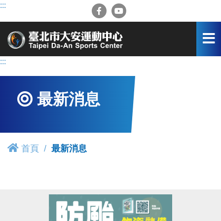
跳
:::
到
主
要
內
容
:::
區
最新消息
首頁
最新消息