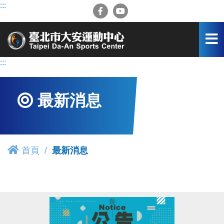
跳
:::
到
主
要
內
容
:::
區
最新消息
首頁
最新消息