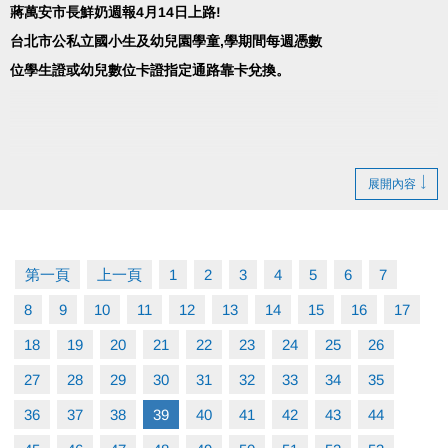
蔣萬安市長鮮奶週報4月14日上路!
台北市公私立國小生及幼兒園學童,學期間每週憑數
位學生證或幼兒數位卡證指定通路靠卡兌換。
展開內容
第一頁
上一頁
1
2
3
4
5
6
7
8
9
10
11
12
13
14
15
16
17
18
19
20
21
22
23
24
25
26
27
28
29
30
31
32
33
34
35
36
37
38
39
40
41
42
43
44