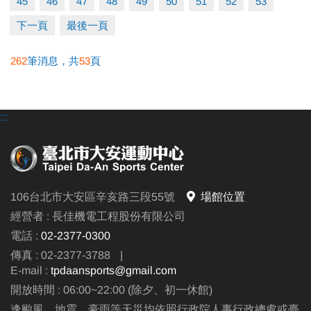
45
46
47
48
49
50
51
52
53
下一頁
最後一頁
262
筆消息，共
53
頁
:::
106台北市大安區辛亥路三段55號
場館位置
經營者 : 長佳機電工程股份有限公司
電話 :
02-2377-0300
傳真 : 02-2377-3788
|
E-mail :
tpdaansports@gmail.com
開放時間 : 06:00~22:00 (除夕、初一休館)
逢颱風、地震、豪雨等天災均依照行政院人事行政總處或臺