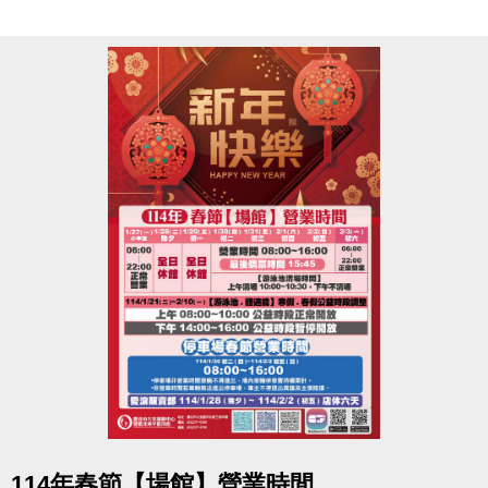
需酌收20%手續費。
★ 網路報名僅開放報名4日內之課程(課程當天不受理)
dm下載傳送門
https://reurl.cc/zp48Qy
大安有APP囉!也可以報單堂喔~
長佳Sports+ APP傳送門↓
APPLE
https://reurl.cc/y60bN8
google play
https://reurl.cc/E1yN5a
點圖片展開大圖
114年春節【場館】營業時間