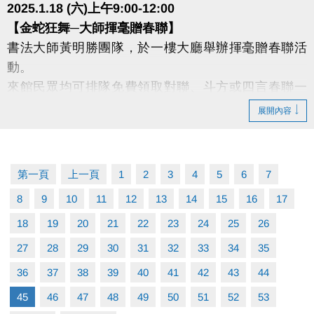
2025.1.18 (六)上午9:00-12:00
【金蛇狂舞─大師揮毫贈春聯】
書法大師黃明勝團隊，於一樓大廳舉辦揮毫贈春聯活
動。
來館民眾均可排隊免費領取對聯、斗方或四言春聯一
份，
展開內容
每人限兌換一次，數量有限、送完為止。
【蛇來運轉─按讚有好康】
第一頁
上一頁
1
2
3
4
5
6
7
活動現場完成下列條件，
8
9
10
11
12
13
14
15
16
17
精美贈品送給您，數量有限，送完為止
★ 臉書按讚+google五星好評
18
19
20
21
22
23
24
25
26
★ 活動時間內一次捐贈20張114年1-2月紙本發票
27
28
29
30
31
32
33
34
35
36
37
38
39
40
41
42
43
44
2025.1.30 (四)〜2025.2.2(日) 初二到初五
45
46
47
48
49
50
51
52
53
【好運蛇進來─滿額抽好禮 】