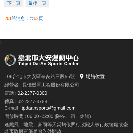
活動期間來館消費，單張發票滿499即可獲得一次抽獎
下一頁
最後一頁
機會。
261
筆消息，共
53
頁
好禮六抽一，限量253名，現抽現領，數量有限，送完
為止。
※發票以單張金額計算，不可多張累計，單張超過998
:::
元仍抽獎一次。
※大安/和平停車場、委外經營店鋪、統一超商自動販
賣機發票均不可參加抽獎。
106台北市大安區辛亥路三段55號
場館位置
經營者 : 長佳機電工程股份有限公司
電話 :
02-2377-0300
傳真 : 02-2377-3788
|
E-mail :
tpdaansports@gmail.com
開放時間 : 06:00~22:00 (除夕、初一休館)
逢颱風、地震、豪雨等天災均依照行政院人事行政總處或臺
北市政府宣佈是否對外開放