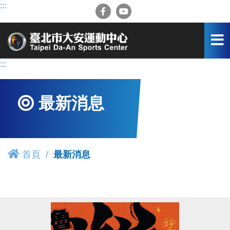
跳
:::
到
主
要
內
容
:::
區
最新消息
首頁
最新消息