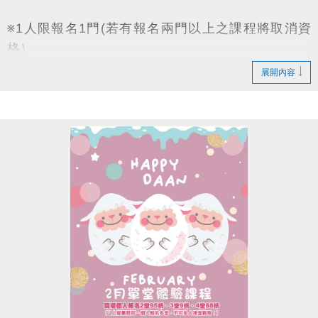
※1人限報名1門(若有報名兩門以上之課程將取消資
格）
※報名後如未取消而無故未到課者將取消爾後免費體驗
展開內容
資格
(如未開班會發簡訊通知)
註冊、報名傳送門
https://www.cjcf.com.tw/CG02.aspx
大安有APP囉~
長佳Sports+ APP傳送門
APPLE
https://reurl.cc/y60bN8
google play
https://reurl.cc/E1yN5a