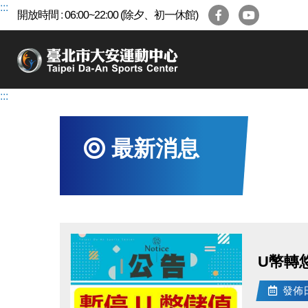
跳
:::
開放時間 : 06:00~22:00 (除夕、初一休館)
到
主
要
內
容
:::
區
最新消息
U幣轉
發佈日期