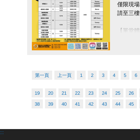
大安有A
僅限現場
長佳Spor
請至三樓
APPLE
google 
【單堂體
•限報名
• 本中
•使用3
• 本活
數量有
點圖片展開大圖
• 體適
第一頁
上一頁
1
2
3
4
5
6
• 進入
• 本中
19
20
21
22
23
24
25
26
• 本活
38
39
40
41
42
43
44
45
:::