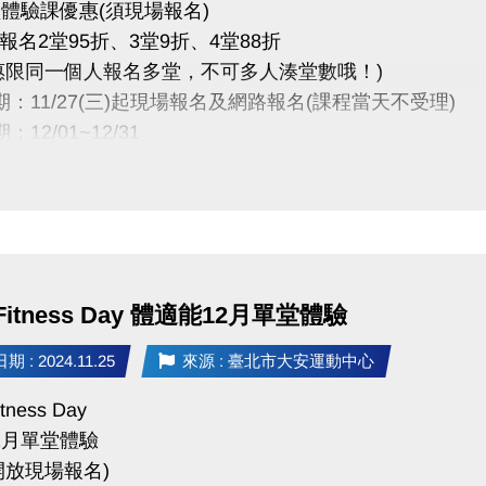
堂體驗課優惠(須現場報名)
報名2堂95折、3堂9折、4堂88折
惠限同一個人報名多堂，不可多人湊堂數哦！)
日期：11/27(三)起現場報名及網路報名(課程當天不受理)
：12/01~12/31
方式：現場報名、網路報名【無優惠】 (額滿為止)
中心12月單堂體驗課程下載
：
Fitness Day 體適能12月單堂體驗
得延期、換堂，如因私人因素辦理退費，需酌收20%手
僅開放報名4日內之課程(課程當天不受理)
 : 2024.11.25
來源 : 臺北市大安運動中心
名傳送門⬇
tness Day
www.cjcf.com.tw/CG02.aspx
2月單堂體驗
開放現場報名)