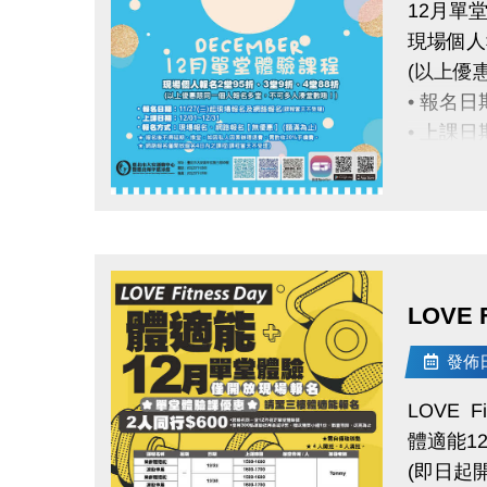
12月單
現場個人
(以上優
• 報名
• 上課日期
• 報名
點圖片展開大圖
大安運動
注意事項
LOVE 
報名後不
網路報名
發佈日期
註冊、報
LOVE Fi
https://
體適能1
(即日起