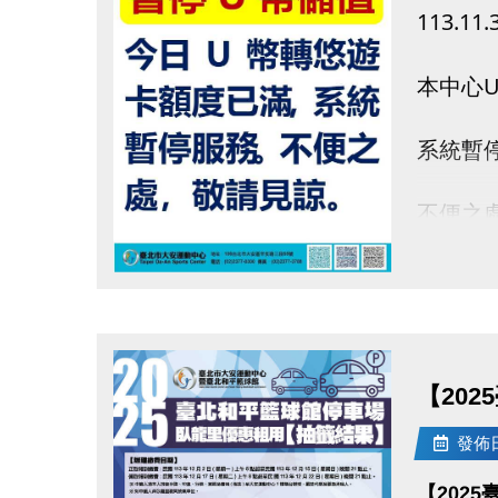
113.11.
本中心
系統暫
不便之
點圖片展開大圖
【20
發佈日期
【202