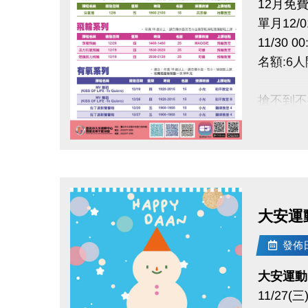
12月免
單月12/01
11/30
名額:6人
搶不到不
(如未開
點圖片展開大圖
註冊、報
https://
大安運
大安有A
長佳Spor
發佈日期
APPLE
google 
大安運動
11/27