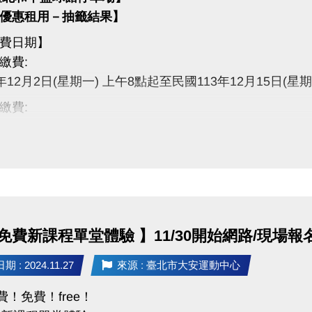
優惠租用－抽籤結果】
費日期】
繳費:
年12月2日(星期一) 上午8點起至民國113年12月15日(星
繳費:
年12月17日(星期二) 上午8點起至民 國113年12月22日(
按我
須本人持身分證、印章、行照、駕照及費用(現金)至大安
免費新課程單堂體驗 】11/30開始網路/現場報
人非臥龍里視同放棄車位。
 : 2024.11.27
來源 : 臺北市大安運動中心
免費！免費！free！