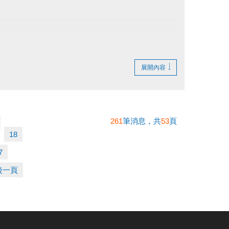
展開內容
261
筆消息，共
53
頁
18
7
後一頁