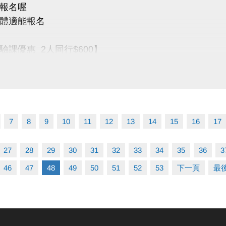
PP囉!也可以報單堂喔~
報名喔
ts+ APP傳送門↓
體適能報名
https://reurl.cc/y60bN8
play
https://reurl.cc/E1yN5a
驗課優惠 2人同行$600】
同一堂12月指定單堂體驗課
心保留所有活動辦法之最終解釋權。
00點運動抵用金或U幣，贈送精美小禮1份，
動不得與其他優惠活動合併使用。
限，送完為止
能使用須滿16歲(含)以上
7
8
9
10
11
12
13
14
15
16
17
體適能須穿著運動服、運動鞋並攜帶毛巾，違者無法入場。
心保留所有活動辦法之最終解釋權。
27
28
29
30
31
32
33
34
35
36
3
動不得與其他優惠活動合併使用。
46
47
48
49
50
51
52
53
下一頁
最