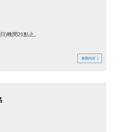
期日)晚間21點止。
星期日)晚間21點止。
展開內容
運動中心1樓櫃台辦理，嚴禁代辦及更換承租
名