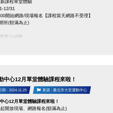
費新課程單堂體驗
-12/31
 00:00開始網路/現場報名【課程當天網路不受理】
開班(額滿為止)
要罵小編啊
班會發簡訊通知)
名傳送門
www.cjcf.com.tw/CG02.aspx
動中心12月單堂體驗課程來啦！
PP囉~
ts+ APP傳送門
 : 2024.11.25
來源 : 臺北市大安運動中心
https://reurl.cc/y60bN8
play
https://reurl.cc/E1yN5a
中心12月單堂體驗課程來啦！
(三)起開放現場、網路報名(額滿為止)