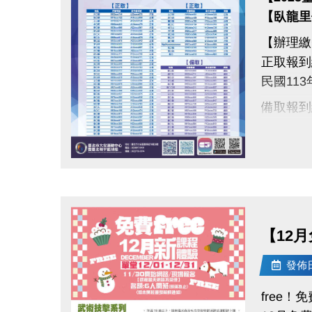
【臥龍里
【辦理繳
正取報到
民國113
備取報到
民國113
抽籤結果
點圖片展開大圖
※中籤人
人。
【12月
※如中籤
發佈日期
free！