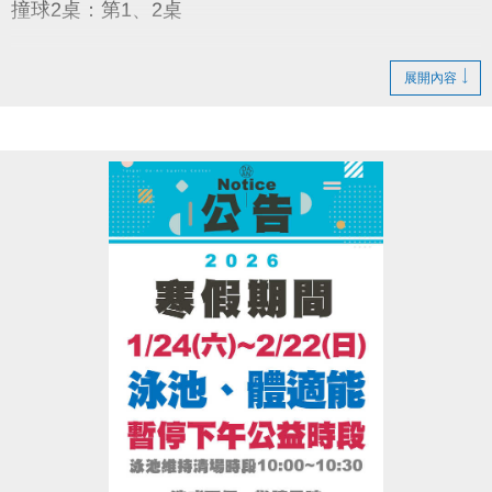
撞球2桌：第1、2桌
假日及過年期間
展開內容
羽球1面：第8場地
桌球2桌：第1、2桌
撞球1桌：第1桌