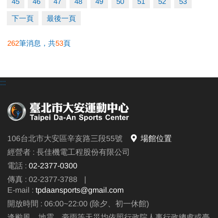
45
46
47
48
49
50
51
52
53
下一頁
最後一頁
262
筆消息，共
53
頁
:::
106台北市大安區辛亥路三段55號
場館位置
經營者 : 長佳機電工程股份有限公司
電話 :
02-2377-0300
傳真 : 02-2377-3788
|
E-mail :
tpdaansports@gmail.com
開放時間 : 06:00~22:00 (除夕、初一休館)
逢颱風、地震、豪雨等天災均依照行政院人事行政總處或臺