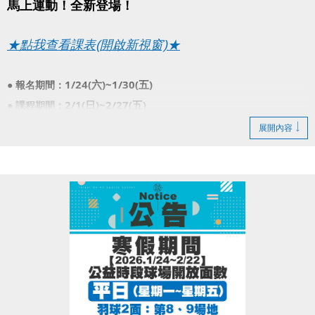
馬上運動！全新登場​！
★點我查看課表(開啟新視窗)★
1/24(六)~1/30(五)
●
報名期間：
2/1(日)~2/27(五)
●
課程期間：
●
報名辦法：現場報名、網路報名、APP報名
展開內容
▪︎
網路報名請點我(開啟新視窗)
▪︎ 大安APP 長佳Sports+ APP傳送門⬇
APPLE 傳送門點我(另開新視窗)
google play 傳送門點我(另開新視窗)
※簡訊僅通知位開班班級，開課班級將不另行通知。
※班級教室依現場公告為主。