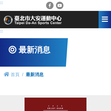
跳
:::
到
主
要
內
容
:::
區
最新消息
首頁
最新消息