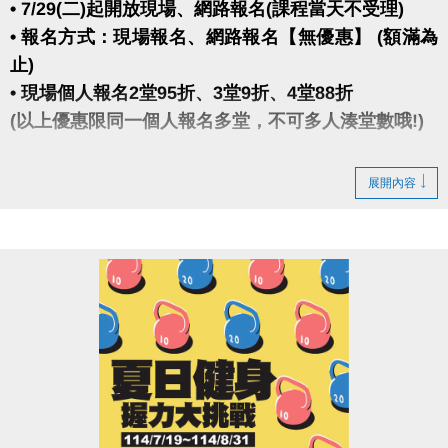
• 7/29(二)起開放現場、網路報名(課程當天不受理)
• 報名方式：現場報名、網路報名【無優惠】 (額滿為
止)
• 現場個人報名2堂95折、3堂9折、4堂88折
(以上優惠限同一個人報名多堂，不可多人湊堂數哦!)
★ 報名後不得延期、換堂，如因私人因素辦理退費，
展開內容
需酌收20%手續費。
★ 網路報名僅開放報名4日內之課程(課程當天不受理)
dm下載傳送門
https://reurl.cc/lYeRXd
大安有APP囉!也可以報單堂喔~
長佳Sports+ APP傳送門↓
APPLE
https://reurl.cc/y60bN8