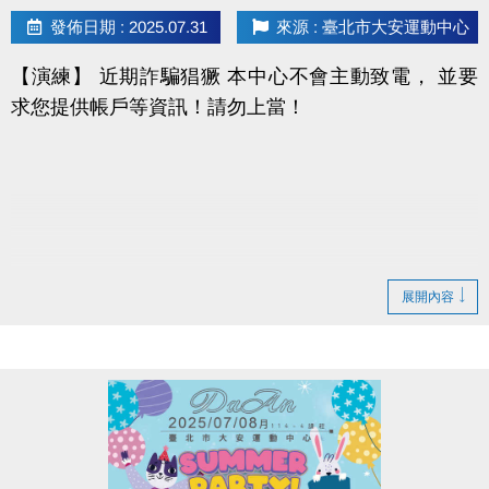
發佈日期 : 2025.07.31
來源 : 臺北市大安運動中心
※贈品於課程結束後至1樓櫃台/B1泳池櫃台登記領取，
【演練】 近期詐騙猖獗 本中心不會主動致電， 並要
每人限領乙次，皆不挑款(色)，如未開班或因個人因素
求您提供帳戶等資訊！請勿上當！
退費者恕不享有贈品。
※泳池報名優惠梯次單獨計算，不可與其他營隊合併折
扣。
2025夏令營課程下載：
https://reurl.cc/GnD2ax
註冊、報名傳送門：
展開內容
https://www.cjcf.com.tw/CG02.aspx
大安有APP囉!也可以報名夏令營喔~
長佳Sports+ APP傳送門⬇
APPLE
https://reurl.cc/y60bN8
google play
https://reurl.cc/E1yN5a