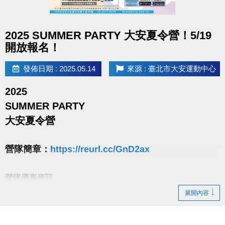
注意事項：
點圖片展開大圖
※進入體適能須滿16歲(含)以上，並攜帶毛巾、穿著運動服及運動鞋，違者恕不得
2025 SUMMER PARTY 大安夏令營！5/19
入場。
開放報名！
※入場後，於體適能櫃台出示當日購票證明並簽名，即可挑戰一次。限當日出場前
發佈日期 : 2025.05.14
來源 : 臺北市大安運動中心
完成，逾期將不受理。
※每人每次限挑戰一次(2次機會以高分為主)，非機器或中心人員操作問題，不得
2025
要求重新挑戰。機器操作規範與實際分數，依現場工作人員判斷為主。
SUMMER PARTY
※獎項「體適能中心一小時使用券」、「INBODY檢測券」、「體適能中心30分鐘
大安夏令營
加時券」使用期限至114/9/30，使用規範依票券上說明為主。
營隊簡章：
https://reurl.cc/GnD2ax
營隊優惠資訊
5/19~5/31 - 網路報名88折
展開內容
6/1~6/30 - 網路報名95折；現場報名2梯88折
7/1起至開課前1日 - 網路報名95折；現場舊生續報9折