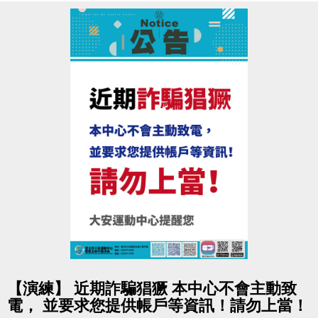
游泳訓練班 專屬優惠
親朋好友揪團成班(成班人數：幼兒3人.兒童6人.成
人6人)
6/1起至開課前1日 - 現場報名88折
★
泳池
SUPER加碼送
【同1人報名6梯】送防水袋乙個
【同1人報名4梯】送施巴沐浴旅行包乙組
★
籃球
SUPER加碼送
同1人報名3梯豹豹籃球營，就送CONTI 5號 籃球 乙
顆。
點圖片展開大圖
【演練】 近期詐騙猖獗 本中心不會主動致
★桌球
SUPER加碼送
電， 並要求您提供帳戶等資訊！請勿上當！
同1人報名4梯威力乒乓球營，就送運動毛巾 乙條。