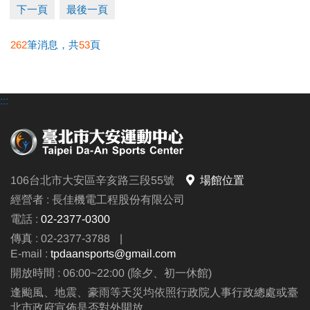
https://reurl.cc/vQjo4L
下一頁
最後一頁
262
筆消息，共
53
頁
•開課之課程不再另行通知，教室依現場公告為主。
•未開課之課程將另行簡訊通知。
相關洽詢(02)2377-0300
:::
‧泳池分機 105
‧課務/場務分機 103、104
‧體適能分機 107
106台北市大安區辛亥路三段55號
場館位置
經營者 : 長佳機電工程股份有限公司
電話 :
02-2377-0300
傳真 : 02-2377-3788
|
E-mail :
tpdaansports@gmail.com
開放時間 : 06:00~22:00 (除夕、初一休館)
逢颱風、地震、豪雨等天災均依照行政院人事行政總處或臺
北市政府宣佈是否對外開放