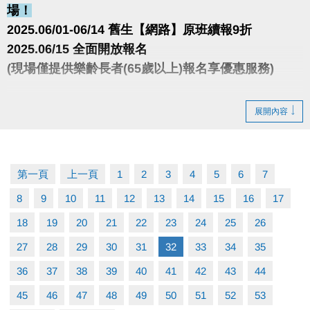
場！
2025.06/01-06/14 舊生【網路】原班續報9折
2025.06/15 全面開放報名
(現場僅提供樂齡長者(65歲以上)報名享優惠服務)
很重要！很重要！很重要！
展開內容
報名請先註冊【會員資料】喔！
註冊、課程傳送門↓
https://www.cjcf.com.tw/CG02.aspx
第一頁
上一頁
1
2
3
4
5
6
7
8
9
10
11
12
13
14
15
16
17
大安有APP囉!可以報名課程喔~
長佳Sports+ APP傳送門⬇
18
19
20
21
22
23
24
25
26
APPLE
https://reurl.cc/y60bN8
27
28
29
30
31
32
33
34
35
google play
https://reurl.cc/E1yN5a
36
37
38
39
40
41
42
43
44
45
46
47
48
49
50
51
52
53
課程程下載傳送門↓