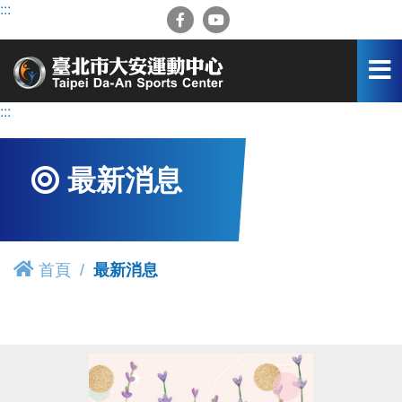
跳
:::
到
主
要
內
容
:::
區
最新消息
首頁
最新消息