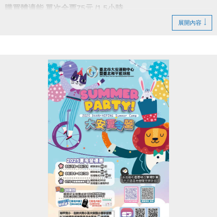
購買體適能 單次全票75元 /1.5小時，
即可參加握力挑戰！
展開內容
達到指定分數就可轉盤抽獎一次！
男生43kg(含)以上；女生28kg(含)以上
獎項：
(1)體適能中心入場券(1小時) 一張
(2)INBODY檢測券 一張
(3)體適能中心30分鐘加時券 一張
(4)運動毛巾 一條(不挑款，送完為止)
(5)寶礦力 一瓶(送完為止)
鼓勵獎(未達分數)：寶礦力粉*2包 (送完為止)
-